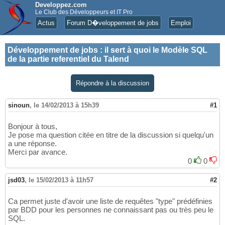
Developpez.com
Le Club des Développeurs et IT Pro
Actus
Forum D�veloppement de jobs
Emploi
Développement de jobs
:
il sert à quoi le Modèle SQL
de la partie referentiel du Talend
Répondre à la discussion
sinoun
,
le 14/02/2013 à 15h39
#1
Bonjour à tous,
Je pose ma question citée en titre de la discussion si quelqu'un
a une réponse.
Merci par avance.
0
0
jsd03
,
le 15/02/2013 à 11h57
#2
Ca permet juste d'avoir une liste de requêtes "type" prédéfinies
par BDD pour les personnes ne connaissant pas ou très peu le
SQL.