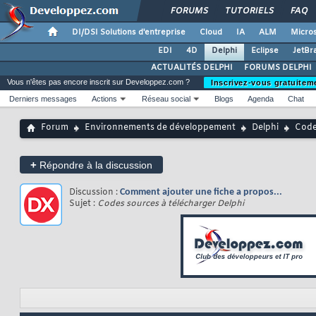
FORUMS
TUTORIELS
FAQ
DI/DSI Solutions d'entreprise
Cloud
IA
ALM
Micros
EDI
4D
Delphi
Eclipse
JetBr
ACTUALITÉS DELPHI
FORUMS DELPHI
Vous n'êtes pas encore inscrit sur Developpez.com ?
Inscrivez-vous gratuitem
Derniers messages
Actions
Réseau social
Blogs
Agenda
Chat
Forum
Environnements de développement
Delphi
Code
+
Répondre à la discussion
Discussion :
Comment ajouter une fiche a propos...
Sujet :
Codes sources à télécharger Delphi