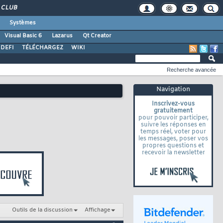
CLUB
Systèmes
Visual Basic 6
Lazarus
Qt Creator
DEFI
TÉLÉCHARGEZ
WIKI
Recherche avancée
Navigation
Inscrivez-vous
gratuitement
pour pouvoir participer,
suivre les réponses en
temps réel, voter pour
les messages, poser vos
propres questions et
recevoir la newsletter
Outils de la discussion
Affichage