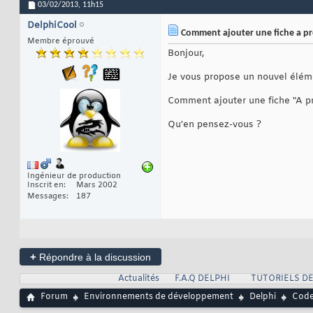
03/02/2013,
11h15
DelphiCool
Comment ajouter une fiche a pr
Membre éprouvé
Bonjour,
Je vous propose un nouvel éléme
Comment ajouter une fiche "A pro
Qu'en pensez-vous ?
Ingénieur de production
Inscrit en
Mars 2002
Messages
187
+
Répondre à la discussion
Actualités
F.A.Q DELPHI
TUTORIELS DE
Forum
Environnements de développement
Delphi
Code