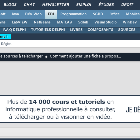
BLOGS
CHAT
NEWSLETTER
EMPLOI
ÉTUDES
DROIT
oft
Java
Dév. Web
EDI
Programmation
SGBD
Office
Mobiles
ains
LabVIEW
NetBeans
MATLAB
Scilab
Visual Studio
WinDev
F.A.Q DELPHI
TUTORIELS DELPHI
LIVRES
COMPOSANTS
SOURCES
ent !
Règles
s sources à télécharger
Comment ajouter une fiche a propos...