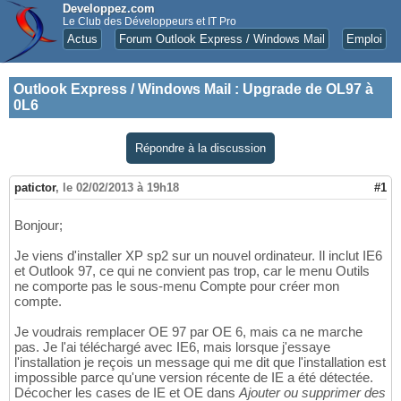
Developpez.com
Le Club des Développeurs et IT Pro
Actus
Forum Outlook Express / Windows Mail
Emploi
Outlook Express / Windows Mail
:
Upgrade de OL97 à
0L6
Répondre à la discussion
patictor
,
le 02/02/2013 à 19h18
#1
Bonjour;
Je viens d'installer XP sp2 sur un nouvel ordinateur. Il inclut IE6
et Outlook 97, ce qui ne convient pas trop, car le menu Outils
ne comporte pas le sous-menu Compte pour créer mon
compte.
Je voudrais remplacer OE 97 par OE 6, mais ca ne marche
pas. Je l'ai téléchargé avec IE6, mais lorsque j'essaye
l'installation je reçois un message qui me dit que l'installation est
impossible parce qu'une version récente de IE a été détectée.
Décocher les cases de IE et OE dans
Ajouter ou supprimer des