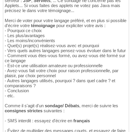
serveur :
JSP
,
Servlets
, ... Ce sondage ne concerne pas les
Applets... Si vous faites des applets ne votez pas Java mais
précisez le dans votre témoignage...
Merci de voter pour votre langage préféré, et en plus si possible
d'écrire votre
témoignage
pour expliciter votre avis :
- Pourquoi ce choix
- Les plus/avantages
- Les moins/inconvénients
- Quel(s) projet(s) réalisez-vous avec et pourquoi
- Vers quels autres langages pensez-vous évoluer dans le futur
- Comment vous êtes-vous formé, ou avez-vous été formé sur
ce langage
- Est-ce une utilisation amateure ou professionnelle
- Avez-vous fait votre choix pour raison professionnelle, par
plaisir, par choix personnel
- Autres langages utilisés, pourquoi ? dans quel cadre ? et
comparaisons ?
- Conclusion
- etc.
Comme il s'agit d'un
sondage/ Débats
, merci de suivre les
consignes strictes
suivantes :
- SMS interdit : essayez d'écrire en
français
- Évitez de multiplier des messages courts, et essayez de faire