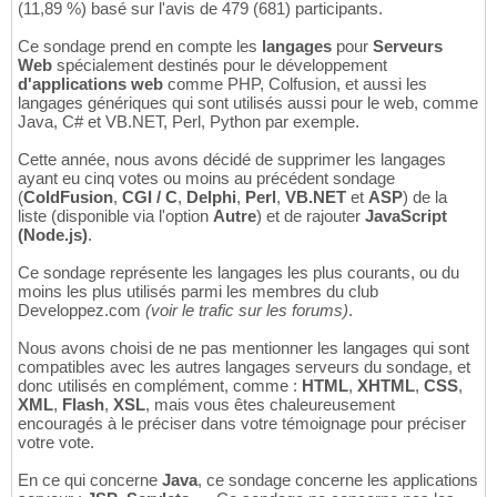
(11,89 %) basé sur l'avis de 479 (681) participants.
Ce sondage prend en compte les
langages
pour
Serveurs
Web
spécialement destinés pour le développement
d'applications web
comme PHP, Colfusion, et aussi les
langages génériques qui sont utilisés aussi pour le web, comme
Java, C# et VB.NET, Perl, Python par exemple.
Cette année, nous avons décidé de supprimer les langages
ayant eu cinq votes ou moins au précédent sondage
(
ColdFusion
,
CGI / C
,
Delphi
,
Perl
,
VB.NET
et
ASP
) de la
liste (disponible via l'option
Autre
) et de rajouter
JavaScript
(Node.js)
.
Ce sondage représente les langages les plus courants, ou du
moins les plus utilisés parmi les membres du club
Developpez.com
(voir le trafic sur les forums)
.
Nous avons choisi de ne pas mentionner les langages qui sont
compatibles avec les autres langages serveurs du sondage, et
donc utilisés en complément, comme :
HTML
,
XHTML
,
CSS
,
XML
,
Flash
,
XSL
, mais vous êtes chaleureusement
encouragés à le préciser dans votre témoignage pour préciser
votre vote.
En ce qui concerne
Java
, ce sondage concerne les applications