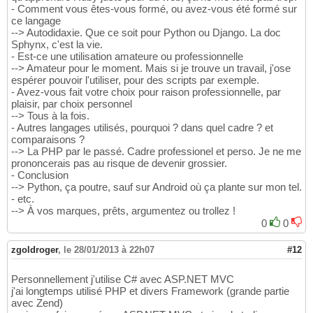
- Comment vous êtes-vous formé, ou avez-vous été formé sur
ce langage
--> Autodidaxie. Que ce soit pour Python ou Django. La doc
Sphynx, c'est la vie.
- Est-ce une utilisation amateure ou professionnelle
--> Amateur pour le moment. Mais si je trouve un travail, j'ose
espérer pouvoir l'utiliser, pour des scripts par exemple.
- Avez-vous fait votre choix pour raison professionnelle, par
plaisir, par choix personnel
--> Tous à la fois.
- Autres langages utilisés, pourquoi ? dans quel cadre ? et
comparaisons ?
--> La PHP par le passé. Cadre professionel et perso. Je ne me
prononcerais pas au risque de devenir grossier.
- Conclusion
--> Python, ça poutre, sauf sur Android où ça plante sur mon tel.
- etc.
--> À vos marques, prêts, argumentez ou trollez !
0
0
zgoldroger
,
le 28/01/2013 à 22h07
#12
Personnellement j'utilise C# avec ASP.NET MVC
j'ai longtemps utilisé PHP et divers Framework (grande partie
avec Zend)