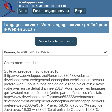
Developpez.com
Le Club des Développeurs et IT Pro
Actus
Forum Langages serveur
Emploi
Langages serveur
:
Votre langage serveur préféré pour
le Web en 2013 ?
Répondre à la discussion
Bovino
,
le 28/01/2013 à 15h32
#1
Chers membres du club.
Suite au précédent sondage 2010
(http://www.developpez.net/forums/d990473/webmasters-
developpement-web/general-conception-web/langage-serveur-
prefere-web/), nous avons décidé de le renouveler afin d'avoir
votre avis en ce début d'année 2013. Pour rappel, les langages
qui l'avaient remportés sont (entre parenthèses, les résultats
http://www.developpez.net/forums/d692223/webmasters-
developpement-web/general-conception-web/langage-serveur-
prefere-web-2009-a/) : PHP avec 58,95 % (50,66 %) suivi de
Java avec 19,00 % (23,05 %) et enfin de C# avec 15,03 %