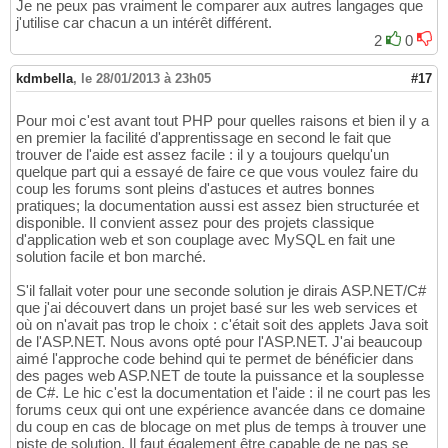
Je ne peux pas vraiment le comparer aux autres langages que
j'utilise car chacun a un intérêt différent.
2
0
kdmbella
,
le 28/01/2013 à 23h05
#17
Pour moi c'est avant tout PHP pour quelles raisons et bien il y a
en premier la facilité d'apprentissage en second le fait que
trouver de l'aide est assez facile : il y a toujours quelqu'un
quelque part qui a essayé de faire ce que vous voulez faire du
coup les forums sont pleins d'astuces et autres bonnes
pratiques; la documentation aussi est assez bien structurée et
disponible. Il convient assez pour des projets classique
d'application web et son couplage avec MySQL en fait une
solution facile et bon marché.
S'il fallait voter pour une seconde solution je dirais ASP.NET/C#
que j'ai découvert dans un projet basé sur les web services et
où on n'avait pas trop le choix : c'était soit des applets Java soit
de l'ASP.NET. Nous avons opté pour l'ASP.NET. J'ai beaucoup
aimé l'approche code behind qui te permet de bénéficier dans
des pages web ASP.NET de toute la puissance et la souplesse
de C#. Le hic c'est la documentation et l'aide : il ne court pas les
forums ceux qui ont une expérience avancée dans ce domaine
du coup en cas de blocage on met plus de temps à trouver une
piste de solution. Il faut également être capable de ne pas se