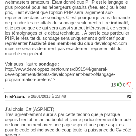
webmasters amateurs. Etant donné que PHP est le langage le
plus proposé pour les hébergeurs gratuits (free, etc.) ou à bas
prix, il est évident que l'option PHP sera largement sur-
représentée dans ce sondage. C'est pourquoi je vous demande
de prendre les résultats du sondage seulement à titre
indicatif
,
et je pense que ce qui sera aussi surtout intéressant, ce seront
les témoignages et le débat technique... À part le cas particulier
PHP, le résultat du sondage sera uniquement significatif pour
représenter
l'activité des membres du club
developpez.com
mais ne sera évidemment pas exactement représentatif du
marché en général.
Voir aussi l'autre
sondage
:
http://www.developpez.net/forums/d991944/general-
developpement/debats-developpement-best-of/langage-
programmation-prefere/ ?
15
0
FirePrawn
,
le 28/01/2013 à 15h48
#2
J'ai choisi C# (ASP.NET).
Très agréablement surpris par cette techno que je pratique
depuis bientôt un an au boulot et j'aime particulièrement le mode
de fonctionnement avec une page aspx et une page aspx.cs
pour le code behind avec du coup toute la puissance du C# côté
serveur