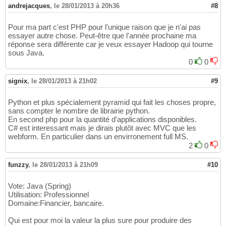
andrejacques
,
le 28/01/2013 à 20h36
#8
Pour ma part c'est PHP pour l'unique raison que je n'ai pas
essayer autre chose. Peut-être que l'année prochaine ma
réponse sera différente car je veux essayer Hadoop qui tourne
sous Java.
0
0
signix
,
le 28/01/2013 à 21h02
#9
Python et plus spécialement pyramid qui fait les choses propre,
sans compter le nombre de librairie python.
En second php pour la quantité d'applications disponibles.
C# est interessant mais je dirais plutôt avec MVC que les
webform. En particulier dans un envirronement full MS.
2
0
funzzy
,
le 28/01/2013 à 21h09
#10
Vote: Java (Spring)
Utilisation: Professionnel
Domaine:Financier, bancaire.
Qui est pour moi la valeur la plus sure pour produire des