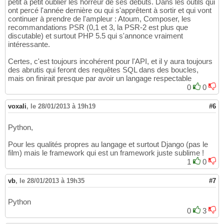
petit à petit oublier les horreur de ses débuts. Dans les outils qui
ont percé l'année dernière ou qui s'apprêtent à sortir et qui vont
continuer à prendre de l'ampleur : Atoum, Composer, les
recommandations PSR (0,1 et 3, la PSR-2 est plus que
discutable) et surtout PHP 5.5 qui s'annonce vraiment
intéressante.
Certes, c'est toujours incohérent pour l'API, et il y aura toujours
des abrutis qui feront des requêtes SQL dans des boucles,
mais on finirait presque par avoir un langage respectable
0
0
voxali
,
le 28/01/2013 à 19h19
#6
Python,
Pour les qualités propres au langage et surtout Django (pas le
film) mais le framework qui est un framework juste sublime !
1
0
vb
,
le 28/01/2013 à 19h35
#7
Python
0
3