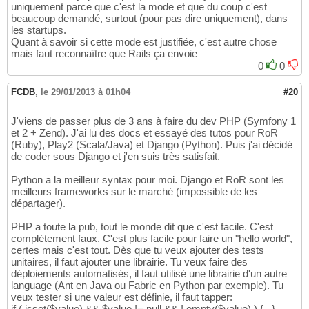
uniquement parce que c'est la mode et que du coup c'est
beaucoup demandé, surtout (pour pas dire uniquement), dans
les startups.
Quant à savoir si cette mode est justifiée, c'est autre chose
mais faut reconnaître que Rails ça envoie
0
0
FCDB
,
le 29/01/2013 à 01h04
#20
J'viens de passer plus de 3 ans à faire du dev PHP (Symfony 1
et 2 + Zend). J'ai lu des docs et essayé des tutos pour RoR
(Ruby), Play2 (Scala/Java) et Django (Python). Puis j'ai décidé
de coder sous Django et j'en suis très satisfait.
Python a la meilleur syntax pour moi. Django et RoR sont les
meilleurs frameworks sur le marché (impossible de les
départager).
PHP a toute la pub, tout le monde dit que c'est facile. C'est
complétement faux. C'est plus facile pour faire un "hello world",
certes mais c'est tout. Dès que tu veux ajouter des tests
unitaires, il faut ajouter une librairie. Tu veux faire des
déploiements automatisés, il faut utilisé une librairie d'un autre
language (Ant en Java ou Fabric en Python par exemple). Tu
veux tester si une valeur est définie, il faut tapper:
if ( isset($value) && $value != null && ! empty($value) ) {...}...