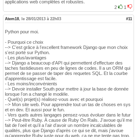
applications web complètes et robustes.
2
1
Atem18
,
le 28/01/2013 à 22h03
#11
Python pour moi.
- Pourquoi ce choix
--> C'est grâce à l'excellent framework Django que mon choix
s'est porté sur Python.
- Les plus/avantages
--> Django a beaucoup d'API qui permettent d'effectuer des
taches fastidieuses en peu de lignes de codes. Il a un ORM qui
permet de se passer de taper des requetes SQL. Et la courbe
d'apprentissage est facile.
- Les moins/inconvénients
--> Devoir installer South pour mettre à jour la base de donnée
lorsque l'on a changé le modèle.
- Quel(s) projet(s) réalisez-vous avec et pourquoi
--> Mon site web. Pour apprendre tout un tas de choses en sys
et en dev. Et aussi pour le fun.
- Vers quels autres langages pensez-vous évoluer dans le futur
--> Peut-être Ruby. À cause de Ruby On Rails. J'avoue qu'il me
fait de l'oeil et qu'il a l'air d'avoir un nombre incalculables de
qualités, plus que Django d'après ce qui se dit, mais j'avoue
qu'apprendre Ruby juste pour du web, ça ne me tente pas trop.