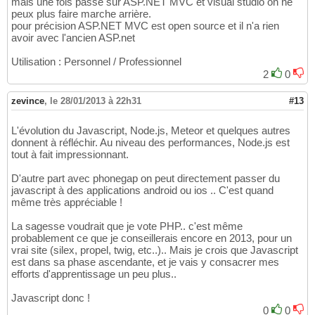
mais une fois passé sur ASP.NET MVC et visual studio on ne
peux plus faire marche arrière.
pour précision ASP.NET MVC est open source et il n'a rien
avoir avec l'ancien ASP.net
Utilisation : Personnel / Professionnel
2
0
zevince
,
le 28/01/2013 à 22h31
#13
L'évolution du Javascript, Node.js, Meteor et quelques autres
donnent à réfléchir. Au niveau des performances, Node.js est
tout à fait impressionnant.
D'autre part avec phonegap on peut directement passer du
javascript à des applications android ou ios .. C'est quand
même très appréciable !
La sagesse voudrait que je vote PHP.. c'est même
probablement ce que je conseillerais encore en 2013, pour un
vrai site (silex, propel, twig, etc..).. Mais je crois que Javascript
est dans sa phase ascendante, et je vais y consacrer mes
efforts d'apprentissage un peu plus..
Javascript donc !
0
0