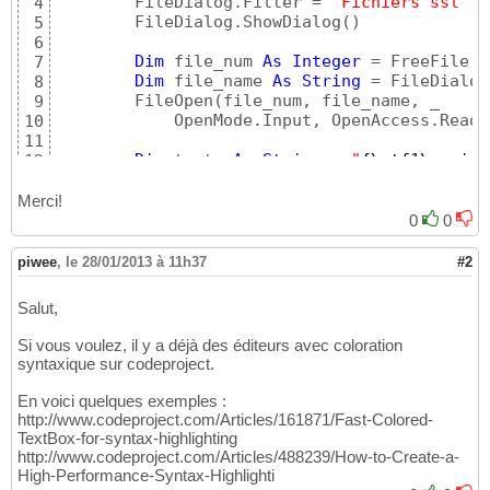
        FileDialog.Filter = 
"Fichiers ssl (*
4
        FileDialog.ShowDialog
(
)
5
6
Dim
 file_num 
As
Integer
 = FreeFile
(
)
7
Dim
 file_name 
As
String
 = FileDialog
8
        FileOpen
(
file_num, file_name, _

9
            OpenMode.Input, OpenAccess.Read,
10
11
Dim
 texte 
As
String
 = 
"
{
\rtf1\
ansi
{
12
        texte += 
"
{
\colortbl;\red0\green0\bl
13
Do
While
Not
 EOF
(
file_num
)
14
Merci!
Dim
 ligneEnCours 
As
String
 = Lin
15
0
0
            texte += ligneEnCours & 
"\par"
16
Loop
17
piwee
,
le 28/01/2013 à 11h37
#2
18
        texte = Replace
(
texte, 
"#"
, 
"{\f1\cb
19
Salut,
        texte = Replace
(
texte, 
"\par"
, 
"\par
20
        texte = Replace
(
texte, 
"/*"
, 
" {\f1\
21
Si vous voulez, il y a déjà des éditeurs avec coloration
        texte = Replace
(
texte, 
"*/"
, 
"/* {\f
22
syntaxique sur codeproject.
        texte = Replace
(
texte, 
"procedure"
, 
23
24
En voici quelques exemples :
        FrmFichier.RichTextBox1.Rtf = texte 
25
http://www.codeproject.com/Articles/161871/Fast-Colored-
26
TextBox-for-syntax-highlighting
        FileClose
(
file_num
)
27
http://www.codeproject.com/Articles/488239/How-to-Create-a-
End
Sub
High-Performance-Syntax-Highlighti
28