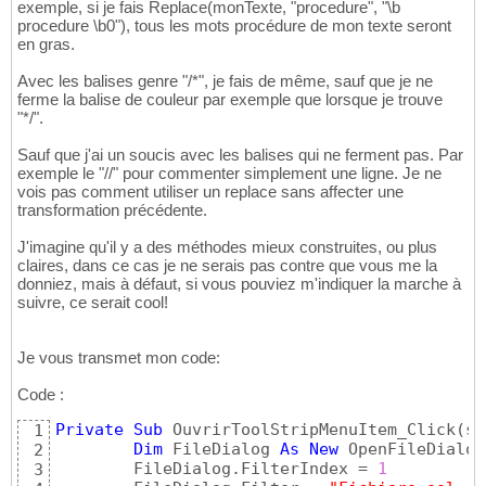
exemple, si je fais Replace(monTexte, "procedure", "\b
procedure \b0"), tous les mots procédure de mon texte seront
en gras.
Avec les balises genre "/*", je fais de même, sauf que je ne
ferme la balise de couleur par exemple que lorsque je trouve
"*/".
Sauf que j'ai un soucis avec les balises qui ne ferment pas. Par
exemple le "//" pour commenter simplement une ligne. Je ne
vois pas comment utiliser un replace sans affecter une
transformation précédente.
J'imagine qu'il y a des méthodes mieux construites, ou plus
claires, dans ce cas je ne serais pas contre que vous me la
donniez, mais à défaut, si vous pouviez m'indiquer la marche à
suivre, ce serait cool!
Je vous transmet mon code:
Code :
Private
Sub
 OuvrirToolStripMenuItem_Click
(
se
1
Dim
 FileDialog 
As
New
 OpenFileDialog
2
        FileDialog.FilterIndex = 
1
3