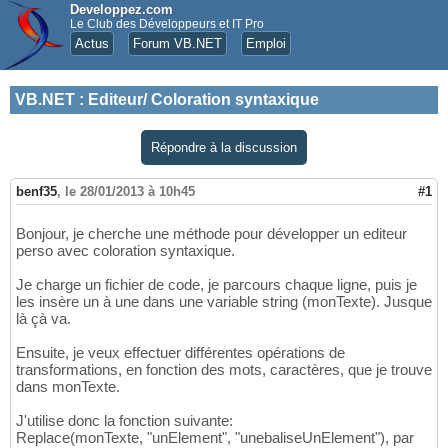
Developpez.com
Le Club des Développeurs et IT Pro
Actus
Forum VB.NET
Emploi
VB.NET
:
Editeur/ Coloration syntaxique
Répondre à la discussion
benf35
,
le 28/01/2013 à 10h45
#1
Bonjour, je cherche une méthode pour développer un editeur
perso avec coloration syntaxique.
Je charge un fichier de code, je parcours chaque ligne, puis je
les insère un à une dans une variable string (monTexte). Jusque
là çà va.
Ensuite, je veux effectuer différentes opérations de
transformations, en fonction des mots, caractères, que je trouve
dans monTexte.
J'utilise donc la fonction suivante:
Replace(monTexte, "unElement", "unebaliseUnElement"), par