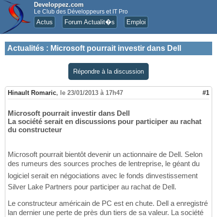
Developpez.com
Le Club des Développeurs et IT Pro
Actus
Forum Actualit�s
Emploi
Actualités
:
Microsoft pourrait investir dans Dell
Répondre à la discussion
Hinault Romaric
,
le 23/01/2013 à 17h47
#1
Microsoft pourrait investir dans Dell
La société serait en discussions pour participer au rachat
du constructeur
Microsoft pourrait bientôt devenir un actionnaire de Dell. Selon
des rumeurs des sources proches de lentreprise, le géant du
logiciel serait en négociations avec le fonds dinvestissement
Silver Lake Partners pour participer au rachat de Dell.
Le constructeur américain de PC est en chute. Dell a enregistré
lan dernier une perte de près dun tiers de sa valeur. La société