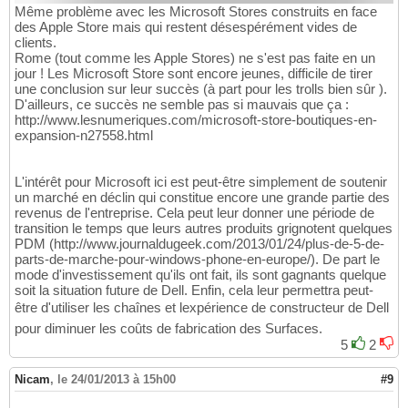
Même problème avec les Microsoft Stores construits en face
des Apple Store mais qui restent désespérément vides de
clients.
Rome (tout comme les Apple Stores) ne s'est pas faite en un
jour ! Les Microsoft Store sont encore jeunes, difficile de tirer
une conclusion sur leur succès (à part pour les trolls bien sûr ).
D'ailleurs, ce succès ne semble pas si mauvais que ça :
http://www.lesnumeriques.com/microsoft-store-boutiques-en-
expansion-n27558.html
L'intérêt pour Microsoft ici est peut-être simplement de soutenir
un marché en déclin qui constitue encore une grande partie des
revenus de l'entreprise. Cela peut leur donner une période de
transition le temps que leurs autres produits grignotent quelques
PDM (http://www.journaldugeek.com/2013/01/24/plus-de-5-de-
parts-de-marche-pour-windows-phone-en-europe/). De part le
mode d'investissement qu'ils ont fait, ils sont gagnants quelque
soit la situation future de Dell. Enfin, cela leur permettra peut-
être d'utiliser les chaînes et lexpérience de constructeur de Dell
pour diminuer les coûts de fabrication des Surfaces.
5
2
Nicam
,
le 24/01/2013 à 15h00
#9