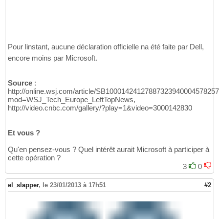
Pour linstant, aucune déclaration officielle na été faite par Dell,
encore moins par Microsoft.
Source
:
http://online.wsj.com/article/SB1000142412788732394000457825
mod=WSJ_Tech_Europe_LeftTopNews,
http://video.cnbc.com/gallery/?play=1&video=3000142830
Et vous ?
Qu'en pensez-vous ? Quel intérêt aurait Microsoft à participer à
cette opération ?
3
0
el_slapper
,
le 23/01/2013 à 17h51
#2