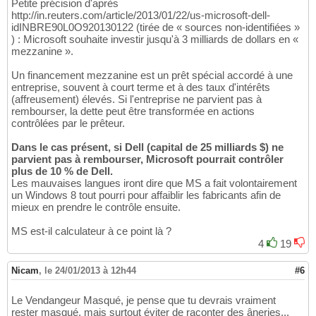
Petite précision d'après
http://in.reuters.com/article/2013/01/22/us-microsoft-dell-
idINBRE90L0O920130122 (tirée de « sources non-identifiées »
) : Microsoft souhaite investir jusqu'à 3 milliards de dollars en «
mezzanine ».
Un financement mezzanine est un prêt spécial accordé à une
entreprise, souvent à court terme et à des taux d'intérêts
(affreusement) élevés. Si l'entreprise ne parvient pas à
rembourser, la dette peut être transformée en actions
contrôlées par le prêteur.
Dans le cas présent, si Dell (capital de 25 milliards $) ne
parvient pas à rembourser, Microsoft pourrait contrôler
plus de 10 % de Dell.
Les mauvaises langues iront dire que MS a fait volontairement
un Windows 8 tout pourri pour affaiblir les fabricants afin de
mieux en prendre le contrôle ensuite.
MS est-il calculateur à ce point là ?
4
19
Nicam
,
le 24/01/2013 à 12h44
#6
Le Vendangeur Masqué, je pense que tu devrais vraiment
rester masqué, mais surtout éviter de raconter des âneries...