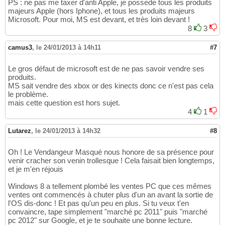
PS : ne pas me taxer d'anti Apple, je possede tous les produits
majeurs Apple (hors Iphone), et tous les produits majeurs
Microsoft. Pour moi, MS est devant, et très loin devant !
8
3
camus3
,
le 24/01/2013 à 14h11
#7
Le gros défaut de microsoft est de ne pas savoir vendre ses
produits.
MS sait vendre des xbox or des kinects donc ce n'est pas cela
le problème.
mais cette question est hors sujet.
4
1
Lutarez
,
le 24/01/2013 à 14h32
#8
Oh ! Le Vendangeur Masqué nous honore de sa présence pour
venir cracher son venin trollesque ! Cela faisait bien longtemps,
et je m'en réjouis
Windows 8 a tellement plombé les ventes PC que ces mêmes
ventes ont commencés à chuter plus d'un an avant la sortie de
l'OS dis-donc ! Et pas qu'un peu en plus. Si tu veux t'en
convaincre, tape simplement "marché pc 2011" puis "marché
pc 2012" sur Google, et je te souhaite une bonne lecture.