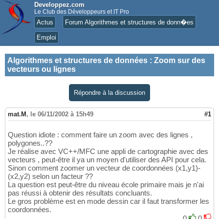
Developpez.com
Le Club des Développeurs et IT Pro
Actus
Forum Algorithmes et structures de donn�es
Emploi
Algorithmes et structures de données
:
Zoom sur des
vecteurs ou lignes
Répondre à la discussion
mat.M
,
le 06/11/2002 à 15h49
#1
Question idiote : comment faire un zoom avec des lignes ,
polygones..??
Je réalise avec VC++/MFC une appli de cartographie avec des
vecteurs , peut-être il ya un moyen d'utiliser des API pour cela.
Sinon comment zoomer un vecteur de coordonnées (x1,y1)-
(x2,y2) selon un facteur ??
La question est peut-être du niveau école primaire mais je n'ai
pas réussi à obtenir des résultats concluants.
Le gros problème est en mode dessin car il faut transformer les
coordonnées.
0
0