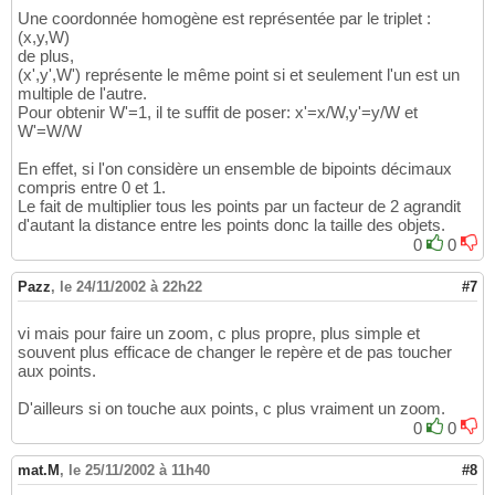
Une coordonnée homogène est représentée par le triplet :
(x,y,W)
de plus,
(x',y',W') représente le même point si et seulement l'un est un
multiple de l'autre.
Pour obtenir W'=1, il te suffit de poser: x'=x/W,y'=y/W et
W'=W/W
En effet, si l'on considère un ensemble de bipoints décimaux
compris entre 0 et 1.
Le fait de multiplier tous les points par un facteur de 2 agrandit
d'autant la distance entre les points donc la taille des objets.
0
0
Pazz
,
le 24/11/2002 à 22h22
#7
vi mais pour faire un zoom, c plus propre, plus simple et
souvent plus efficace de changer le repère et de pas toucher
aux points.
D'ailleurs si on touche aux points, c plus vraiment un zoom.
0
0
mat.M
,
le 25/11/2002 à 11h40
#8