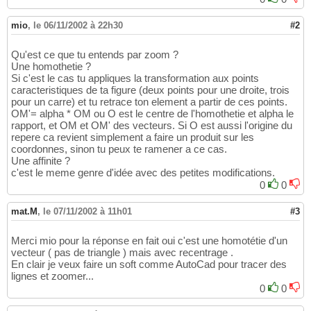
mio
,
le 06/11/2002 à 22h30
#2
Qu'est ce que tu entends par zoom ?
Une homothetie ?
Si c'est le cas tu appliques la transformation aux points
caracteristiques de ta figure (deux points pour une droite, trois
pour un carre) et tu retrace ton element a partir de ces points.
OM'= alpha * OM ou O est le centre de l'homothetie et alpha le
rapport, et OM et OM' des vecteurs. Si O est aussi l'origine du
repere ca revient simplement a faire un produit sur les
coordonnes, sinon tu peux te ramener a ce cas.
Une affinite ?
c'est le meme genre d'idée avec des petites modifications.
0
0
mat.M
,
le 07/11/2002 à 11h01
#3
Merci mio pour la réponse en fait oui c'est une homotétie d'un
vecteur ( pas de triangle ) mais avec recentrage .
En clair je veux faire un soft comme AutoCad pour tracer des
lignes et zoomer...
0
0