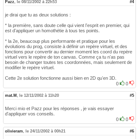
Pazz
,
le 08/11/2002 à 22h53
#4
je dirai que tu as deux solutions :
* la première, sans doute celle qui vient l'esprit en premier, qui
est d'appliquer un homothétie à tous tes points.
* la 2e, beaucoup plus performante et pratique pour les
évolutions du prog, consiste à définir un repère virtuel, et des
fonctions pour convertir au dernier moment les coord du repère
virtuel vers le repère de ton canvas. Comme ça tu n'as pas
besoin de changer toutes tes coordonnées, mais seulement de
modifier le repère virtuel.
Cette 2e solution fonctionne aussi bien en 2D qu'en 3D.
0
0
mat.M
,
le 12/11/2002 à 11h20
#5
Merci mio et Pazz pour les réponses , je vais essayer
d'appliquer vos conseils.
0
0
olivieram
,
le 24/11/2002 à 00h21
#6