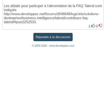
Les détails pour participer à l'alimentation de la FAQ Talend sont
indiqués
http://www.developpez.net/forums/d546648/logiciels/solutions-
dentreprise/business-intelligence/talend/contribuez-faq-
talend/#post3252533.
1
0
Répondre à la discussion
© 2000-2026 - www.developpez.com