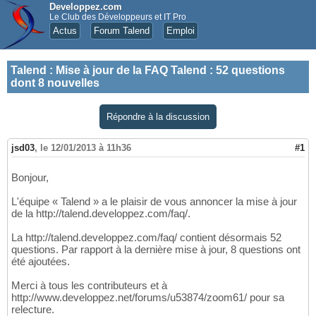
Developpez.com
Le Club des Développeurs et IT Pro
Actus
Forum Talend
Emploi
Talend
:
Mise à jour de la FAQ Talend : 52 questions
dont 8 nouvelles
Répondre à la discussion
jsd03
,
le 12/01/2013 à 11h36
#1
Bonjour,
L'équipe « Talend » a le plaisir de vous annoncer la mise à jour
de la http://talend.developpez.com/faq/.
La http://talend.developpez.com/faq/ contient désormais 52
questions. Par rapport à la dernière mise à jour, 8 questions ont
été ajoutées.
Merci à tous les contributeurs et à
http://www.developpez.net/forums/u53874/zoom61/ pour sa
relecture.