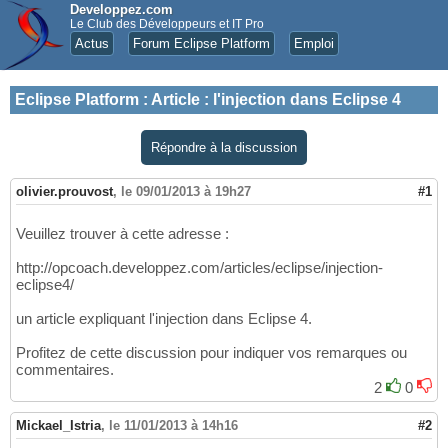
Developpez.com
Le Club des Développeurs et IT Pro
Actus
Forum Eclipse Platform
Emploi
Eclipse Platform
:
Article : l'injection dans Eclipse 4
Répondre à la discussion
olivier.prouvost
,
le 09/01/2013 à 19h27
#1
Veuillez trouver à cette adresse :
http://opcoach.developpez.com/articles/eclipse/injection-
eclipse4/
un article expliquant l'injection dans Eclipse 4.
Profitez de cette discussion pour indiquer vos remarques ou
commentaires.
2
0
Mickael_Istria
,
le 11/01/2013 à 14h16
#2