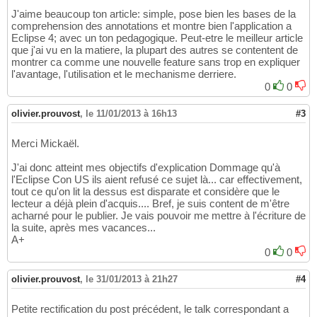
J'aime beaucoup ton article: simple, pose bien les bases de la
comprehension des annotations et montre bien l'application a
Eclipse 4; avec un ton pedagogique. Peut-etre le meilleur article
que j'ai vu en la matiere, la plupart des autres se contentent de
montrer ca comme une nouvelle feature sans trop en expliquer
l'avantage, l'utilisation et le mechanisme derriere.
0
0
olivier.prouvost
,
le 11/01/2013 à 16h13
#3
Merci Mickaël.
J'ai donc atteint mes objectifs d'explication Dommage qu'à
l'Eclipse Con US ils aient refusé ce sujet là... car effectivement,
tout ce qu'on lit la dessus est disparate et considère que le
lecteur a déjà plein d'acquis.... Bref, je suis content de m'être
acharné pour le publier. Je vais pouvoir me mettre à l'écriture de
la suite, après mes vacances...
A+
0
0
olivier.prouvost
,
le 31/01/2013 à 21h27
#4
Petite rectification du post précédent, le talk correspondant a