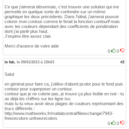
Ce que j'aimerai désormais, c'est trouver une solution qui me
permette en quelque sorte de confondre sur un même
graphique les deux précédents. Dans l'idéal, j'aimerai pouvoir
colorer mon
contour
comme le ferait la fonction
contour
f
mais
avec les couleurs dépendant des coefficients de pondération
dont j'ai parlé plus haut.
J'espère être assez clair.
Merci d'avance de votre aide
0
0
le fab
,
le 09/01/2013 à 15h03
#2
Salut
en général pour faire ca, j'utilise d'abord pcolor pour le fond puis
contour pour superposer un contour.
contour que je ne colorie pas, je trouve ça plus lisible en noir : tu
as déjà les chiffres sur les ligne iso.
mais tu tu veux avoir deux plages de couleurs représentant des
trucs différents :
http://www.mathworks.fr/matlabcentral/fileexchange/7943-
freezecolors-unfreezecolors
0
0