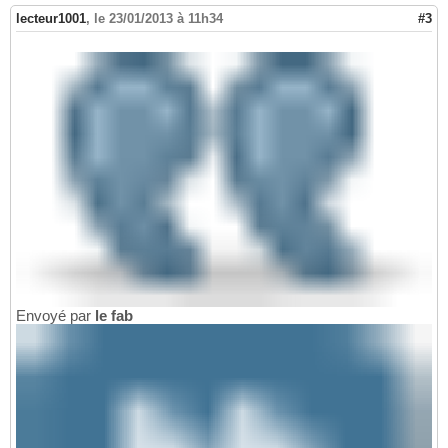
lecteur1001
,
le 23/01/2013 à 11h34
#3
Envoyé par
le fab