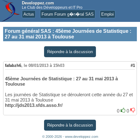
Developpez.com
Le Club des Développeurs et IT Pro
Actus
Forum Forum g�n�ral SAS
Emploi
Forum général SAS
:
45ème Journées de Statistique :
27 au 31 mai 2013 à Toulouse
Répondre à la discussion
fafabzh6
,
le 08/01/2013 à 15h03
#1
45ème Journées de Statistique : 27 au 31 mai 2013 à
Toulouse
Les journées de Statistique se dérouleront cette année du 27 et
31 mai 2013 à Toulouse
http://jds2013.sfds.asso.fr/
0
0
Répondre à la discussion
© 2000-2026 - www.developpez.com