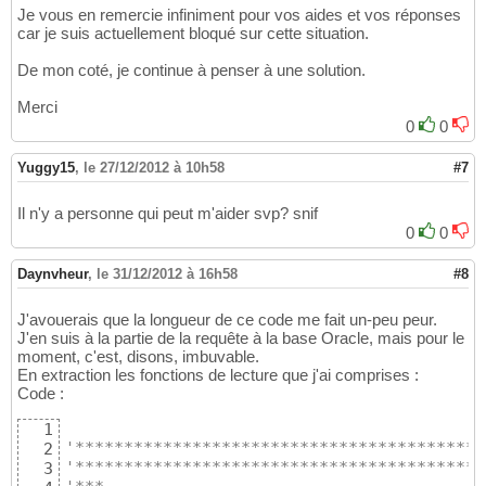
' Test nécessaire car on peut avoir u
48
Je vous en remercie infiniment pour vos aides et vos réponses
If
(
Len
(
Trim
(
out_Partie_Entiere
)
)
 + 
1
49
car je suis actuellement bloqué sur cette situation.
       out_Partie_Decimale = Trim
(
Split
(
CS
50
End
If
51
De mon coté, je continue à penser à une solution.
End
If
52
53
Merci
End
Sub
54
0
0
55
'*****************************************
56
Yuggy15
,
le 27/12/2012 à 10h58
#7
'*****************************************
57
'***                                      
58
Il n'y a personne qui peut m'aider svp? snif
'*** Fin procédures génériques            
59
0
0
'***                                      
60
'*****************************************
61
Daynvheur
,
le 31/12/2012 à 16h58
#8
'*****************************************
62
63
'*****************************************
64
J'avouerais que la longueur de ce code me fait un-peu peur.
'*****************************************
65
J'en suis à la partie de la requête à la base Oracle, mais pour le
'***                                      
moment, c'est, disons, imbuvable.
66
En extraction les fonctions de lecture que j'ai comprises :
'*** Gestion de la base Oracle            
67
Code :
'***                                      
68
'*****************************************
69
1
'*****************************************
70
'******************************************
2
71
'******************************************
3
'*****************************************
72