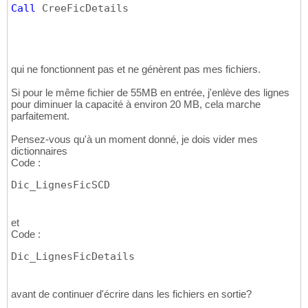
  out_NbDec = 
CInt
(
Split
(
in_Format, out_Se
23
Call
 CreeFicDetails
  out_NbEnt = out_NbCar - out_NbDec - 
1
24
25
End
Sub
26
27
28
qui ne fonctionnent pas et ne génèrent pas mes fichiers.
'*****************************************
29
' ** Décomposition d'un nombre en ses cons
30
Si pour le même fichier de 55MB en entrée, j'enlève des lignes
'*****************************************
31
pour diminuer la capacité à environ 20 MB, cela marche
Public
Sub
 DecomposeNombre
(
in_ValeurChamp,
32
parfaitement.
  out_Position_Separateur, out_Separateur, 
33
  out_Partie_Entiere, out_Partie_Decimale
)
34
Pensez-vous qu'à un moment donné, je dois vider mes
35
dictionnaires
' Valeurs par défaut
Code :
36
   out_Separateur = 
""
37
Dic_LignesFicSCD
   out_Partie_Entiere = 
0
38
   out_Partie_Decimale = 
0
39
40
et
   out_Position_Separateur = InStr
(
in_Vale
41
Code :
42
If
 out_Position_Separateur = 
0
Then
' N
43
Dic_LignesFicDetails
     out_Partie_Entiere = in_ValeurChamp

44
Else
' Nombre décimal
45
     out_Separateur = 
Mid
(
in_ValeurChamp, 
46
avant de continuer d'écrire dans les fichiers en sortie?
     out_Partie_Entiere = Trim
(
Split
(
in_Va
47