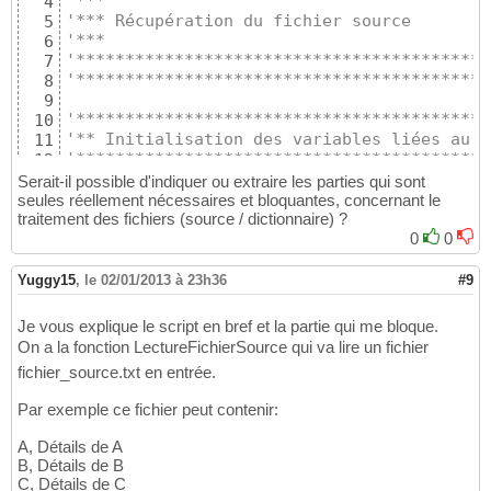
'***                                       
4
'** Cette fonction retourne un objet de ty
73
'*** Récupération du fichier source        
5
'*****************************************
74
'***                                       
6
Public
Function
 GetConnexion
(
ServeurNameSt
75
'******************************************
7
76
'******************************************
8
Dim
 Conn

77
9
78
'******************************************
10
Set
 Conn = CreateObject
(
"ADODB.Connect
79
'** Initialisation des variables liées au f
11
Call
 Conn.Open
(
 _

80
'******************************************
12
"Provider=MSDAORA;"
 & _

81
Private
Sub
 InitFicSource
(
)
13
Serait-il possible d'indiquer ou extraire les parties qui sont
"Data Source="
 & ServeurNameString
82
14
seules réellement nécessaires et bloquantes, concernant le
"User ID="
 & UserNameString & 
";"
 
83
 Str_ChampsClePrimaire = 
""
traitement des fichiers (source / dictionnaire) ?
15
"Password="
 & PasswordString
)
84
16
0
0
85
Set
 Dic_DonneesFichier = CreateObject
(
"Scr
17
Set
 GetConnexion = Conn

86
Set
 Dic_LignesErronees = CreateObject
(
"Scr
18
Yuggy15
,
le 02/01/2013 à 23h36
#9
87
19
End
Function
88
' On ajoute un ; supplémentaire à la fin d
20
89
Je vous explique le script en bref et la partie qui me bloque.
 Tmpl_Lig_Insert_SC_Date = 
"[CODE_PORTEFEUI
21
'*****************************************
90
On a la fonction LectureFichierSource qui va lire un fichier
22
''' Permet d'exécuter une requête et de ré
91
fichier_source.txt en entrée.
' On ajoute un ; supplémentaire à la fin d
23
'*****************************************
92
 Tmpl_Lig_Insert_Details = 
"[SOUS_COMPTE_AC
24
Public
Function
 ExecuteRequeteUnResultat
(
i
93
Par exemple ce fichier peut contenir:
"[DATE_REF_POS];
25
Dim
 Resultat

94
"[COURS_APPLICAB
26
95
A, Détails de A
"[CODE_GP_INSTRU
27
Set
 Resultat = Connexion_BDD.Execute
(
in_
96
B, Détails de B
"[ESPECES];"
28
If
Not
(
Resultat.EOF = 
True
And
 Resultat
97
C, Détails de C