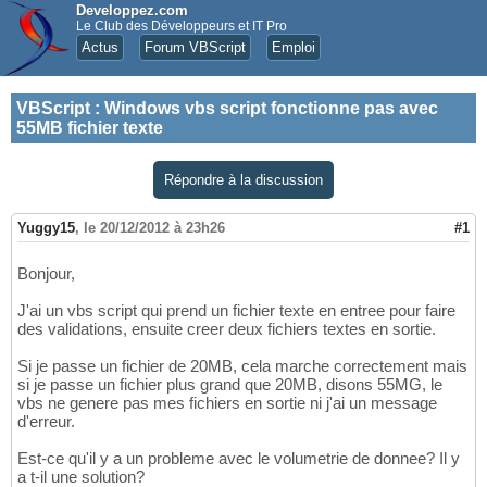
Developpez.com
Le Club des Développeurs et IT Pro
Actus
Forum VBScript
Emploi
VBScript
:
Windows vbs script fonctionne pas avec
55MB fichier texte
Répondre à la discussion
Yuggy15
,
le 20/12/2012 à 23h26
#1
Bonjour,
J'ai un vbs script qui prend un fichier texte en entree pour faire
des validations, ensuite creer deux fichiers textes en sortie.
Si je passe un fichier de 20MB, cela marche correctement mais
si je passe un fichier plus grand que 20MB, disons 55MG, le
vbs ne genere pas mes fichiers en sortie ni j'ai un message
d'erreur.
Est-ce qu'il y a un probleme avec le volumetrie de donnee? Il y
a t-il une solution?