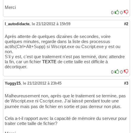
Merci
0
0
l_autodidacte
,
le 21/12/2012 à 15h59
#2
Après attente de quelques dizaines de secondes, voire
quelques minutes, regarde dans la liste des processus
actifs(Ctrl+Alt+Supp) si Wscript.exe ou Cscript.exe y est ou
non.
S'il y est, c'est que traitement n'est pas terminé, donc attendre
la fin, car un fichier
TEXTE
de cette taille est difficile à
décortiquer.
0
0
Yuggy15
,
le 21/12/2012 à 23h45
#3
Malheureusement non, après que le traitement se termine, pas
de Wscript.exe ni Cscript.exe. J'ai laissé pendant toute une
journée mais pas de fichier en sortie et pas derreur non plus.
Cela a-t-il rapport avec la capacité de mémoire du serveur pour
traiter cette taille de fichier?