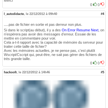
Merci
0
0
l_autodidacte
,
le 22/12/2012 à 09h40
#4
.....pas de fichier en sortie et pas derreur non plus.
Si dans le script(au début), il y a des
On
Error
Resume
Next
, on
n'espèrera pas avoir des messages d'erreur. Essaie de les
mettre en commentaire pour voir.
Cela a-t-il rapport avec la capacité de mémoire du serveur pour
traiter cette taille de fichier?
Avec les mémoires actuelles, je ne pense pas, c'est plutôt
Wscript/Cscript qui, peut-être, ne sait pas gérer des fichiers de
très grande taille.
0
0
hackoofr
,
le 22/12/2012 à 14h46
#5