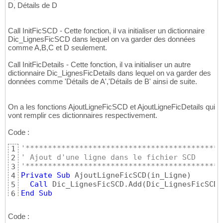
29
Call
 Resultat.MoveFirst

98
D, Détails de D
 Lng_NbLignesErr = 
0
30
      ExecuteRequeteUnResultat = Resultat
(
99
31
End
If
100
 Str_NomFicSource = Dic_Param_Globaux
(
"NOM_
32
Call InitFicSCD - Cette fonction, il va initialiser un dictionnaire
101
33
Dic_LignesFicSCD dans lequel on va garder des données
End
Function
102
End
Sub
34
comme A,B,C et D seulement.
103
35
'*****************************************
104
Call InitFicDetails - Cette fonction, il va initialiser un autre
36
''' Procédure d'alimentation d'un template
105
dictionnaire Dic_LignesFicDetails dans lequel on va garder des
'******************************************
37
''' Exemple : Template = select [Champ_Dat
106
données comme 'Détails de A','Détails de B' ainsi de suite.
'** Chargement du fichier source dans Dic_D
38
'''           Data     = ( ( Champ_Date ; 
107
'** Si on passe une clé primaire en paramèt
39
'''           Requête  = select DATE_EXPLO
108
'******************************************
40
'''
109
On a les fonctions AjoutLigneFicSCD et AjoutLigneFicDetails qui
Private
Sub
 LectureFichierSource
(
in_Cle_Pri
41
''' Si AffecteNull = True, on met NULL dan
110
vont remplir ces dictionnaires respectivement.
Dim
 FSO

42
''' sinon, on ne met rien
111
Dim
 Fichier_A_Traiter

43
'*****************************************
112
Code :
Dim
 Ligne_En_Cours

44
Public
Function
 MergeRequete
(
ByRef
 Templat
113
Dim
 Num_Ligne          
' Emplacement de la
45
Dim
 Field

114
'********************************************
1
Dim
 Nb_Lignes_OK       
' Nombre de lignes 
46
Dim
 Requete

115
' Ajout d'une ligne dans le fichier SCD
2
Dim
 Cle_Primaire_Ligne 
' Clé primaire de l
47
Dim
 TestApostrophe

116
'********************************************
3
Dim
 Nb_Champs_Attendus

48
117
Private
Sub
 AjoutLigneFicSCD
(
in_Ligne
)
4
Dim
 Nb_Champs_Ligne

49
  Requete = Template

118
Call
 Dic_LignesFicSCD.Add
(
Dic_LignesFicSCD.
5
50
For
Each
 Field 
In
 Data

119
End
Sub
6
' Ouverture du fichier
51
      Requete = Replace
(
Requete, 
"["
 & Fie
120
Set
 FSO = CreateObject
(
"Scripting.FileSys
52
Next
121
Code :
53
122