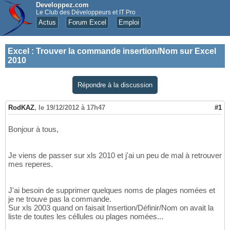
Developpez.com
Le Club des Développeurs et IT Pro
Actus
Forum Excel
Emploi
Excel
:
Trouver la commande insertion/Nom sur Excel
2010
Répondre à la discussion
RodKAZ
,
le 19/12/2012 à 17h47
#1
Bonjour à tous,
Je viens de passer sur xls 2010 et j'ai un peu de mal à retrouver
mes reperes.
J'ai besoin de supprimer quelques noms de plages nomées et
je ne trouve pas la commande.
Sur xls 2003 quand on faisait Insertion/Définir/Nom on avait la
liste de toutes les céllules ou plages nomées...