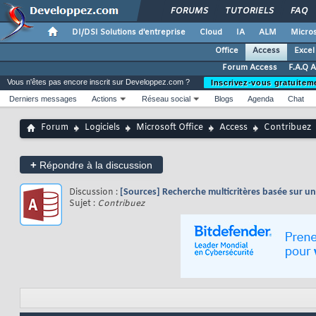
FORUMS
TUTORIELS
FAQ
DI/DSI Solutions d'entreprise
Cloud
IA
ALM
Micros
Office
Access
Excel
Forum Access
F.A.Q 
Vous n'êtes pas encore inscrit sur Developpez.com ?
Inscrivez-vous gratuitem
Derniers messages
Actions
Réseau social
Blogs
Agenda
Chat
Forum
Logiciels
Microsoft Office
Access
Contribuez
+
Répondre à la discussion
Discussion :
[Sources] Recherche multicritères basée sur un
Sujet :
Contribuez