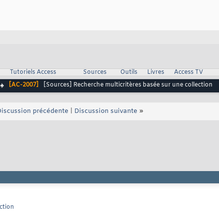
Tutoriels Access
Sources
Outils
Livres
Access TV
[AC-2007]
[Sources] Recherche multicritères basée sur une collection
iscussion précédente
|
Discussion suivante
»
ction