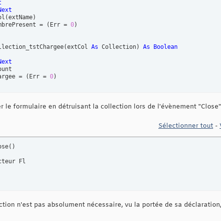
t
Next
ol
(
extName
)
mbrePresent = 
(
Err = 
0
)
llection_tstChargee
(
extCol 
As
 Collection
)
As
Boolean
Next
unt

argee = 
(
Err = 
0
)
ion_Destructeur
(
extCol 
As
 Collection
)
le formulaire en détruisant la collection lors de l'évènement "Close"
n_tstChargee
(
extCol
)
Then
Exit
Sub
Sélectionner tout
-
Count > 
1
0
ose
(
)
hing
teur Fl

ection n'est pas absolument nécessaire, vu la portée de sa déclaratio