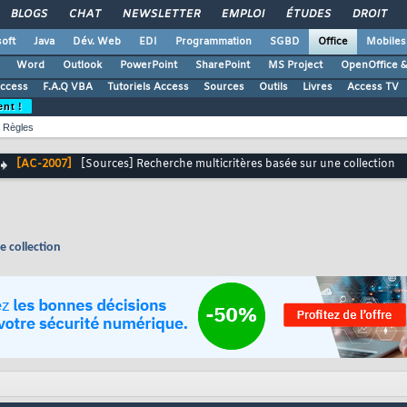
BLOGS
CHAT
NEWSLETTER
EMPLOI
ÉTUDES
DROIT
oft
Java
Dév. Web
EDI
Programmation
SGBD
Office
Mobiles
Word
Outlook
PowerPoint
SharePoint
MS Project
OpenOffice &
Access
F.A.Q VBA
Tutoriels Access
Sources
Outils
Livres
Access TV
ent !
Règles
[AC-2007]
[Sources] Recherche multicritères basée sur une collection
e collection