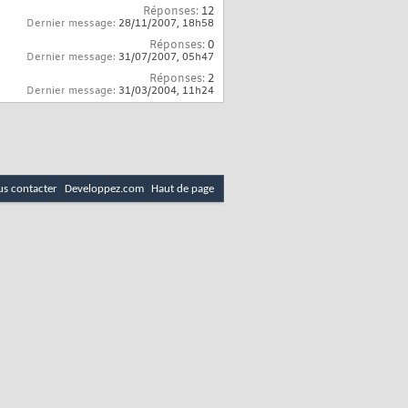
Réponses:
12
Dernier message:
28/11/2007,
18h58
Réponses:
0
Dernier message:
31/07/2007,
05h47
Réponses:
2
Dernier message:
31/03/2004,
11h24
s contacter
Developpez.com
Haut de page