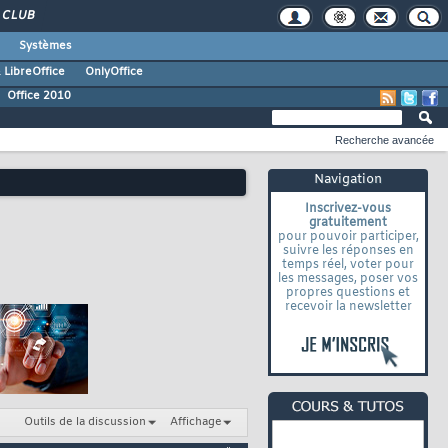
CLUB
Systèmes
 LibreOffice
OnlyOffice
Office 2010
Recherche avancée
Navigation
Inscrivez-vous
gratuitement
pour pouvoir participer,
suivre les réponses en
temps réel, voter pour
les messages, poser vos
propres questions et
recevoir la newsletter
Outils de la discussion
Affichage