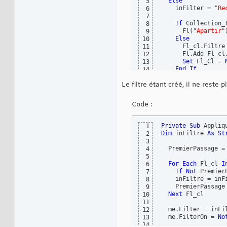
Else
5
End
Property
25
    inFilter = 
"Re
6
7
If
 Collection_
8
      Fl
(
"Apartir"
9
Else
10
      Fl_cl.Filtre 
11
      Fl.Add Fl_cl
12
Set
 Fl_Cl = 
13
End
If
14
End
If
15
Le filtre étant créé, il ne reste 
16
End
Sub
17
Code :
Private
Sub
 Appliq
1
Dim
 inFiltre 
As
St
2
3
  PremierPassage =
4
5
For
Each
 Fl_cl 
I
6
If
Not
 Premier
7
    inFiltre = inFi
8
    PremierPassage
9
Next
 Fl_cl

10
11
  me.Filter = inFil
12
  me.FilterOn = 
No
13
14