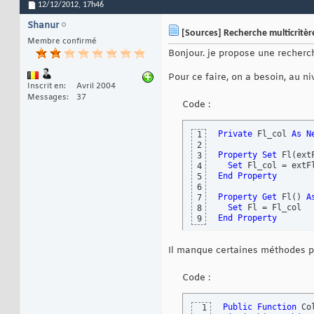
12/12/2012,
17h46
Shanur
[Sources] Recherche multicritère
Membre confirmé
Bonjour. je propose une recherch
Pour ce faire, on a besoin, au n
Inscrit en
Avril 2004
Messages
37
Code :
Private
 Fl_col 
As
N
1
2
Property
Set
 Fl
(
ext
3
Set
4
End
Property
5
6
Property
Get
 Fl
(
)
A
7
Set
8
End
Property
9
Il manque certaines méthodes po
Code :
Public
Function
 Co
1