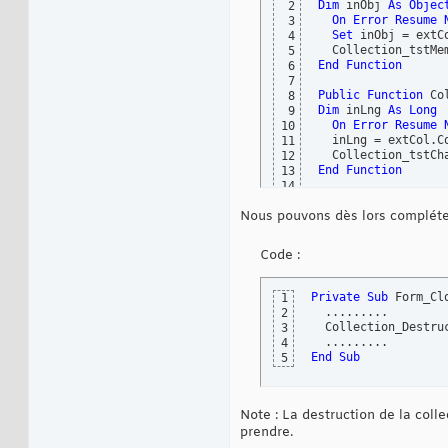
Dim
 inObj 
As
Objec
2
On
Error
Resume
3
Set
 inObj = extC
4
  Collection_tstMe
5
End
Function
6
7
Public
Function
 Co
8
Dim
 inLng 
As
Long
9
On
Error
Resume
10
  inLng = extCol.Co
11
  Collection_tstCh
12
End
Function
13
14
Public
Sub
 Collect
15
Nous pouvons dès lors compléter 
16
If
Not
 Collectio
17
18
Code :
Do
While
 extCol.
19
    extCol.Remove 
20
Loop
21
Private
Sub
 Form_Cl
1
22
  .........  

2
Set
 extCol = 
Not
23
  Collection_Destruc
3
24
4
End
Sub
25
End
Sub
5
Note : La destruction de la coll
prendre.