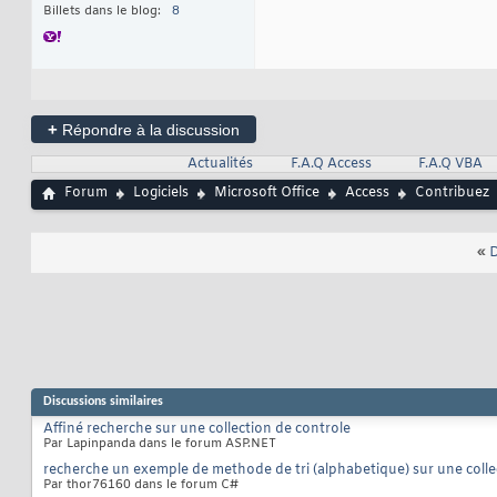
Billets dans le blog
8
+
Répondre à la discussion
Actualités
F.A.Q Access
F.A.Q VBA
Forum
Logiciels
Microsoft Office
Access
Contribuez
«
D
Discussions similaires
Affiné recherche sur une collection de controle
Par Lapinpanda dans le forum ASP.NET
recherche un exemple de methode de tri (alphabetique) sur une colle
Par thor76160 dans le forum C#