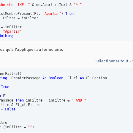
cherche LIKE '"
 & me.Apartir.Text & 
"*'"
tstMembrePresent
(
Fl, 
"Apartir"
)
Then
)
.Filtre = inFilter

= inFilter

, 
"Apartir"
Nothing
plus qu'à l'appliquer au formulaire.
Sélectionner tout
-
uerFiltre
(
)
ring
, PremierPassage 
As
Boolean
, Fl_cl 
As
 Fl_Gestion

 
True
n
 Fl

Passage 
Then
 inFiltre = inFiltre & 
" AND "
ltre & Fl_cl.Filtre

 = 
False
tre

t
(
inFiltre = 
""
)