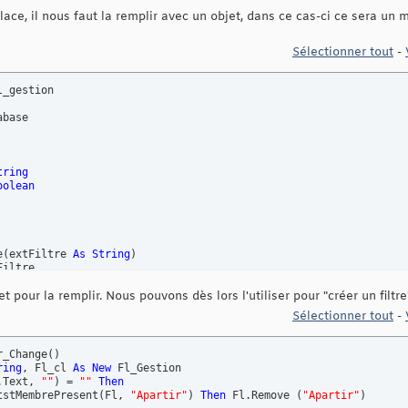
lace, il nous faut la remplir avec un objet, dans ce cas-ci ce sera un 
Sélectionner tout
-
_gestion

tring
oolean
e
(
extFiltre 
As
String
)
et pour la remplir. Nous pouvons dès lors l'utiliser pour "créer un filtr
e
(
)
As
String
Sélectionner tout
-
e
(
extActive 
As
Boolean
)
r_Change
(
)
ring
, Fl_cl 
As
New
 Fl_Gestion

.Text, 
""
)
 = 
""
Then
e
(
)
As
Boolean
tstMembrePresent
(
Fl, 
"Apartir"
)
Then
 Fl.Remove 
(
"Apartir"
)