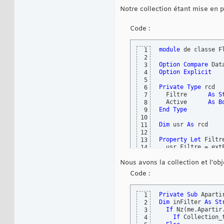
Notre collection étant mise en p
Code :
module
 de classe Fl
1
2
Option
Compare
3
Option
Explicit
4
5
Private
Type
 rcd

6
  Filtre      
As
S
7
  Active      
As
B
8
End
Type
9
10
Dim
 usr 
As
 rcd

11
12
Property
Let
 Filtr
13
14
End
Property
15
Nous avons la collection et l'obj
Property
Get
 Filtr
16
17
Code :
End
Property
18
19
Property
Let
 Activ
20
Private
Sub
 Aparti
1
21
Dim
 inFilter 
As
St
2
End
Property
22
If
 Nz
(
me.Apartir
3
Property
Get
 Activ
23
If
 Collection_
4
24