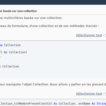
s basée sur une collection
e multicritères basée sur une collection.
iveau du formulaire, d'une collection et de ses méthodes d'accès :
Sélectionner tout
-
ew
 Collection

Fl 
As
 Collection
)
s
 Collection

ur manipuler l'objet Collection. Nous allons y pallier en les placant
Sélectionner tout
-
llection_tstMembrePresent
(
extCol 
As
 Collection, extName 
As
Strin