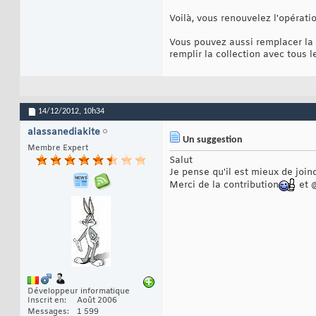
End
Sub
15
Voilà, vous renouvelez l'opératio
Vous pouvez aussi remplacer la 
remplir la collection avec tous le
14/12/2012,
10h34
alassanediakite
Un suggestion
Membre Expert
Salut
Je pense qu'il est mieux de joi
Merci de la contribution
et 
Développeur informatique
Inscrit en
Août 2006
Messages
1 599