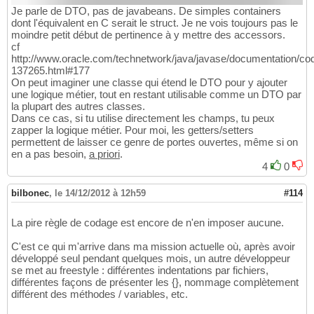
Je parle de DTO, pas de javabeans. De simples containers
dont l'équivalent en C serait le struct. Je ne vois toujours pas le
moindre petit début de pertinence à y mettre des accessors.
cf
http://www.oracle.com/technetwork/java/javase/documentation/co
137265.html#177
On peut imaginer une classe qui étend le DTO pour y ajouter
une logique métier, tout en restant utilisable comme un DTO par
la plupart des autres classes.
Dans ce cas, si tu utilise directement les champs, tu peux
zapper la logique métier. Pour moi, les getters/setters
permettent de laisser ce genre de portes ouvertes, même si on
en a pas besoin,
a priori
.
4
0
bilbonec
,
le 14/12/2012 à 12h59
#114
La pire règle de codage est encore de n'en imposer aucune.
C'est ce qui m'arrive dans ma mission actuelle où, après avoir
développé seul pendant quelques mois, un autre développeur
se met au freestyle : différentes indentations par fichiers,
différentes façons de présenter les {}, nommage complètement
différent des méthodes / variables, etc.