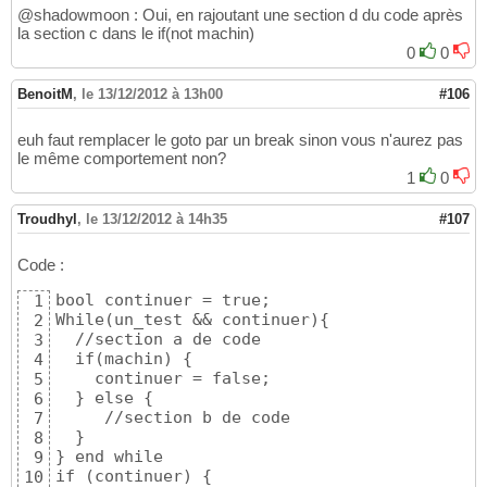
@shadowmoon : Oui, en rajoutant une section d du code après
la section c dans le if(not machin)
0
0
BenoitM
,
le 13/12/2012 à 13h00
#106
euh faut remplacer le goto par un break sinon vous n'aurez pas
le même comportement non?
1
0
Troudhyl
,
le 13/12/2012 à 14h35
#107
Code :
bool continuer = true;

1
While(un_test && continuer){

2
  //section a de code

3
  if(machin) {

4
    continuer = false;

5
  } else {

6
     //section b de code

7
  }

8
} end while

9
if (continuer) {

10