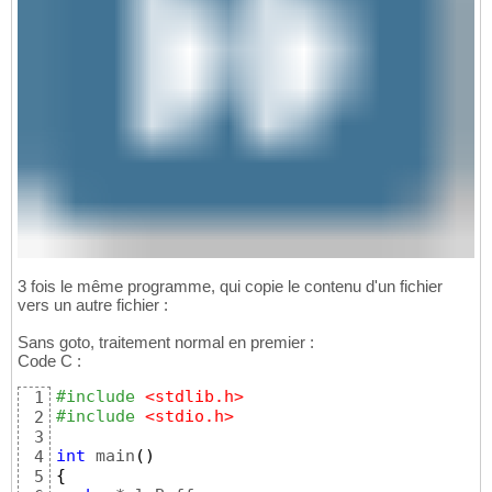
3 fois le même programme, qui copie le contenu d'un fichier
vers un autre fichier :
Sans goto, traitement normal en premier :
Code C :
#include
 <stdlib.h>
1
#include
 <stdio.h>
2
3
int
 main
(
)
4
{
5