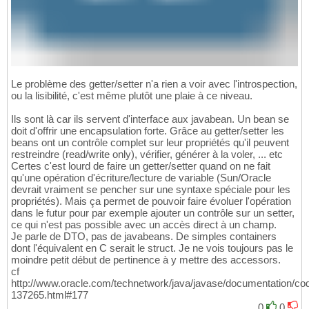
Le problème des getter/setter n'a rien a voir avec l'introspection,
ou la lisibilité, c'est même plutôt une plaie à ce niveau.
Ils sont là car ils servent d'interface aux javabean. Un bean se
doit d'offrir une encapsulation forte. Grâce au getter/setter les
beans ont un contrôle complet sur leur propriétés qu'il peuvent
restreindre (read/write only), vérifier, générer à la voler, ... etc
Certes c'est lourd de faire un getter/setter quand on ne fait
qu'une opération d'écriture/lecture de variable (Sun/Oracle
devrait vraiment se pencher sur une syntaxe spéciale pour les
propriétés). Mais ça permet de pouvoir faire évoluer l'opération
dans le futur pour par exemple ajouter un contrôle sur un setter,
ce qui n'est pas possible avec un accès direct à un champ.
Je parle de DTO, pas de javabeans. De simples containers
dont l'équivalent en C serait le struct. Je ne vois toujours pas le
moindre petit début de pertinence à y mettre des accessors.
cf
http://www.oracle.com/technetwork/java/javase/documentation/co
137265.html#177
0
0