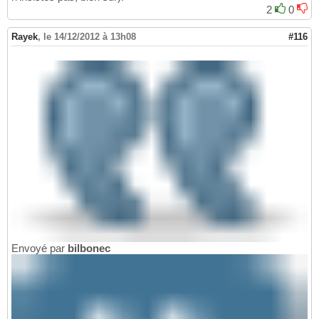
2
0
Rayek
,
le 14/12/2012 à 13h08
#116
Envoyé par
bilbonec