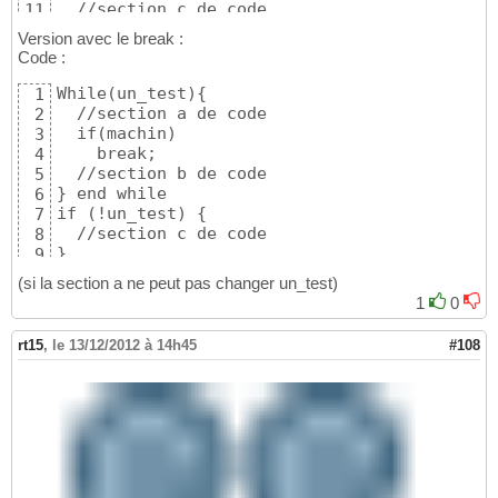
  //section c de code

11
}

12
Version avec le break :
//section d de code
13
Code :
While(un_test){

1
  //section a de code

2
  if(machin)

3
    break;

4
  //section b de code

5
} end while

6
if (!un_test) {

7
  //section c de code

8
}

9
//section d de code
10
(si la section a ne peut pas changer un_test)
1
0
rt15
,
le 13/12/2012 à 14h45
#108