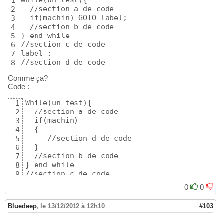
While(un_test){

1
  //section a de code

2
  if(machin) GOTO label;

3
  //section b de code

4
} end while

5
//section c de code

6
label :

7
//section d de code
8
9
Comme ça?
Code :
While(un_test){

1
  //section a de code

2
  if(machin)

3
  {

4
     //section d de code

5
  }

6
  //section b de code

7
} end while

8
//section c de code
9
10
0
0
Bluedeep
,
le 13/12/2012 à 12h10
#103