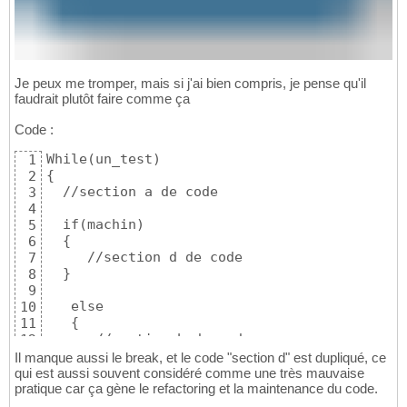
Je peux me tromper, mais si j'ai bien compris, je pense qu'il
faudrait plutôt faire comme ça
Code :
While(un_test)

1
{

2
  //section a de code

3
4
  if(machin)

5
  {

6
     //section d de code

7
  }

8
9
   else

10
   {

11
      //section b de code

12
   }

13
Il manque aussi le break, et le code "section d" est dupliqué, ce
} end while

14
qui est aussi souvent considéré comme une très mauvaise
pratique car ça gène le refactoring et la maintenance du code.
15
if not (machin)

16