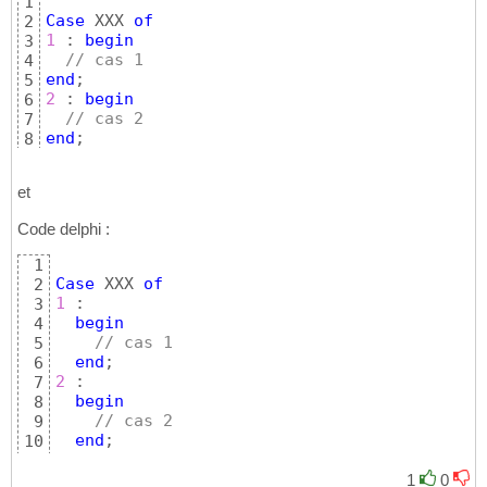
1
Case
 XXX 
of
2
1
 : 
begin
3
// cas 1
4
end
5
2
 : 
begin
6
// cas 2
7
end
;
8
et
Code delphi :
1
Case
 XXX 
of
2
1
 :

3
begin
4
// cas 1
5
end
6
2
 :

7
begin
8
// cas 2
9
end
10
end
;
11
1
0