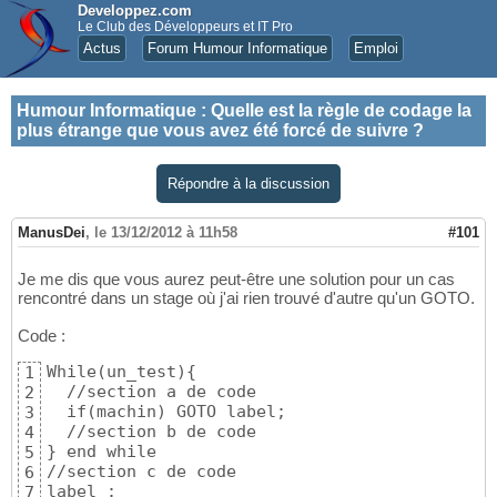
Developpez.com
Le Club des Développeurs et IT Pro
Actus
Forum Humour Informatique
Emploi
Humour Informatique
:
Quelle est la règle de codage la
plus étrange que vous avez été forcé de suivre ?
Répondre à la discussion
ManusDei
,
le 13/12/2012 à 11h58
#101
Je me dis que vous aurez peut-être une solution pour un cas
rencontré dans un stage où j'ai rien trouvé d'autre qu'un GOTO.
Code :
While(un_test){

1
  //section a de code

2
  if(machin) GOTO label;

3
  //section b de code

4
} end while

5
//section c de code

6
label :

7