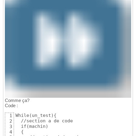
Comme ça?
Code :
While(un_test){

1
  //section a de code

2
  if(machin)

3
  {

4