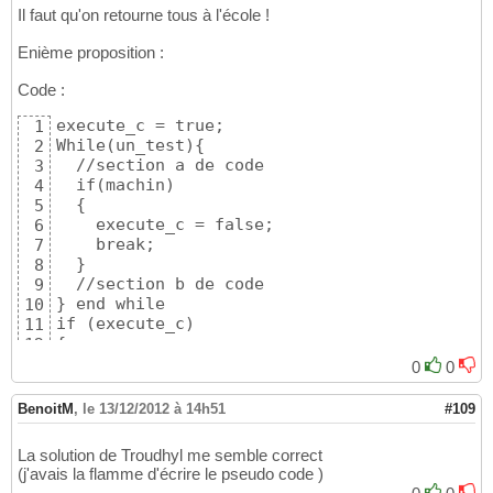
Il faut qu'on retourne tous à l'école !
{

17
    //section c de code

18
Enième proposition :
    //section d de code

19
}
20
Code :
21
execute_c = true;

1
While(un_test){

2
  //section a de code

3
  if(machin)

4
  {

5
    execute_c = false;

6
    break;

7
  }

8
  //section b de code

9
} end while

10
if (execute_c)

11
{

12
  //section c de code

13
0
0
}

14
15
BenoitM
,
le 13/12/2012 à 14h51
#109
//section d de code
16
La solution de Troudhyl me semble correct
(j'avais la flamme d'écrire le pseudo code )