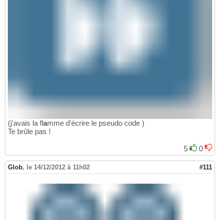
(j'avais la fl
a
mme d'écrire le pseudo code )
Te brûle pas !
5
0
Glob
,
le 14/12/2012 à 11h02
#111