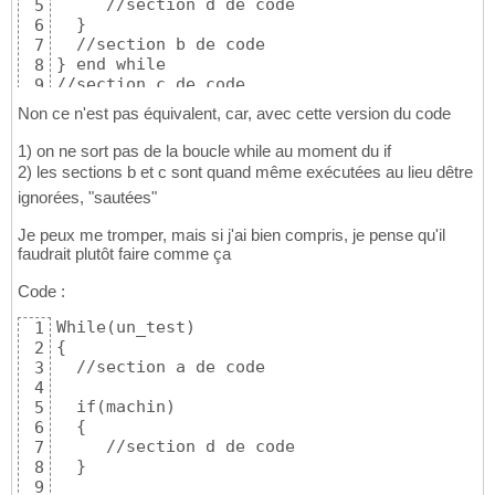
     //section d de code

5
  }

6
  //section b de code

7
} end while

8
//section c de code
9
10
Non ce n'est pas équivalent, car, avec cette version du code
1) on ne sort pas de la boucle while au moment du if
2) les sections b et c sont quand même exécutées au lieu dêtre
ignorées, "sautées"
Je peux me tromper, mais si j'ai bien compris, je pense qu'il
faudrait plutôt faire comme ça
Code :
While(un_test)

1
{

2
  //section a de code

3
4
  if(machin)

5
  {

6
     //section d de code

7
  }

8
9