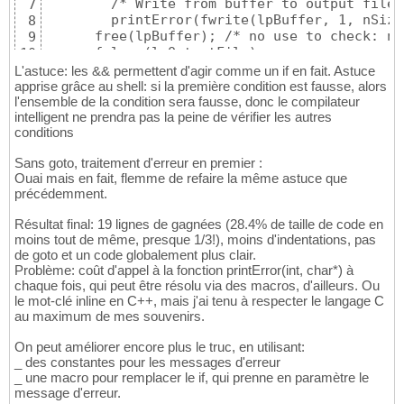
}
48
        /* Write from buffer to output file *
7
}
65
if
(
printError
(
lpInputFile,
"Failed to open
24
49
        printError(fwrite(lpBuffer, 1, nSize
8
66
{
25
/* Write from buffer to output file */
50
      free(lpBuffer); /* no use to check: no
9
return
67
/* Open output file */
26
if
(
fwrite
(
lpBuffer, 
1
, nSize, lpOutputFil
51
      fclose(lpOutputFile);
10
}
68
    lpOutputFile = fopen
(
"output.txt"
, 
"wb"
)
27
{
52
11
L'astuce: les && permettent d'agir comme un if en fait. Astuce
if
(
printError
(
lpOutputFile,
"Failed to o
28
    perror
(
"Failed to write to output file"
)
53
apprise grâce au shell: si la première condition est fausse, alors
{
29
goto
 free_buffer;

54
l'ensemble de la condition sera fausse, donc le compilateur
/* Retrieve size of the file*/
30
}
55
intelligent ne prendra pas la peine de vérifier les autres
	  fseek
(
lpInputFile, 
0
, 
SEEK_END
)
;

31
conditions
56
	  nSize = ftell
(
lpInputFile
)
;

32
  nRes = 
0
;

57
	  fseek
(
lpInputFile, 
0
, 
SEEK_SET
)
;

33
Sans goto, traitement d'erreur en premier :
58
34
Ouai mais en fait, flemme de refaire la même astuce que
free_buffer:

59
/* Allocate a buffer to store input fi
35
précédemment.
  free
(
lpBuffer
)
;

60
      lpBuffer = 
(
char
*
)
malloc
(
nSize
)
;

36
close_output_file:

61
if
(
printError
(
lpBuffer,
"Failed to all
37
Résultat final: 19 lignes de gagnées (28.4% de taille de code en
  fclose
(
lpOutputFile
)
;

62
/* Read from input file to buffer */
38
moins tout de même, presque 1/3!), moins d'indentations, pas
close_input_file:

63
if
(
printError
(
fread
(
lpBuffer, 
1
, nS
39
de goto et un code globalement plus clair.
  fclose
(
lpInputFile
)
;

64
/* Write from buffer to output fil
40
Problème: coût d'appel à la fonction printError(int, char*) à
the_end:

65
          nRes= printError
(
fwrite
(
lpBuffer, 
41
chaque fois, qui peut être résolu via des macros, d'ailleurs. Ou
return
66
        free
(
lpBuffer
)
;

42
le mot-clé inline en C++, mais j'ai tenu à respecter le langage C
}
67
      fclose
(
lpOutputFile
)
;

au maximum de mes souvenirs.
43
}
44
On peut améliorer encore plus le truc, en utilisant:
    fclose
(
lpInputFile
)
;

45
_ des constantes pour les messages d'erreur
}
46
_ une macro pour remplacer le if, qui prenne en paramètre le
return
47
message d'erreur.
}
48