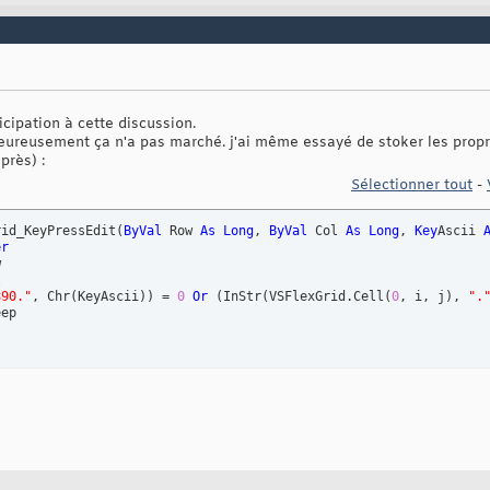
icipation à cette discussion.
heureusement ça n'a pas marché. j'ai même essayé de stoker les propr
près) :
Sélectionner tout
-
rid_KeyPressEdit
(
ByVal
 Row 
As
Long
, 
ByVal
 Col 
As
Long
, 
Key
Ascii 
er




890."
, Chr
(
KeyAscii
)
)
 = 
0
Or
(
InStr
(
VSFlexGrid.Cell
(
0
, i, j
)
, 
".
ep
