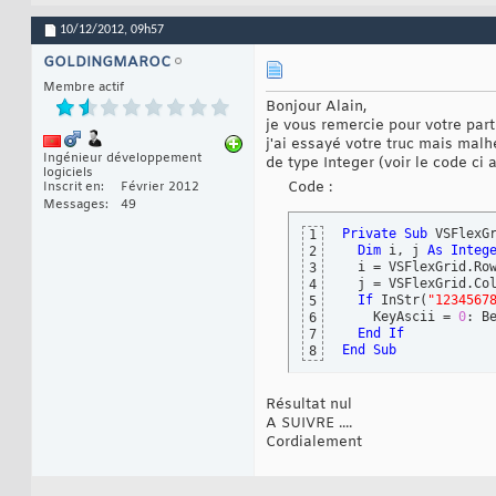
10/12/2012,
09h57
GOLDINGMAROC
Membre actif
Bonjour Alain,
je vous remercie pour votre part
j'ai essayé votre truc mais mal
Ingénieur développement
de type Integer (voir le code ci a
logiciels
Code :
Inscrit en
Février 2012
Messages
49
Private
Sub
 VSFlexG
1
Dim
 i, j 
As
Integ
2
  i = VSFlexGrid.Row
3
  j = VSFlexGrid.Col
4
If
 InStr
(
"1234567
5
    KeyAscii = 
0
: Be
6
End
If
7
End
Sub
8
Résultat nul
A SUIVRE ....
Cordialement