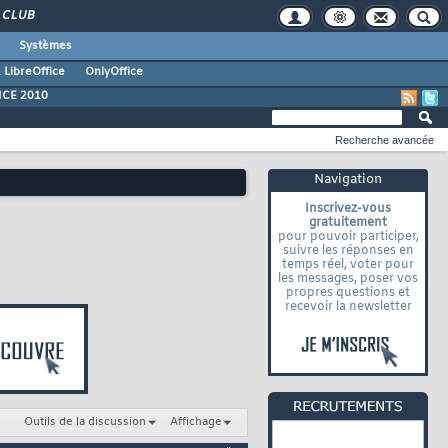
CLUB
Systèmes
 LibreOffice
OnlyOffice
ICE 2010
Recherche avancée
Navigation
Inscrivez-vous
gratuitement
pour pouvoir participer,
suivre les réponses en
temps réel, voter pour
les messages, poser vos
propres questions et
recevoir la newsletter
Outils de la discussion
Affichage