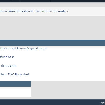
iscussion précédente
|
Discussion suivante
»
iger une saisie numérique dans un
d'une base.
e déroulante
e type DAO.Recordset
Nou