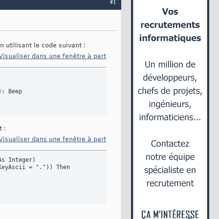
#1
 utilisant le code suivant :
Visualiser dans une fenêtre à part
0
 :
Visualiser dans une fenêtre à part
s Integer)

eyAscii = ".")) Then
