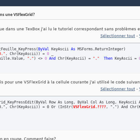
ns une VSFlexGrid?
e dans une TexBox j'ai lu le tutoriel correspondant sans problèmes en
Sélectionner tout
-
tFeuille_KeyPress
(
ByVal
 KeyAscii 
As
 MSForms.ReturnInteger
)
0."
, Chr
(
KeyAscii
)
)
 = 
0
uille.Value, 
"."
)
 <> 
0
And
 Chr
(
KeyAscii
)
 = 
"."
Then
 KeyAscii = 
 pour une VSFlexGrid à la cellule courante j'ai utilisé le code suivant
Sélectionner tout
-
rid_KeyPressEdit(ByVal Row As Long, ByVal Col As Long, KeyAscii A
0.", Chr(KeyAscii)) = 0 Or (InStr(
VSFlexGrid.????
, ".") And Chr(K
ion en rouge. Comment faire?