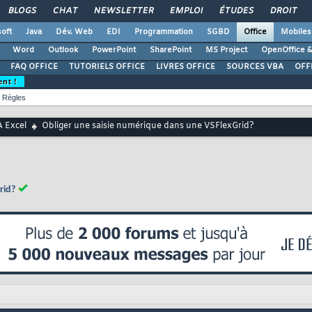
BLOGS
CHAT
NEWSLETTER
EMPLOI
ÉTUDES
DROIT
oft
Java
Dév. Web
EDI
Programmation
SGBD
Office
Mobiles
Word
Outlook
PowerPoint
SharePoint
MS Project
OpenOffice &
FAQ OFFICE
TUTORIELS OFFICE
LIVRES OFFICE
SOURCES VBA
OFF
ent !
Règles
 Excel
Obliger une saisie numérique dans une VSFlexGrid?
rid?