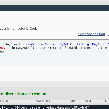
scussion en voici le Code :
Sélectionner tout
-
rid_KeyPressEdit
(
ByVal
 Row 
As
Long
, 
ByVal
 Col 
As
Long
, 
Key
Ascii 
890."
, Chr
(
KeyAscii
)
)
 = 
0
Or
(
InStr
(
VSFlexGrid.EditText, 
"."
)
 <>
ep

te discussion est résolue.
LS OFFICE
LIVRES OFFICE
SOURCES VBA
OF
 Excel
Obliger une saisie numérique dans une VSFlexGrid?