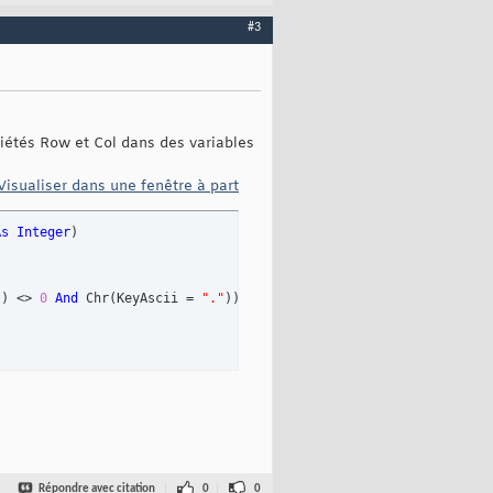
#3
iétés Row et Col dans des variables
Visualiser dans une fenêtre à part
As
Integer
)
"
)
 <> 
0
And
 Chr
(
KeyAscii = 
"."
)
)
Then
Répondre avec citation
0
0