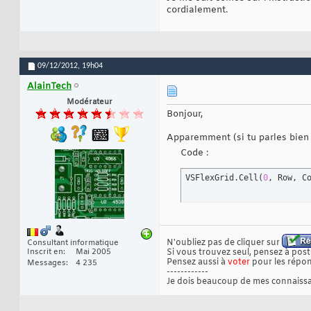
cordialement.
09/12/2012,
19h04
AlainTech
Modérateur
Bonjour,
Apparemment (si tu parles bien
Code :
VSFlexGrid.Cell
(
0
, Row, C
N'oubliez pas de cliquer sur
Consultant informatique
Inscrit en
Mai 2005
Si vous trouvez seul, pensez à poste
Pensez aussi à
voter
pour les répon
Messages
4 235
------------
Je dois beaucoup de mes connaissa