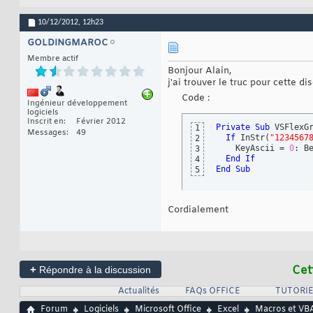
10/12/2012,
12h23
GOLDINGMAROC
Membre actif
Bonjour Alain,
j'ai trouver le truc pour cette di
Code :
Ingénieur développement
logiciels
Inscrit en
Février 2012
Private
Sub
 VSFlexG
1
Messages
49
If
 InStr
(
"1234567
2
    KeyAscii = 
0
: Be
3
End
If
4
End
Sub
5
Cordialement
+
Cet
Répondre à la discussion
Actualités
FAQs OFFICE
TUTORIE
Forum
Logiciels
Microsoft Office
Excel
Macros et VBA