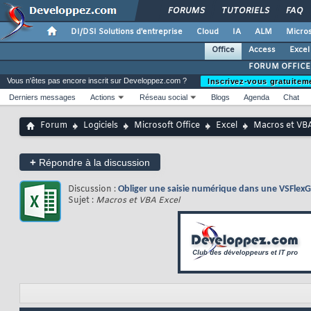
FORUMS
TUTORIELS
FAQ
DI/DSI Solutions d'entreprise
Cloud
IA
ALM
Micros
Office
Access
Excel
FORUM OFFICE
Vous n'êtes pas encore inscrit sur Developpez.com ?
Inscrivez-vous gratuitem
Derniers messages
Actions
Réseau social
Blogs
Agenda
Chat
Forum
Logiciels
Microsoft Office
Excel
Macros et VBA
+
Répondre à la discussion
Discussion :
Obliger une saisie numérique dans une VSFlexG
Sujet :
Macros et VBA Excel