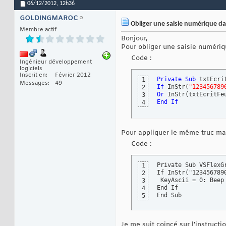
06/12/2012,
12h36
GOLDINGMAROC
Obliger une saisie numérique da
Membre actif
Bonjour,
Pour obliger une saisie numériqu
Code :
Ingénieur développement
logiciels
Inscrit en
Février 2012
Private
Sub
 txtEcri
1
Messages
49
If
 InStr
(
"123456789
2
Or
 InStr
(
txtEcritFe
3
End
If
4
Pour appliquer le même truc mais
Code :
Private Sub VSFlexG
1
If InStr("123456789
2
 KeyAscii = 0: Beep

3
End If

4
End Sub
5
Je me suit coincé sur l'instruct