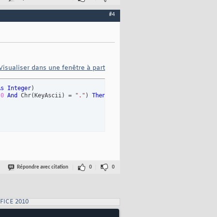
#4
Visualiser dans une fenêtre à part
As
Integer
)
 
0
And
 Chr
(
KeyAscii
)
 = 
"."
)
Then
Répondre avec citation
0
0
FICE 2010