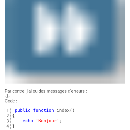
Par contre, j'ai eu des messages d'erreurs :
-1-
Code :
public
function
 index
(
)
1
{
2
echo
'Bonjour'
3
}
4