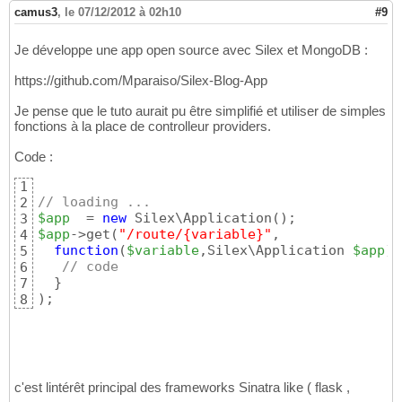
camus3
,
le 07/12/2012 à 02h10
#9
Je développe une app open source avec Silex et MongoDB :
https://github.com/Mparaiso/Silex-Blog-App
Je pense que le tuto aurait pu être simplifié et utiliser de simples
fonctions à la place de controlleur providers.
Code :
1
// loading ...
2
$app
  = 
new
 Silex\Application
(
)
3
$app
->get
(
"/route/{variable}"
,

4
function
(
$variable
,Silex\Application 
$app
)
{
5
// code
6
}
7
)
;
8
c'est lintérêt principal des frameworks Sinatra like ( flask ,