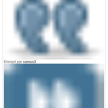
Envoyé par
camus3