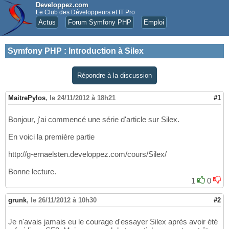
Developpez.com
Le Club des Développeurs et IT Pro
Actus
Forum Symfony PHP
Emploi
Symfony PHP
:
Introduction à Silex
Répondre à la discussion
MaitrePylos
,
le 24/11/2012 à 18h21
#1
Bonjour, j'ai commencé une série d'article sur Silex.
En voici la première partie
http://g-ernaelsten.developpez.com/cours/Silex/
Bonne lecture.
1
0
grunk
,
le 26/11/2012 à 10h30
#2
Je n'avais jamais eu le courage d'essayer Silex après avoir été