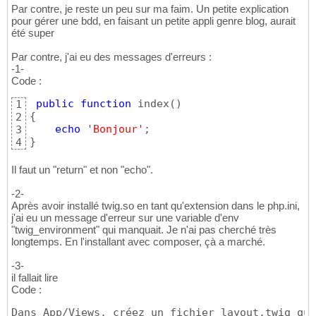
Par contre, je reste un peu sur ma faim. Un petite explication
pour gérer une bdd, en faisant un petite appli genre blog, aurait
été super
Par contre, j'ai eu des messages d'erreurs :
-1-
Code :
public
function
 index
(
)
1
{
2
echo
'Bonjour'
3
}
4
Il faut un "return" et non "echo".
-2-
Après avoir installé twig.so en tant qu'extension dans le php.ini,
j'ai eu un message d'erreur sur une variable d'env
"twig_environment" qui manquait. Je n'ai pas cherché très
longtemps. En l'installant avec composer, çà a marché.
-3-
il fallait lire
Code :
Dans App/Views, créez un fichier layout.twig qui