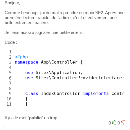
Bonjour,
Comme beacoup, j'ai du mal à prendre en main SF2. Après une
première lecture, rapide, de l'article, c'est effectivement une
belle entrée en matière.
Je tiens aussi à signaler une petite erreur :
Code :
1
<?php
2
namespace
 App\Controller 
{
3
4
use
 Silex\Application;
5
use
 Silex\ControllerProviderInterface;
6
7
8
class
 IndexController 
implements
 Control
9
{
10
}
11
}
12
Il y a le mot "
public
" en trop.
0
0