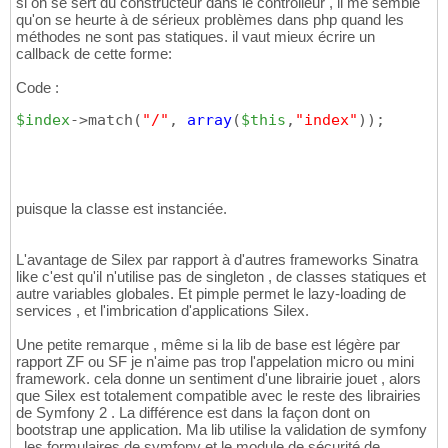
si on se sert du constructeur dans le controlleur , il me semble
qu'on se heurte à de sérieux problèmes dans php quand les
méthodes ne sont pas statiques. il vaut mieux écrire un
callback de cette forme:
Code :
$index
->match
(
"/"
, 
array
(
$this
,
"index"
)
)
;
puisque la classe est instanciée.
L'avantage de Silex par rapport à d'autres frameworks Sinatra
like c'est qu'il n'utilise pas de singleton , de classes statiques et
autre variables globales. Et pimple permet le lazy-loading de
services , et l'imbrication d'applications Silex.
Une petite remarque , même si la lib de base est légère par
rapport ZF ou SF je n'aime pas trop l'appelation micro ou mini
framework. cela donne un sentiment d'une librairie jouet , alors
que Silex est totalement compatible avec le reste des librairies
de Symfony 2 . La différence est dans la façon dont on
bootstrap une application. Ma lib utilise la validation de symfony
, les formulaires de symfony et le module de sécurité de