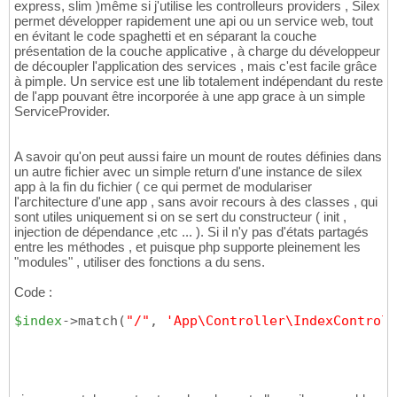
express, slim )même si j'utilise les controlleurs providers , Silex
permet développer rapidement une api ou un service web, tout
en évitant le code spaghetti et en séparant la couche
présentation de la couche applicative , à charge du développeur
de découpler l'application des services , mais c'est facile grâce
à pimple. Un service est une lib totalement indépendant du reste
de l'app pouvant être incorporée à une app grace à un simple
ServiceProvider.
A savoir qu'on peut aussi faire un mount de routes définies dans
un autre fichier avec un simple return d'une instance de silex
app à la fin du fichier ( ce qui permet de modulariser
l'architecture d'une app , sans avoir recours à des classes , qui
sont utiles uniquement si on se sert du constructeur ( init ,
injection de dépendance ,etc ... ). Si il n'y pas d'états partagés
entre les méthodes , et puisque php supporte pleinement les
"modules" , utiliser des fonctions a du sens.
Code :
$index
->match
(
"/"
, 
'App\Controller\IndexControll