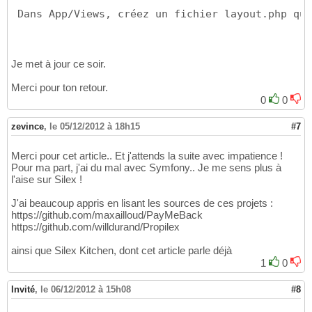
 Dans App/Views, créez un fichier layout.php qui
Je met à jour ce soir.
Merci pour ton retour.
0
0
zevince
,
le 05/12/2012 à 18h15
#7
Merci pour cet article.. Et j'attends la suite avec impatience !
Pour ma part, j'ai du mal avec Symfony.. Je me sens plus à
l'aise sur Silex !
J'ai beaucoup appris en lisant les sources de ces projets :
https://github.com/maxailloud/PayMeBack
https://github.com/willdurand/Propilex
ainsi que Silex Kitchen, dont cet article parle déjà
1
0
Invité
,
le 06/12/2012 à 15h08
#8