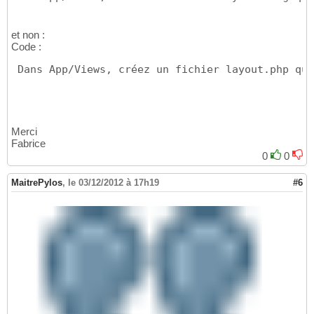
et non :
Code :
 Dans App/Views, créez un fichier layout.php qui
Merci
Fabrice
0
0
MaitrePylos
,
le 03/12/2012 à 17h19
#6