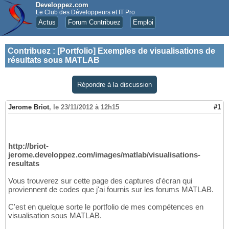
Developpez.com
Le Club des Développeurs et IT Pro
Actus
Forum Contribuez
Emploi
Contribuez
:
[Portfolio] Exemples de visualisations de
résultats sous MATLAB
Répondre à la discussion
Jerome Briot
,
le 23/11/2012 à 12h15
#1
http://briot-
jerome.developpez.com/images/matlab/visualisations-
resultats
Vous trouverez sur cette page des captures d'écran qui
proviennent de codes que j'ai fournis sur les forums MATLAB.
C'est en quelque sorte le portfolio de mes compétences en
visualisation sous MATLAB.