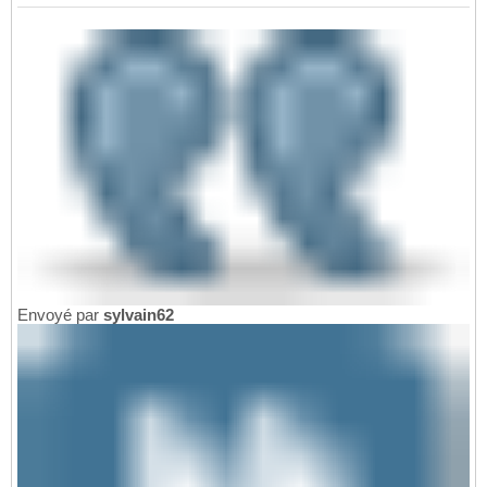
Envoyé par
sylvain62