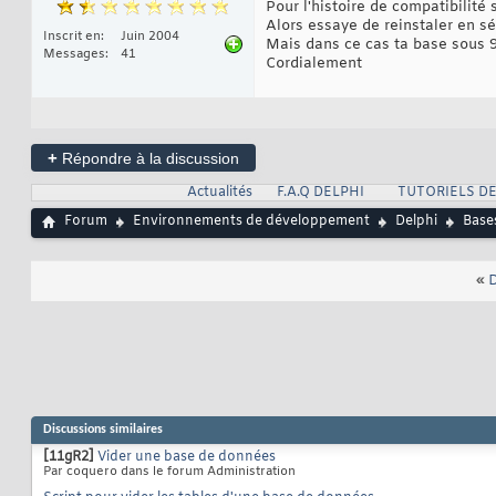
Pour l'histoire de compatibilité
Alors essaye de reinstaler en sé
Inscrit en
Juin 2004
Mais dans ce cas ta base sous 98
Messages
41
Cordialement
+
Répondre à la discussion
Actualités
F.A.Q DELPHI
TUTORIELS DE
Forum
Environnements de développement
Delphi
Base
«
D
Discussions similaires
[11gR2]
Vider une base de données
Par coquero dans le forum Administration