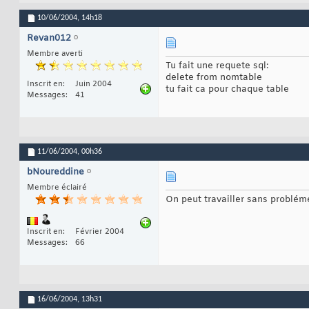
10/06/2004,
14h18
Revan012
Membre averti
Tu fait une requete sql:
delete from nomtable
Inscrit en
Juin 2004
tu fait ca pour chaque table
Messages
41
11/06/2004,
00h36
bNoureddine
Membre éclairé
On peut travailler sans problém
Inscrit en
Février 2004
Messages
66
16/06/2004,
13h31