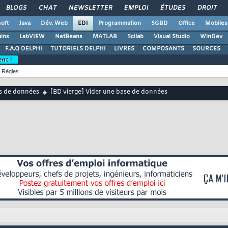
BLOGS
CHAT
NEWSLETTER
EMPLOI
ÉTUDES
DROIT
oft
Java
Dév. Web
EDI
Programmation
SGBD
Office
Mobiles
ains
LabVIEW
NetBeans
MATLAB
Scilab
Visual Studio
WinDev
F.A.Q DELPHI
TUTORIELS DELPHI
LIVRES
COMPOSANTS
SOURCES
ent !
Règles
s de données
[BD vierge] Vider une base de données