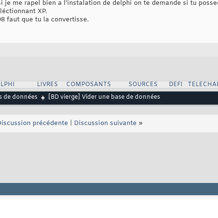
 si je me rapel bien a l'instalation de delphi on te demande si tu pos
léctionnant XP.
 faut que tu la convertisse.
LPHI
LIVRES
COMPOSANTS
SOURCES
DEFI
TELECHA
s de données
[BD vierge] Vider une base de données
iscussion précédente
|
Discussion suivante
»