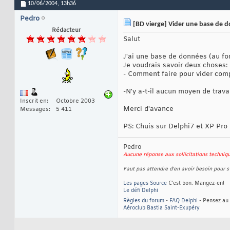
10/06/2004,
13h36
Pedro
[BD vierge] Vider une base de 
Rédacteur
Salut
J'ai une base de données (au fo
Je voudrais savoir deux choses:
- Comment faire pour vider comp
-N'y a-t-il aucun moyen de trav
Inscrit en
Octobre 2003
Merci d'avance
Messages
5 411
PS: Chuis sur Delphi7 et XP Pro
Pedro
Aucune réponse aux sollicitations techni
Faut pas attendre d'en avoir besoin pour s'
Les pages Source
C'est bon. Mangez-en!
Le défi Delphi
Règles du forum
-
FAQ Delphi
- Pensez au 
Aéroclub Bastia Saint-Exupéry