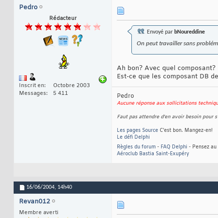
Pedro
Rédacteur
Envoyé par
bNoureddine
On peut travailler sans problém
Ah bon? Avec quel composant? 
Est-ce que les composant DB de
Inscrit en
Octobre 2003
Messages
5 411
Pedro
Aucune réponse aux sollicitations techni
Faut pas attendre d'en avoir besoin pour s'
Les pages Source
C'est bon. Mangez-en!
Le défi Delphi
Règles du forum
-
FAQ Delphi
- Pensez au 
Aéroclub Bastia Saint-Exupéry
16/06/2004,
14h40
Revan012
Membre averti