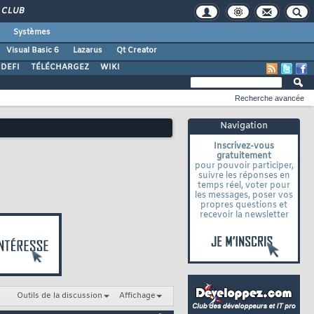
CLUB
Systèmes
Visual Basic 6
Lazarus
Qt Creator
DEFI
TÉLÉCHARGEZ
WIKI
Recherche avancée
Navigation
Inscrivez-vous
gratuitement
pour pouvoir participer,
suivre les réponses en
temps réel, voter pour
les messages, poser vos
propres questions et
recevoir la newsletter
Outils de la discussion
Affichage