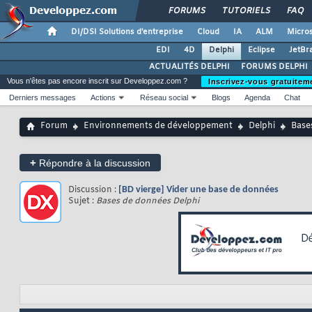
FORUMS
TUTORIELS
FAQ
DI/DSI Solutions d'entreprise
Cloud
IA
ALM
Micros
EDI
4D
Delphi
Eclipse
JetBr
ACTUALITÉS DELPHI
FORUMS DELPHI
Vous n'êtes pas encore inscrit sur Developpez.com ?
Inscrivez-vous gratuitem
Derniers messages
Actions
Réseau social
Blogs
Agenda
Chat
Forum
Environnements de développement
Delphi
Base
+
Répondre à la discussion
Discussion :
[BD vierge] Vider une base de données
Sujet :
Bases de données Delphi