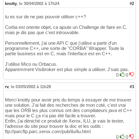
knotty
,
le 30/04/2002 à 17h24
#2
tu es sur de ne pas pouvoir utiliser c++?
Corba est oriente objet, ca ajoute un Challenge de faire en C.
mais je dis pas que c'est introuvable.
Personnellement, j'ai une API C que j'utilise a partir d'un
programme C++, une sorte de "CORBA" Wrapper. Toute la
partie business est en C, mais l'interface est en C++.
J'utilise Mico ou Orbacus.
Apparemment Visibroker est plus simple a utiliser. J'sais pas.
0
0
rv
,
le 03/05/2002 à 11h28
#3
Merci knotty pour avoir pris du temps à essayer de me trouver
une solution. J'ai fait des recherches de mon coté, c'est vrai
que les ORB les plus connus ont des compilateurs java et C++
mais pour le C ça n'a pas été facile a trouver.
Enfin, j'ai déniché ce produit de Xerox, ILU, je vais le tester,
l'adresse du site pour trouver la doc et les outils :
ftp://parcftp.parc.xerox.com/pub/ilu/ilu.html
0
0