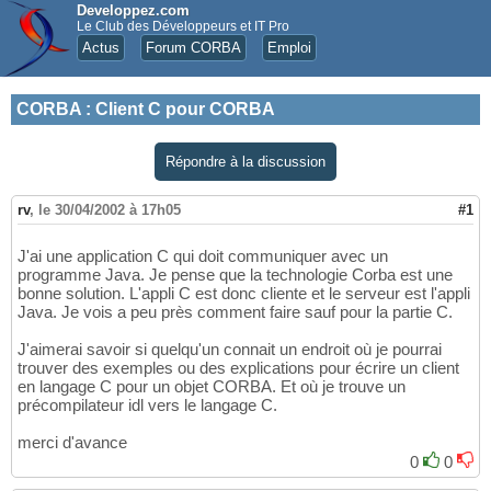
Developpez.com
Le Club des Développeurs et IT Pro
Actus
Forum CORBA
Emploi
CORBA
:
Client C pour CORBA
Répondre à la discussion
rv
,
le 30/04/2002 à 17h05
#1
J'ai une application C qui doit communiquer avec un
programme Java. Je pense que la technologie Corba est une
bonne solution. L'appli C est donc cliente et le serveur est l'appli
Java. Je vois a peu près comment faire sauf pour la partie C.
J'aimerai savoir si quelqu'un connait un endroit où je pourrai
trouver des exemples ou des explications pour écrire un client
en langage C pour un objet CORBA. Et où je trouve un
précompilateur idl vers le langage C.
merci d'avance
0
0