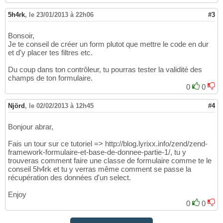
5h4rk
,
le 23/01/2013 à 22h06
#3
Bonsoir,
Je te conseil de créer un form plutot que mettre le code en dur
et d'y placer tes filtres etc.
Du coup dans ton contrôleur, tu pourras tester la validité des
champs de ton formulaire.
0
0
Njörd
,
le 02/02/2013 à 12h45
#4
Bonjour abrar,
Fais un tour sur ce tutoriel => http://blog.lyrixx.info/zend/zend-
framework-formulaire-et-base-de-donnee-partie-1/, tu y
trouveras comment faire une classe de formulaire comme te le
conseil 5h4rk et tu y verras même comment se passe la
récupération des données d'un select.
Enjoy
0
0