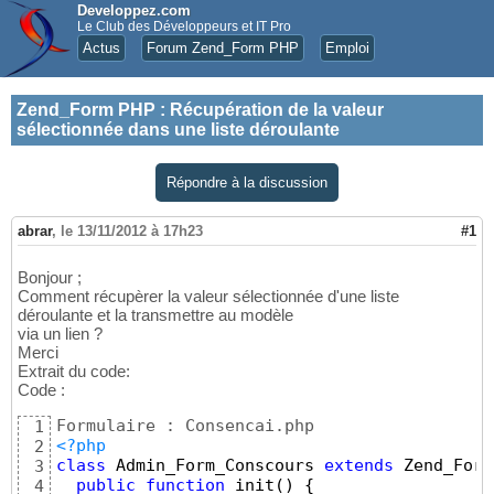
Developpez.com
Le Club des Développeurs et IT Pro
Actus
Forum Zend_Form PHP
Emploi
Zend_Form PHP
:
Récupération de la valeur
sélectionnée dans une liste déroulante
Répondre à la discussion
abrar
,
le 13/11/2012 à 17h23
#1
Bonjour ;
Comment récupèrer la valeur sélectionnée d'une liste
déroulante et la transmettre au modèle
via un lien ?
Merci
Extrait du code:
Code :
1
<?php
2
class
 Admin_Form_Conscours 
extends
 Zend_Form
3
public
function
 init
(
)
{
4