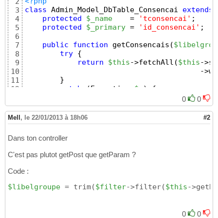
<?php
2
class
 Admin_Model_DbTable_Consencai 
extends
 
3
protected
$_name
    = 
'tconsencai'
;
4
protected
$_primary
 = 
'id_consencai'
;
5
6
public
function
 getConsencais
(
$libelgrou
7
try
{
8
return
$this
->fetchAll
(
$this
->se
9
                                        ->wh
10
}
11
catch
(
Exception 
$e
)
{
12
echo
"getConsencais<br />"
;
13
0
0
echo
$e
->getMessage
(
)
;
14
Mell
,
le 22/01/2013 à 18h06
#2
Dans ton controller
C'est pas plutot getPost que getParam ?
Code :
$libelgroupe
 = trim
(
$filter
->filter
(
$this
->getRe
0
0