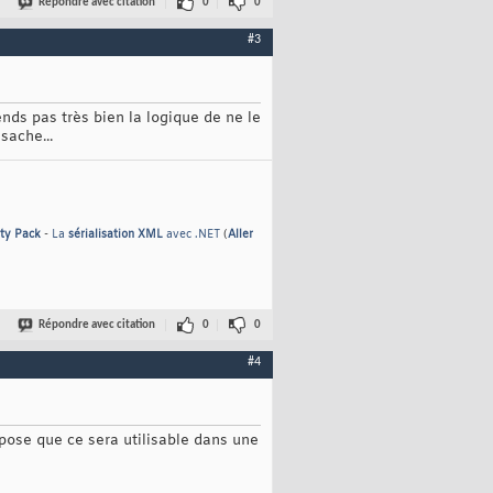
Répondre avec citation
0
0
#3
ends pas très bien la logique de ne le
sache...
ty Pack
-
La
sérialisation XML
avec .NET
(
Aller
Répondre avec citation
0
0
#4
ppose que ce sera utilisable dans une