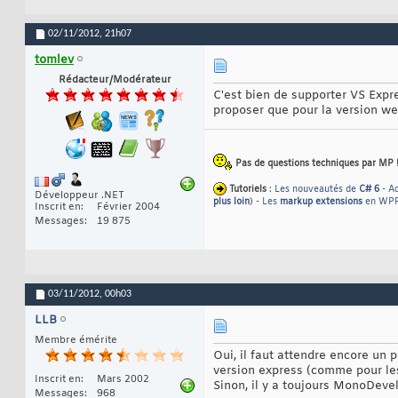
02/11/2012,
21h07
tomlev
Rédacteur/Modérateur
C'est bien de supporter VS Expre
proposer que pour la version we
Pas de questions techniques par MP ! 
Tutoriels
:
Les nouveautés de
C# 6
-
A
Développeur .NET
plus loin
) -
Les
markup extensions
en WP
Inscrit en
Février 2004
Messages
19 875
03/11/2012,
00h03
LLB
Membre émérite
Oui, il faut attendre encore un 
version express (comme pour les
Inscrit en
Mars 2002
Sinon, il y a toujours MonoDevel
Messages
968