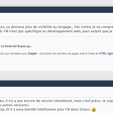
ss, ça donnera plus de visibilité au langage... Par contre je ne compr
b. F# n'est pas spécifique au développement web, pour autant que je 
Le forum est là pour ça...
ccès aux données avec
Dapper
-
Extraction de données de pages web à l'aide de
HTML Agili
F
peu. Il n'y a pas encore de version standalone, mais c'est prévu. Je su
 autres versions).
op. Et il y aura bientôt Intellisense pour F# dans Emacs.