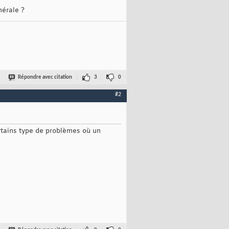
nérale ?
Répondre avec citation
3
0
#2
ertains type de problèmes où un