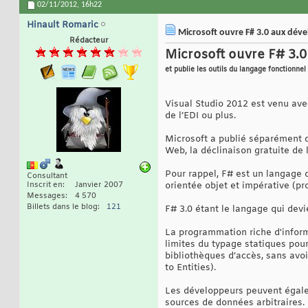
02/11/2012,
16h22
Hinault Romaric
Microsoft ouvre F# 3.0 aux dév
Rédacteur
Microsoft ouvre F# 3.
et publie les outils du langage fonctionnel
Visual Studio 2012 est venu ave
de l’EDI ou plus.
Microsoft a publié séparément d
Web, la déclinaison gratuite de 
Pour rappel, F# est un langage
Consultant
Inscrit en
Janvier 2007
orientée objet et impérative (pr
Messages
4 570
Billets dans le blog
121
F# 3.0 étant le langage qui dev
La programmation riche d'inform
limites du typage statiques pour
bibliothèques d’accès, sans avo
to Entities).
Les développeurs peuvent égalem
sources de données arbitraires.