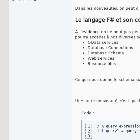
Messages
4
Dans les nouveautés, on peut dis
Le langage F# et son c
A l’évidence on ne peut pas pe
pourra accéder à nos diverses so
OData services
Database Connections
Database Schema
Web services
Resource files
Ce qui nous donne le schéma sui
Une autre nouveauté, c'est que l
Code :
1
let
 query1 = query 
2
                   
3