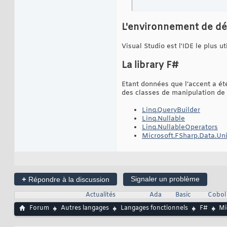
L'environnement de d
Visual Studio est l'IDE le plus u
La library F#
Etant données que l’accent a été
des classes de manipulation de 
Linq.QueryBuilder
Linq.Nullable
Linq.NullableOperators
Microsoft.FSharp.Data.Un
+
Signaler un problème
Répondre à la discussion
Actualités
Ada
Basic
Cobol
Forum
Autres langages
Langages fonctionnels
F#
Mi