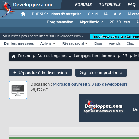
FORUMS
TUTORIELS
FAQ
DI/DSI Solutions d'entreprise
Cloud
IA
ALM
Micros
Programmation
Algorithmique
2D-3D-Jeux
A
Vous n'êtes pas encore inscrit sur Developpez.com ?
Inscrivez-vous gratuitem
Derniers messages
Actions
Réseau social
Blogs
Agenda
Chat
Forum
Autres langages
Langages fonctionnels
F#
Mi
+
Signaler un problème
Répondre à la discussion
Discussion :
Microsoft ouvre F# 3.0 aux développeurs
Sujet :
F#