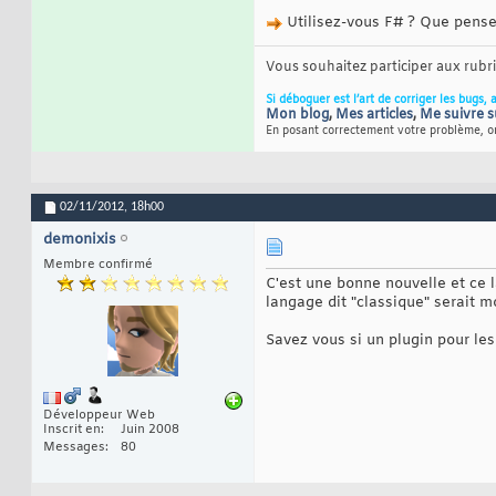
Utilisez-vous F# ? Que pense
Vous souhaitez participer aux rub
Si déboguer est l’art de corriger les bugs, 
Mon blog
,
Mes articles
,
Me suivre s
En posant correctement votre problème, on
02/11/2012,
18h00
demonixis
Membre confirmé
C'est une bonne nouvelle et ce l
langage dit "classique" serait m
Savez vous si un plugin pour le
Développeur Web
Inscrit en
Juin 2008
Messages
80