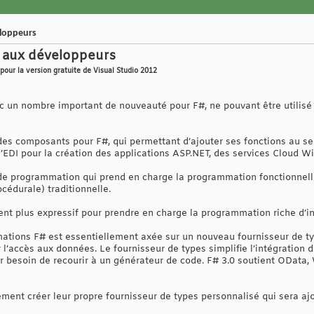
eloppeurs
0 aux développeurs
 pour la version gratuite de Visual Studio 2012
c un nombre important de nouveauté pour F#, ne pouvant être utilisé 
es composants pour F#, qui permettant d’ajouter ses fonctions au se
l’EDI pour la création des applications ASP.NET, des services Cloud W
 de programmation qui prend en charge la programmation fonctionnell
océdurale) traditionnelle.
ient plus expressif pour prendre en charge la programmation riche d’i
ations F# est essentiellement axée sur un nouveau fournisseur de t
 l’accès aux données. Le fournisseur de types simplifie l’intégration
ir besoin de recourir à un générateur de code. F# 3.0 soutient ODat
ent créer leur propre fournisseur de types personnalisé qui sera ajo