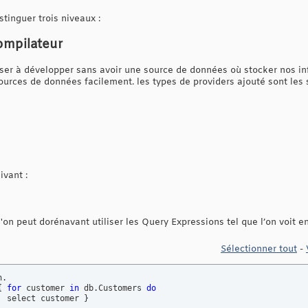
tinguer trois niveaux :
ompilateur
nser à développer sans avoir une source de données où stocker nos i
urces de données facilement. les types de providers ajouté sont les s
vant :
'on peut dorénavant utiliser les Query Expressions tel que l’on voit en
Sélectionner tout
-
{
for
 customer 
in
 db.Customers 
do
  select customer 
}