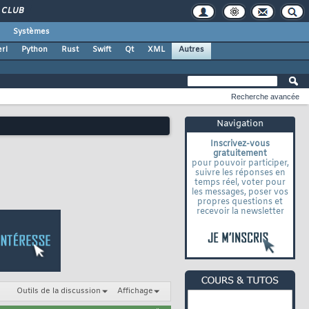
CLUB
Systèmes
rl
Python
Rust
Swift
Qt
XML
Autres
Recherche avancée
Navigation
Inscrivez-vous
gratuitement
pour pouvoir participer,
suivre les réponses en
temps réel, voter pour
les messages, poser vos
propres questions et
recevoir la newsletter
Outils de la discussion
Affichage