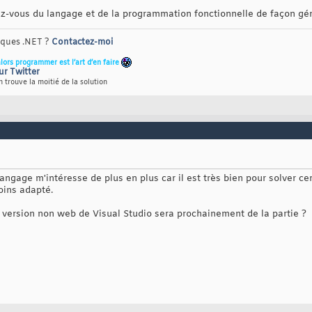
z-vous du langage et de la programmation fonctionnelle de façon gé
riques .NET ?
Contactez-moi
alors programmer est l’art d’en faire
ur Twitter
 trouve la moitié de la solution
angage m'intéresse de plus en plus car il est très bien pour solver c
oins adapté.
s version non web de Visual Studio sera prochainement de la partie ?