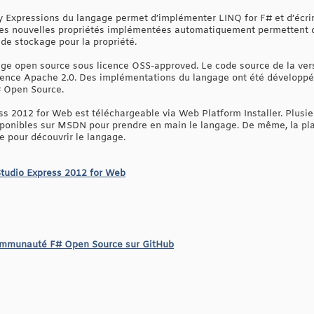
y Expressions du langage permet d’implémenter LINQ for F# et d’écri
 Les nouvelles propriétés implémentées automatiquement permettent d
de stockage pour la propriété.
gage open source sous licence OSS-approved. Le code source de la vers
cence Apache 2.0. Des implémentations du langage ont été développé
# Open Source.
ss 2012 for Web est téléchargeable via Web Platform Installer. Plusieu
sponibles sur MSDN pour prendre en main le langage. De même, la pla
e pour découvrir le langage.
 Studio Express 2012 for Web
communauté F# Open Source sur GitHub