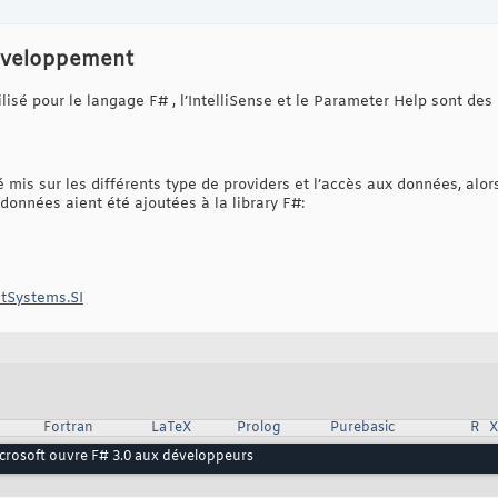
éveloppement
tilisé pour le langage F# , l’IntelliSense et le Parameter Help sont de
 mis sur les différents type de providers et l’accès aux données, alors
données aient été ajoutées à la library F#:
itSystems.SI
Fortran
LaTeX
Prolog
Purebasic
R
crosoft ouvre F# 3.0 aux développeurs