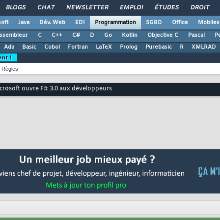
BLOGS
CHAT
NEWSLETTER
EMPLOI
ÉTUDES
DROIT
oft
Java
Dév. Web
EDI
Programmation
SGBD
Office
Mobiles
ssembleur
C
C++
C#
D
Go
Kotlin
Objective C
Pascal
Pe
Ada
Basic
Cobol
Fortran
LaTeX
Prolog
Purebasic
R
XMLRAD
ent !
Règles
crosoft ouvre F# 3.0 aux développeurs