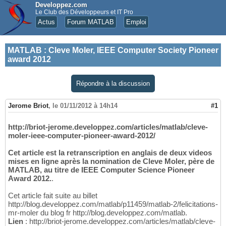
Developpez.com
Le Club des Développeurs et IT Pro
Actus
Forum MATLAB
Emploi
MATLAB
:
Cleve Moler, IEEE Computer Society Pioneer
award 2012
Répondre à la discussion
Jerome Briot
,
le 01/11/2012 à 14h14
#1
http://briot-jerome.developpez.com/articles/matlab/cleve-
moler-ieee-computer-pioneer-award-2012/
Cet article est la retranscription en anglais de deux videos
mises en ligne après la nomination de Cleve Moler, père de
MATLAB, au titre de IEEE Computer Science Pioneer
Award 2012.
.
Cet article fait suite au billet
http://blog.developpez.com/matlab/p11459/matlab-2/felicitations-
mr-moler du blog fr http://blog.developpez.com/matlab.
Lien
: http://briot-jerome.developpez.com/articles/matlab/cleve-