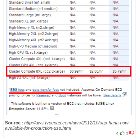
Source
:
http://aws.typepad.com/aws/2012/10/sap-hana-now-
available-for-production-use.html
4
0