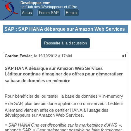
Developpez.com
Le Club des Développeurs et IT Pro
Actus
Forum SAP
Emploi
SAP
:
SAP HANA débarque sur Amazon Web Services
Répondre à la discussion
Gordon Fowler
,
le 19/10/2012 à 17h04
#1
SAP HANA débarque sur Amazon Web Services
Léditeur continue dimaginer des offres pour démocratiser
sa base de données en mémoire
Pour bénéficier de  ou tester  la base de données « in-memory
» de SAP, plus besoin dune appliance ou dun serveur. Léditeur
Allemand vient en effet de certifier HANA à l'usage des
développeurs sur Amazon Web Services.
« SAP HANA One est disponible sur le marketplace d'AWS »
,
annonce SAP.
« Il est maintenant possible de faire fonctionner