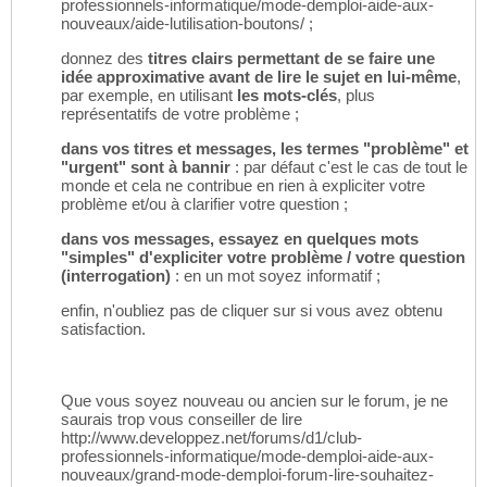
professionnels-informatique/mode-demploi-aide-aux-
nouveaux/aide-lutilisation-boutons/ ;
donnez des
titres clairs permettant de se faire une
idée approximative avant de lire le sujet en lui-même
,
par exemple, en utilisant
les mots-clés
, plus
représentatifs de votre problème ;
dans vos titres et messages, les termes "problème" et
"urgent" sont à bannir
: par défaut c'est le cas de tout le
monde et cela ne contribue en rien à expliciter votre
problème et/ou à clarifier votre question ;
dans vos messages, essayez en quelques mots
"simples" d'expliciter votre problème / votre question
(interrogation)
: en un mot soyez informatif ;
enfin, n'oubliez pas de cliquer sur si vous avez obtenu
satisfaction.
Que vous soyez nouveau ou ancien sur le forum, je ne
saurais trop vous conseiller de lire
http://www.developpez.net/forums/d1/club-
professionnels-informatique/mode-demploi-aide-aux-
nouveaux/grand-mode-demploi-forum-lire-souhaitez-