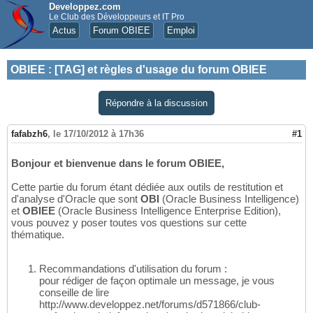
Developpez.com
Le Club des Développeurs et IT Pro
Actus
Forum OBIEE
Emploi
OBIEE
:
[TAG] et règles d'usage du forum OBIEE
Répondre à la discussion
fafabzh6
,
le 17/10/2012 à 17h36
#1
Bonjour et bienvenue dans le forum OBIEE,
Cette partie du forum étant dédiée aux outils de restitution et
d'analyse d'Oracle que sont
OBI
(Oracle Business Intelligence)
et
OBIEE
(Oracle Business Intelligence Enterprise Edition),
vous pouvez y poser toutes vos questions sur cette
thématique.
Recommandations d'utilisation du forum :
pour rédiger de façon optimale un message, je vous
conseille de lire
http://www.developpez.net/forums/d571866/club-