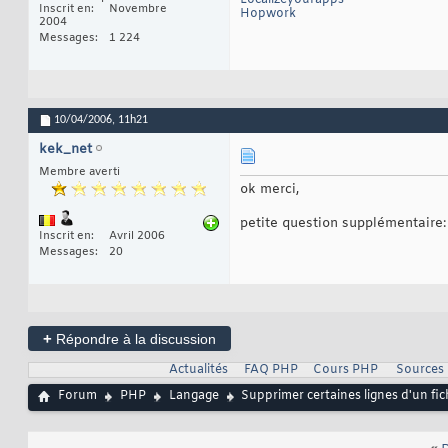
Localizeyourapps
Inscrit en
Novembre
Hopwork
2004
Messages
1 224
10/04/2006,
11h21
kek_net
Membre averti
ok merci,
petite question supplémentaire:
Inscrit en
Avril 2006
Messages
20
+
Répondre à la discussion
Actualités
FAQ PHP
Cours PHP
Sources
Forum
PHP
Langage
Supprimer certaines lignes d'un fic