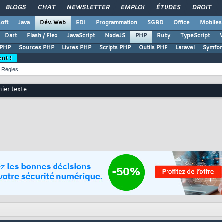
BLOGS
CHAT
NEWSLETTER
EMPLOI
ÉTUDES
DROIT
oft
Java
Dév. Web
EDI
Programmation
SGBD
Office
Mobiles
Dart
Flash / Flex
JavaScript
NodeJS
PHP
Ruby
TypeScript
 PHP
Sources PHP
Livres PHP
Scripts PHP
Outils PHP
Laravel
Symfo
ent !
Règles
hier texte