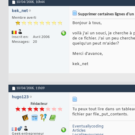
10/04/2006,
10h44
kek_net
Supprimer certaines lignes d'un 
Membre averti
Bonjour à tous,
voilà j'ai un souci, je cherche à
Inscrit en
Avril 2006
de ce fichier. J'ai un peu cherc
Messages
20
quelqu'un peut m'aider?
Merci d'avance,
kek_net
10/04/2006,
11h09
hugo123
Rédacteur
Tu peux tout lire dans un tablea
fichier par file_put_contents.
Eventuallycoding
Articles
Geek entrepreneur