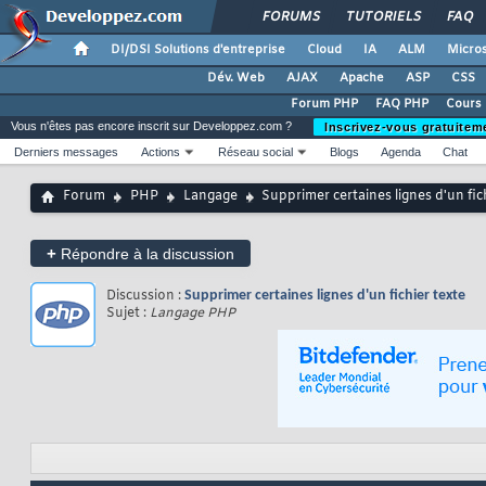
FORUMS
TUTORIELS
FAQ
DI/DSI Solutions d'entreprise
Cloud
IA
ALM
Micros
Dév. Web
AJAX
Apache
ASP
CSS
Forum PHP
FAQ PHP
Cours
Vous n'êtes pas encore inscrit sur Developpez.com ?
Inscrivez-vous gratuitem
Derniers messages
Actions
Réseau social
Blogs
Agenda
Chat
Forum
PHP
Langage
Supprimer certaines lignes d'un fic
+
Répondre à la discussion
Discussion :
Supprimer certaines lignes d'un fichier texte
Sujet :
Langage PHP