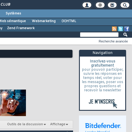
CLUB
Systèmes
Web sémantique
Webmarketing
(X)HTML
ny
Zend Framework
Recherche avancée
Navigation
Inscrivez-vous
gratuitement
pour pouvoir participer,
suivre les réponses en
temps réel, voter pour
les messages, poser vos
propres questions et
recevoir la newsletter
Outils de la discussion
Affichage