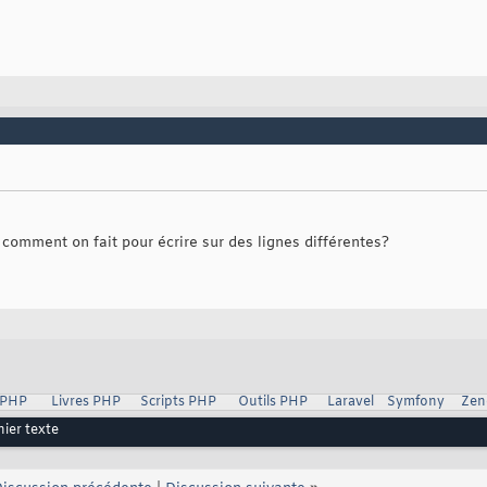
 comment on fait pour écrire sur des lignes différentes?
 PHP
Livres PHP
Scripts PHP
Outils PHP
Laravel
Symfony
Zen
hier texte