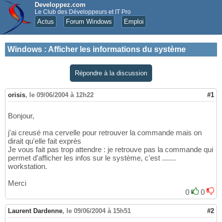
Developpez.com
Le Club des Développeurs et IT Pro
Actus
Forum Windows
Emploi
Windows
:
Afficher les informations du système
Répondre à la discussion
orisis
,
le 09/06/2004 à 12h22
#1
Bonjour,
j'ai creusé ma cervelle pour retrouver la commande mais on
dirait qu'elle fait exprès
Je vous fait pas trop attendre : je retrouve pas la commande qui
permet d'afficher les infos sur le système, c'est .......
workstation.
Merci
0
0
Laurent Dardenne
,
le 09/06/2004 à 15h51
#2