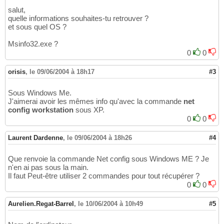
salut,
quelle informations souhaites-tu retrouver ?
et sous quel OS ?
Msinfo32.exe ?
0
0
orisis
,
le 09/06/2004 à 18h17
#3
Sous Windows Me.
J'aimerai avoir les mêmes info qu'avec la commande
net
config workstation
sous XP.
0
0
Laurent Dardenne
,
le 09/06/2004 à 18h26
#4
Que renvoie la commande Net config sous Windows ME ? Je
n'en ai pas sous la main.
Il faut Peut-être utiliser 2 commandes pour tout récupérer ?
0
0
Aurelien.Regat-Barrel
,
le 10/06/2004 à 10h49
#5