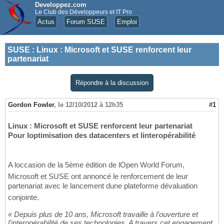
Developpez.com
Le Club des Développeurs et IT Pro
Actus
Forum SUSE
Emploi
SUSE
:
Linux : Microsoft et SUSE renforcent leur
partenariat
Répondre à la discussion
Gordon Fowler
,
le 12/10/2012 à 12h35
#1
Linux : Microsoft et SUSE renforcent leur partenariat
Pour loptimisation des datacenters et linteropérabilité
A loccasion de la 5ème édition de lOpen World Forum,
Microsoft et SUSE ont annoncé le renforcement de leur
partenariat avec le lancement dune plateforme dévaluation
conjointe.
« Depuis plus de 10 ans, Microsoft travaille à l'ouverture et
l'interopérabilité de ses technologies. A travers cet engagement