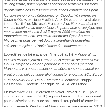
de long terme, notre objectif est doffrir de véritables solutions
doptimisation des investissements et des compétences pour
les environnements hétérogènes en Cloud privé comme en
Cloud public »
, explique Frédéric Aatz, Directeur de la stratégie
interopérabilité de Microsoft France.
« A ce titre et au-delà de
nos contributions au noyau Linux, le partenariat stratégique que
nous avons noué avec SUSE depuis 2006 contribue au
rapprochement entre les environnements Open Source et
Microsoft et nous permet doffrir aujourdhui de nouvelles
solutions conjointes d'optimisation des datacenters. »
Lobjectif est de faire avancer l'interopérabilité.
« Aujourd'hui,
tous les clients System Center ont la capacité de gérer SUSE
Linux Enterprise Server à partir de leur console Operation
Manager. Il y a encore quelques années, personne naurait pu
prédire quon puisse aujourdhui connecter une base SQL Server
à un serveur SUSE Linux Enterprise »
, confirme Philippe
Desmaison, Directeur Technique de SUSE en France.
En novembre 2006, Microsoft et Novell (devenu SUSE pour
ses activités Linux en 2010) signaient un accord de partenariat
pour le développement de solutions dinteropérabilité entre les
environnements Windows et Open Source. Renouvelé en 2010,