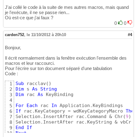
J'ai collé le code à la suite de mes autres macros, mais quand
je l'exécute, il ne se passe rien...
Où est-ce que j'ai faux ?
0
0
carden752
,
le 11/10/2012 à 20h10
#4
Bonjour,
Il écrit normalement dans la fenêtre exécution l'ensemble des
macros et leur raccourci.
Pour l'écrire sur ton document séparé d'une tabulation
Code :
Sub
 racclav
(
)
1
Dim
 s 
As
String
2
Dim
 rac 
As
 KeyBinding

3
4
For
Each
 rac 
In
5
If
 rac.KeyCategory = wdKeyCategoryMacro 
Then
6
Selection.InsertAfter rac.Command & Chr
(
9
)
7
8
End
If
9
Next
10