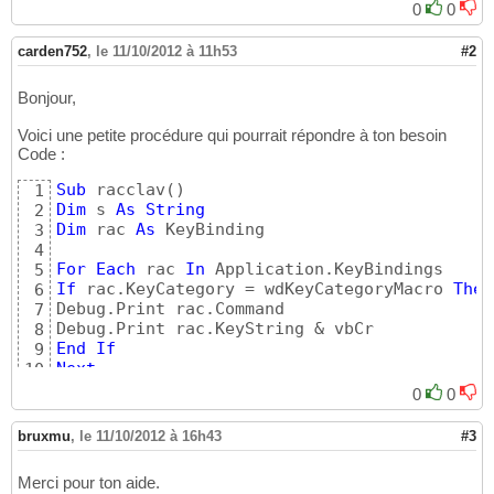
0
0
carden752
,
le 11/10/2012 à 11h53
#2
Bonjour,
Voici une petite procédure qui pourrait répondre à ton besoin
Code :
Sub
 racclav
(
)
1
Dim
 s 
As
String
2
Dim
 rac 
As
 KeyBinding

3
4
For
Each
 rac 
In
5
If
 rac.KeyCategory = wdKeyCategoryMacro 
Then
6
Debug.Print rac.Command

7
8
End
If
9
Next
10
End
Sub
11
0
0
bruxmu
,
le 11/10/2012 à 16h43
#3
Merci pour ton aide.