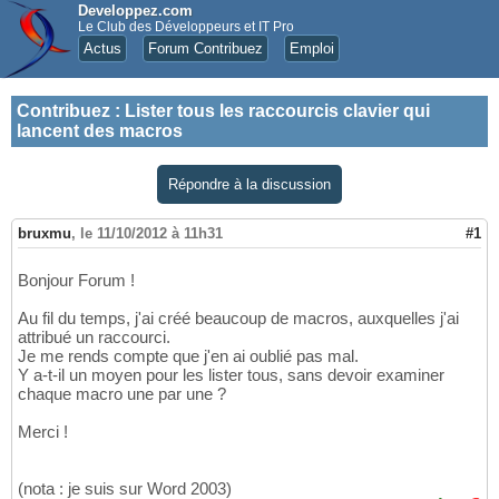
Developpez.com
Le Club des Développeurs et IT Pro
Actus
Forum Contribuez
Emploi
Contribuez
:
Lister tous les raccourcis clavier qui
lancent des macros
Répondre à la discussion
bruxmu
,
le 11/10/2012 à 11h31
#1
Bonjour Forum !
Au fil du temps, j'ai créé beaucoup de macros, auxquelles j'ai
attribué un raccourci.
Je me rends compte que j'en ai oublié pas mal.
Y a-t-il un moyen pour les lister tous, sans devoir examiner
chaque macro une par une ?
Merci !
(nota : je suis sur Word 2003)