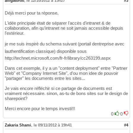
alligator00
,
le 12/10/2012 à 15h27
#3
Déjà merci pour ta réponse,
L'idée principale était de séparer l'accès d'intranet & de
collaboration, afin qu'intranet ne soit jamais accessible depuis
l'extérieur.
je me suis inspiré du schema suivant (portail dentreprise avec
lauthentification classique) disponible sous
http://technet.microsoft.com/fr-fr/library/cc263199.aspx
Dans cet exemple, il y a un "content deployment" entre "Partner
Web" et "Company Internet Site", d'ou mon idee de pouvoir
"partager" les documents entre les sites...
Je vais encore réfléchir si ce partage de documents est
vraiment nécessaire. sinon, as-tu de bons sites sur le design de
sharepoint?
Merci encore pour le temps investi!!!
0
0
Zakaria Shami
,
le 09/11/2012 à 19h41
#4