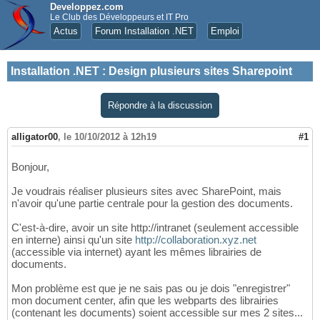
Developpez.com
Le Club des Développeurs et IT Pro
Actus
Forum Installation .NET
Emploi
Installation .NET
:
Design plusieurs sites Sharepoint
Répondre à la discussion
alligator00
,
le 10/10/2012 à 12h19
#1
Bonjour,
Je voudrais réaliser plusieurs sites avec SharePoint, mais
n'avoir qu'une partie centrale pour la gestion des documents.
C'est-à-dire, avoir un site http://intranet (seulement accessible
en interne) ainsi qu'un site
http://collaboration.xyz.net
(accessible via internet) ayant les mêmes librairies de
documents.
Mon problème est que je ne sais pas ou je dois "enregistrer"
mon document center, afin que les webparts des librairies
(contenant les documents) soient accessible sur mes 2 sites...