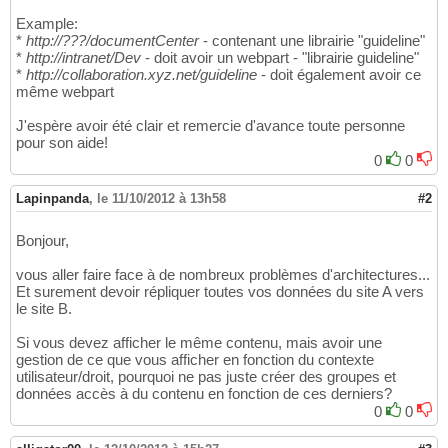
Example:
*
http://???/documentCenter
- contenant une librairie "guideline"
*
http://intranet/Dev
- doit avoir un webpart - "librairie guideline"
*
http://collaboration.xyz.net/guideline
- doit également avoir ce
même webpart
J'espère avoir été clair et remercie d'avance toute personne
pour son aide!
0
0
Lapinpanda
,
le 11/10/2012 à 13h58
#2
Bonjour,
vous aller faire face à de nombreux problèmes d'architectures...
Et surement devoir répliquer toutes vos données du site A vers
le site B.
Si vous devez afficher le même contenu, mais avoir une
gestion de ce que vous afficher en fonction du contexte
utilisateur/droit, pourquoi ne pas juste créer des groupes et
données accès à du contenu en fonction de ces derniers?
0
0