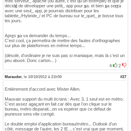
mes serveur
_
apache (ou autre, c'est qu'un exemple) et que je
décid
é
de développer une petit
_
app pour
s
a. et bien
s
a se
rr
a
avec une seul
_
app, je pourrais distribuer pour les
tablette
_
/Hybride
_
/ et PC de bureau sur le
_
quel
_
je bosse tous
les jours.
Apr
e
s
s
a va demander du temps...
C'est cool, ça permettra de mettre des fautes d'orthographes
sur plus de plateformes en même temps...
(désolé, d'ordinaire je ne suis pas si maniaque, mais là c'est un
peu abusé. Donc carton... )
4
2
Marauder
,
le 10/10/2012 à 21h50
#27
Entièrement d'accord avec Mister Allen.
Mauvais support du multi écrans : Avec 3, 1 seul est en métro.
C'est assez agaçant en fait car dès que l'on clique sur le
bureau, métro disparait...on va espérer que ce défaut de
jeunesse sera vite corrigé.
Le double emploi d'application bureau/métro... Outlook d'un
côté, message de l'autre, les 2 IE .. c'est vrai que par moment,