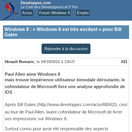
Developpez.com
Le Club des Développeurs et IT Pro
Actus
Forum Windows 8
Emploi
Windows 8
:
« Windows 8 est très excitant » pour Bill
Gates
Répondre à la discussion
Hinault Romaric
,
le 04/10/2012 à 13h37
#21
Paul Allen aime Windows 8
mais trouve lexpérience utilisateur bimodale déroutante, le
cofondateur de Microsoft livre une analyse approfondie de
lOS
Après Bill Gates (http://www.developpez.com/actu/48042/), cest
au tour de Paul Allen, lautre cofondateur de Microsoft de livrer
ses impressions sur Windows 8.
Surtout connu pour avoir été responsable des aspects