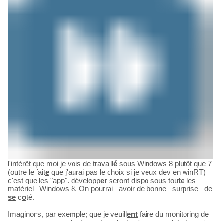
l'intérêt que moi je vois de travaill
é
sous Windows 8 plutôt que 7
(outre le fait
e
que j'aurai pas le choix si je veux dev en winRT)
c'est que les "app". développ
er
seront dispo sous tou
te
les
matériel
_
Windows 8. On pourrai
_
avoir de bonne
_
surprise
_
de
se
c
o
té.
Imaginons, par exemple; que je veuill
ent
faire du monitoring de