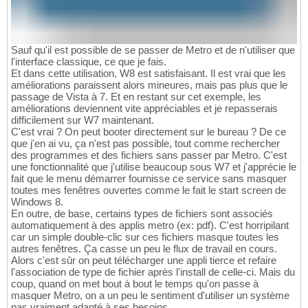
Sauf qu'il est possible de se passer de Metro et de n'utiliser que
l'interface classique, ce que je fais.
Et dans cette utilisation, W8 est satisfaisant. Il est vrai que les
améliorations paraissent alors mineures, mais pas plus que le
passage de Vista à 7. Et en restant sur cet exemple, les
améliorations deviennent vite appréciables et je repasserais
difficilement sur W7 maintenant.
C'est vrai ? On peut booter directement sur le bureau ? De ce
que j'en ai vu, ça n'est pas possible, tout comme rechercher
des programmes et des fichiers sans passer par Metro. C'est
une fonctionnalité que j'utilise beaucoup sous W7 et j'apprécie le
fait que le menu démarrer fournisse ce service sans masquer
toutes mes fenêtres ouvertes comme le fait le start screen de
Windows 8.
En outre, de base, certains types de fichiers sont associés
automatiquement à des applis metro (ex: pdf). C'est horripilant
car un simple double-clic sur ces fichiers masque toutes les
autres fenêtres. Ça casse un peu le flux de travail en cours.
Alors c'est sûr on peut télécharger une appli tierce et refaire
l'association de type de fichier après l'install de celle-ci. Mais du
coup, quand on met bout à bout le temps qu'on passe à
masquer Metro, on a un peu le sentiment d'utiliser un système
pas vraiment adapté à ses besoins...