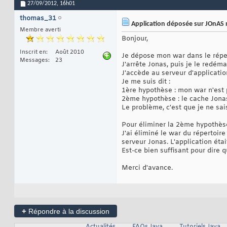
27/09/2012,
16h01
thomas_31
Application déposée sur JOnAS 
Membre averti
Bonjour,
Inscrit en
Août 2010
Je dépose mon war dans le répe
Messages
23
J'arrête Jonas, puis je le redéma
J'accède au serveur d'applicatio
Je me suis dit :
1ère hypothèse : mon war n'est
2ème hypothèse : le cache Jonas
Le problème, c'est que je ne sai
Pour éliminer la 2ème hypothèse,
J'ai éliminé le war du répertoire
serveur Jonas. L'application étai
Est-ce bien suffisant pour dire q
Merci d'avance.
+
Répondre à la discussion