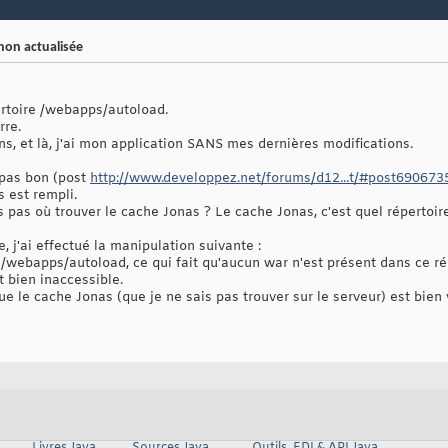
non actualisée
rtoire /webapps/autoload.
rre.
ns, et là, j'ai mon application SANS mes dernières modifications.
 pas bon (post
http://www.developpez.net/forums/d12...t/#post690673
 est rempli.
s pas où trouver le cache Jonas ? Le cache Jonas, c'est quel répertoir
 j'ai effectué la manipulation suivante :
 /webapps/autoload, ce qui fait qu'aucun war n'est présent dans ce répe
t bien inaccessible.
ue le cache Jonas (que je ne sais pas trouver sur le serveur) est bien 