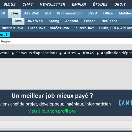
BLOGS
CHAT
NEWSLETTER
EMPLOI
ÉTUDES
DROIT
oft
Java
Dév. Web
EDI
Programmation
SGBD
Office
Mobiles
Java
Java Web
Spring
Android
Eclipse
NetBeans
Tutoriels Java
Livres Java
Vidéos Java
Sources Java
Outils, EDI & API Jav
ent !
Règles
rveurs
Serveurs d'applications
Autres
JOnAS
Application dépo