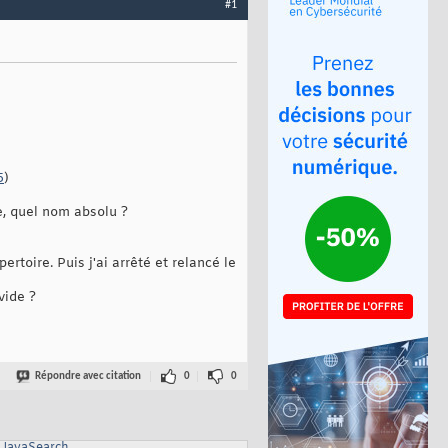
#1
5
)
e, quel nom absolu ?
rtoire. Puis j'ai arrêté et relancé le
vide ?
Répondre avec citation
0
0