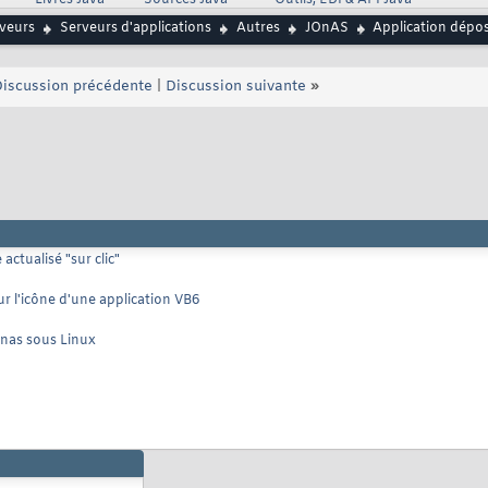
Livres Java
Sources Java
Outils, EDI & API Java
rveurs
Serveurs d'applications
Autres
JOnAS
Application dépo
iscussion précédente
|
Discussion suivante
»
ctualisé "sur clic"
ur l'icône d'une application VB6
onas sous Linux