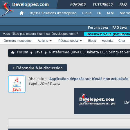
FORUMS
TUTORIELS
FAQ
DI/DSI Solutions d'entreprise
Cloud
IA
ALM
Micros
Forums Java
FAQ Java
Vous n'êtes pas encore inscrit sur Developpez.com ?
Inscrivez-vous gratuitem
Derniers messages
Actions
Réseau social
Blogs
Agenda
Chat
Forum
Java
Plateformes (Java EE, Jakarta EE, Spring) et Se
+
Répondre à la discussion
Discussion :
Application déposée sur JOnAS non actualisée
Sujet :
JOnAS Java