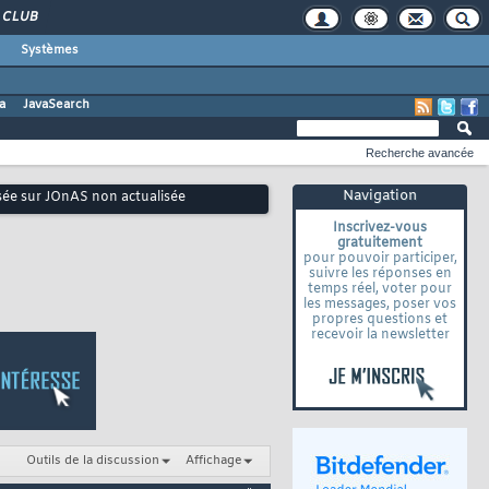
CLUB
Systèmes
a
JavaSearch
Recherche avancée
Navigation
sée sur JOnAS non actualisée
Inscrivez-vous
gratuitement
pour pouvoir participer,
suivre les réponses en
temps réel, voter pour
les messages, poser vos
propres questions et
recevoir la newsletter
Outils de la discussion
Affichage