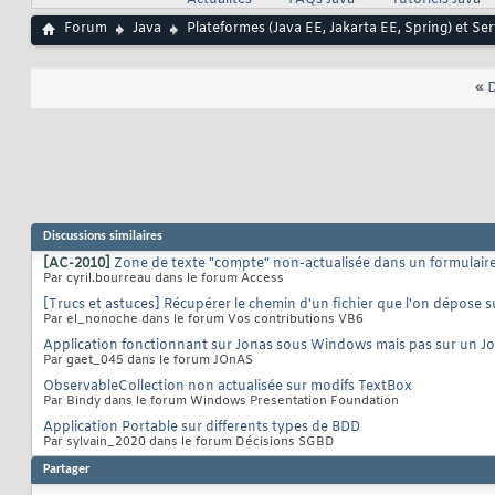
Actualités
FAQs Java
Tutoriels Java
Forum
Java
Plateformes (Java EE, Jakarta EE, Spring) et Se
«
D
Discussions similaires
[AC-2010]
Zone de texte "compte" non-actualisée dans un formulaire a
Par cyril.bourreau dans le forum Access
[Trucs et astuces] Récupérer le chemin d'un fichier que l'on dépose s
Par el_nonoche dans le forum Vos contributions VB6
Application fonctionnant sur Jonas sous Windows mais pas sur un J
Par gaet_045 dans le forum JOnAS
ObservableCollection non actualisée sur modifs TextBox
Par Bindy dans le forum Windows Presentation Foundation
Application Portable sur differents types de BDD
Par sylvain_2020 dans le forum Décisions SGBD
Partager