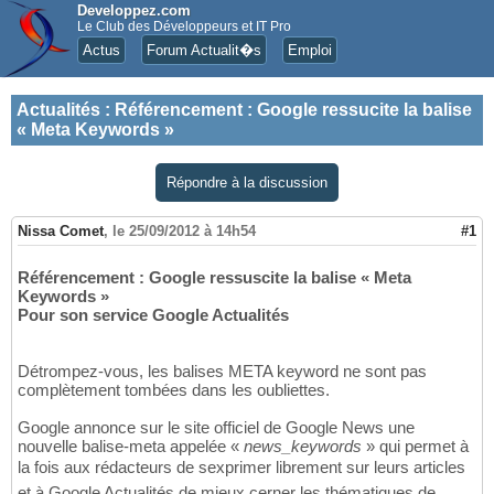
Developpez.com
Le Club des Développeurs et IT Pro
Actus
Forum Actualit�s
Emploi
Actualités
:
Référencement : Google ressucite la balise
« Meta Keywords »
Répondre à la discussion
Nissa Comet
,
le 25/09/2012 à 14h54
#1
Référencement : Google ressuscite la balise « Meta
Keywords »
Pour son service Google Actualités
Détrompez-vous, les balises META keyword ne sont pas
complètement tombées dans les oubliettes.
Google annonce sur le site officiel de Google News une
nouvelle balise-meta appelée «
news_keywords
» qui permet à
la fois aux rédacteurs de sexprimer librement sur leurs articles
et à Google Actualités de mieux cerner les thématiques de