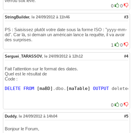
verrou soit levé.
0
0
StringBuilder
,
le 24/09/2012 à 11h46
#3
PS : Saisissez plutôt votre date sous la forme ISO : "yyyy-mm-
dd". Car là, si demain un américain lance la requête, il va avoir
des surprises.
1
0
Serguei_TARASSOV
,
le 24/09/2012 à 12h12
#4
Fait l'attention sur le format des dates.
Quel est le résultat de
Code :
DELETE
FROM
[maBD]
.dbo.
[maTable]
OUTPUT
 deleted.
0
0
Duddy
,
le 24/09/2012 à 14h04
#5
Bonjour le Forum,