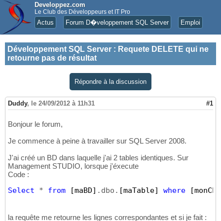
Developpez.com
Le Club des Développeurs et IT Pro
Actus
Forum D�veloppement SQL Server
Emploi
Développement SQL Server
:
Requete DELETE qui ne
retourne pas de résultat
Répondre à la discussion
Duddy
,
le 24/09/2012 à 11h31
#1
Bonjour le forum,
Je commence à peine à travailler sur SQL Server 2008.
J'ai créé un BD dans laquelle j'ai 2 tables identiques. Sur
Management STUDIO, lorsque j'éxecute
Code :
Select
 * 
from
[maBD]
.dbo.
[maTable]
where
[monCha
la requête me retourne les lignes correspondantes et si je fait :