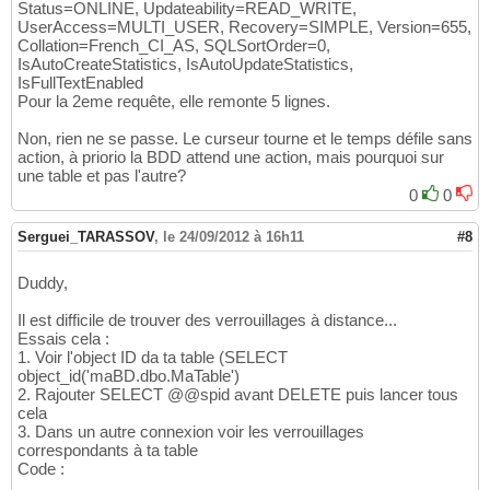
Status=ONLINE, Updateability=READ_WRITE,
UserAccess=MULTI_USER, Recovery=SIMPLE, Version=655,
Collation=French_CI_AS, SQLSortOrder=0,
IsAutoCreateStatistics, IsAutoUpdateStatistics,
IsFullTextEnabled
Pour la 2eme requête, elle remonte 5 lignes.
Non, rien ne se passe. Le curseur tourne et le temps défile sans
action, à priorio la BDD attend une action, mais pourquoi sur
une table et pas l'autre?
0
0
Serguei_TARASSOV
,
le 24/09/2012 à 16h11
#8
Duddy,
Il est difficile de trouver des verrouillages à distance...
Essais cela :
1. Voir l'object ID da ta table (SELECT
object_id('maBD.dbo.MaTable')
2. Rajouter SELECT @@spid avant DELETE puis lancer tous
cela
3. Dans un autre connexion voir les verrouillages
correspondants à ta table
Code :