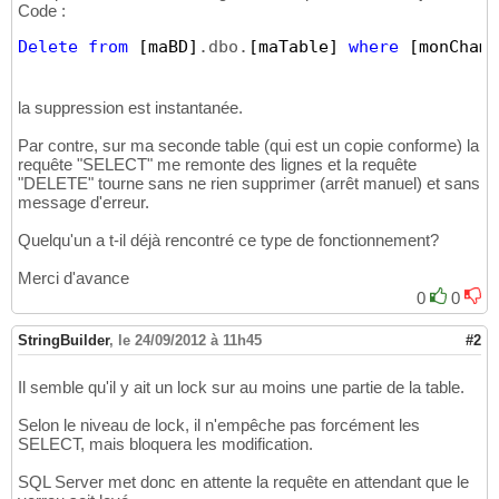
Code :
Delete
from
[maBD]
.dbo.
[maTable]
where
[monChamp
la suppression est instantanée.
Par contre, sur ma seconde table (qui est un copie conforme) la
requête "SELECT" me remonte des lignes et la requête
"DELETE" tourne sans ne rien supprimer (arrêt manuel) et sans
message d'erreur.
Quelqu'un a t-il déjà rencontré ce type de fonctionnement?
Merci d'avance
0
0
StringBuilder
,
le 24/09/2012 à 11h45
#2
Il semble qu'il y ait un lock sur au moins une partie de la table.
Selon le niveau de lock, il n'empêche pas forcément les
SELECT, mais bloquera les modification.
SQL Server met donc en attente la requête en attendant que le