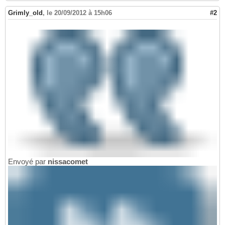
Grimly_old
,
le 20/09/2012 à 15h06
#2
Envoyé par
nissacomet