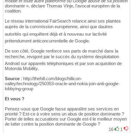
mobile et toute autre plateforme où Google abuse de sa position
dominante
», déclare Thomas Vinje, l'avocat européen de la
coalition.
Le réseau international FairSearch relance ainsi ses plaintes
auprès de la commission européenne, ainsi que dautres
autorités qui enquêtent déjà et à nouveau sur lactivité
prétendument anticoncurrentielle de Google.
De son côté, Google renforce ses parts de marché dans la
recherche, revigoré par le succès du système dexploitation
Android sur appareils téléphoniques et par son acquisition de
Motorola Mobility.
Source
: http://thehill.com/blogs/hillicon-
valley/technology/250353-oracle-and-nokia-join-anti-google-
lobbying-group
Et vous ?
Pensez-vous que Google fasse apparaître ses services en
priorité ? Est-ce à votre sens un abus de position dominante ?
Porter de telles accusations sur Google est-il le meilleur moyen
de lutter contre la position dominante de Google ?
16
1