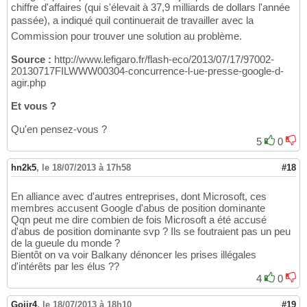
chiffre d'affaires (qui s'élevait à 37,9 milliards de dollars l'année
passée), a indiqué quil continuerait de travailler avec la
Commission pour trouver une solution au problème.
Source :
http://www.lefigaro.fr/flash-eco/2013/07/17/97002-
20130717FILWWW00304-concurrence-l-ue-presse-google-d-
agir.php
Et vous ?
Qu'en pensez-vous ?
5
0
hn2k5
,
le 18/07/2013 à 17h58
#18
En alliance avec d'autres entreprises, dont Microsoft, ces
membres accusent Google d'abus de position dominante
Qqn peut me dire combien de fois Microsoft a été accusé
d'abus de position dominante svp ? Ils se foutraient pas un peu
de la gueule du monde ?
Bientôt on va voir Balkany dénoncer les prises illégales
d'intérêts par les élus ??
4
0
Gojir4
,
le 18/07/2013 à 18h10
#19