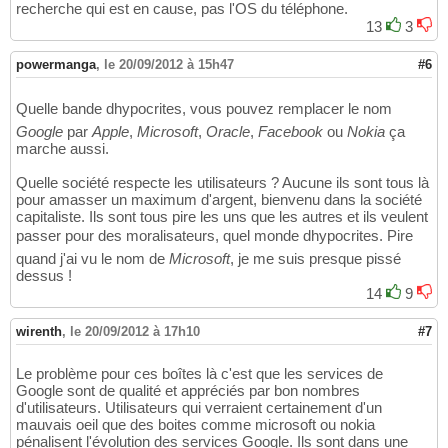
recherche qui est en cause, pas l'OS du téléphone.
13
3
powermanga
,
le 20/09/2012 à 15h47
#6
Quelle bande dhypocrites, vous pouvez remplacer le nom
Google
par
Apple
,
Microsoft
,
Oracle
,
Facebook
ou
Nokia
ça
marche aussi.
Quelle société respecte les utilisateurs ? Aucune ils sont tous là
pour amasser un maximum d'argent, bienvenu dans la société
capitaliste. Ils sont tous pire les uns que les autres et ils veulent
passer pour des moralisateurs, quel monde dhypocrites. Pire
quand j'ai vu le nom de
Microsoft
, je me suis presque pissé
dessus !
14
9
wirenth
,
le 20/09/2012 à 17h10
#7
Le problème pour ces boîtes là c'est que les services de
Google sont de qualité et appréciés par bon nombres
d'utilisateurs. Utilisateurs qui verraient certainement d'un
mauvais oeil que des boites comme microsoft ou nokia
pénalisent l'évolution des services Google. Ils sont dans une