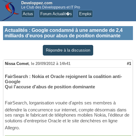
Developpez.com
Le Club des Développeurs et IT Pro
Actus
Forum Actualit�s
Emploi
Actualités
:
Google condamné à une amende de 2,4
milliards d'euros pour abus de position dominante
Répondre à la discussion
Nissa Comet
,
le 20/09/2012 à 14h41
#1
FairSearch : Nokia et Oracle rejoignent la coalition anti-
Google
Qui l'accuse d'abus de position dominante
FairSearch, lorganisation vouée d'après ses membres à
défendre la concurrence sur internet, compte désormais dans
ses rangs le fabricant de téléphones mobiles Nokia, l'éditeur de
solutions d'entreprise Oracle et le site denchères en ligne
Allegro.