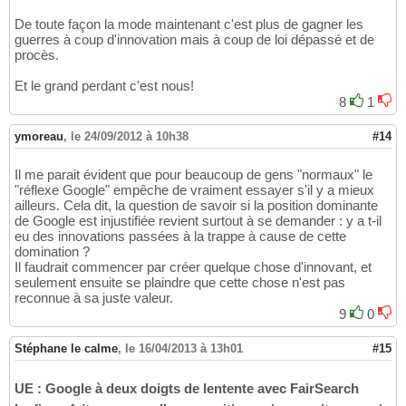
De toute façon la mode maintenant c'est plus de gagner les
guerres à coup d'innovation mais à coup de loi dépassé et de
procès.
Et le grand perdant c'est nous!
8
1
ymoreau
,
le 24/09/2012 à 10h38
#14
Il me parait évident que pour beaucoup de gens "normaux" le
"réflexe Google" empêche de vraiment essayer s'il y a mieux
ailleurs. Cela dit, la question de savoir si la position dominante
de Google est injustifiée revient surtout à se demander : y a t-il
eu des innovations passées à la trappe à cause de cette
domination ?
Il faudrait commencer par créer quelque chose d'innovant, et
seulement ensuite se plaindre que cette chose n'est pas
reconnue à sa juste valeur.
9
0
Stéphane le calme
,
le 16/04/2013 à 13h01
#15
UE : Google à deux doigts de lentente avec FairSearch