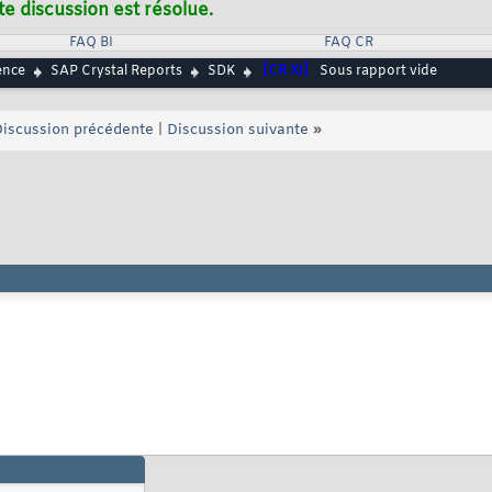
te discussion est résolue.
FAQ BI
FAQ CR
ence
SAP Crystal Reports
SDK
[CR XI]
Sous rapport vide
iscussion précédente
|
Discussion suivante
»