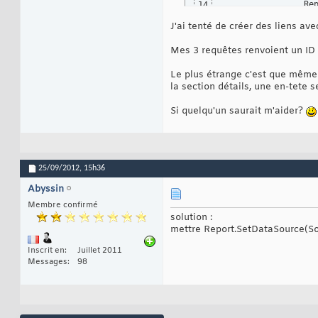
                Re
14
                Re
15
J'ai tenté de créer des liens ave
Mes 3 requêtes renvoient un ID 
Le plus étrange c'est que même
la section détails, une en-tete s
Si quelqu'un saurait m'aider?
25/09/2012,
15h36
Abyssin
Membre confirmé
solution :
mettre Report.SetDataSource(So
Inscrit en
Juillet 2011
Messages
98