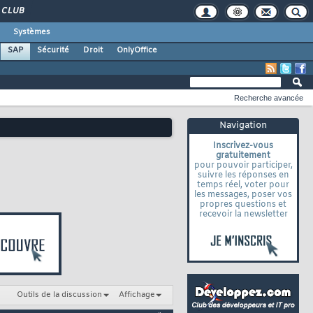
CLUB
Systèmes
SAP
Sécurité
Droit
OnlyOffice
Recherche avancée
Navigation
Inscrivez-vous
gratuitement
pour pouvoir participer,
suivre les réponses en
temps réel, voter pour
les messages, poser vos
propres questions et
recevoir la newsletter
Outils de la discussion
Affichage