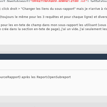
port.OpenSubreport
(
"OPERATIONSPAROF-NOMENCLATURE.rpt"
)
.SetDataSo
port.OpenSubreport
(
"OPERATIONSPAROF-GAMME.rpt"
)
.SetDataSource
(
P_
c click droit > "Changer les liens du sous-rapport" mais je n'arrive à r
(toujours le même pour les 3 requêtes et pour chaque ligne) et diver
 pour les en-tete de champ dans mon sous-rapport les utilisant (vou
e crée dans la section en-tete de page), j'ai un vide. j'ai seulement le
urceRapport) après les Report.OpenSubreport