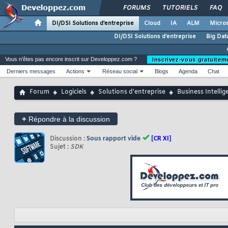
FORUMS
TUTORIELS
FAQ
DI/DSI Solutions d'entreprise
Cloud
IA
ALM
Micros
DI/DSI Solutions d'entreprise
Big Dat
Vous n'êtes pas encore inscrit sur Developpez.com ?
Inscrivez-vous gratuitem
Derniers messages
Actions
Réseau social
Blogs
Agenda
Chat
Forum
Logiciels
Solutions d'entreprise
Business Intellig
+
Répondre à la discussion
Discussion :
Sous rapport vide
[CR XI]
Sujet :
SDK