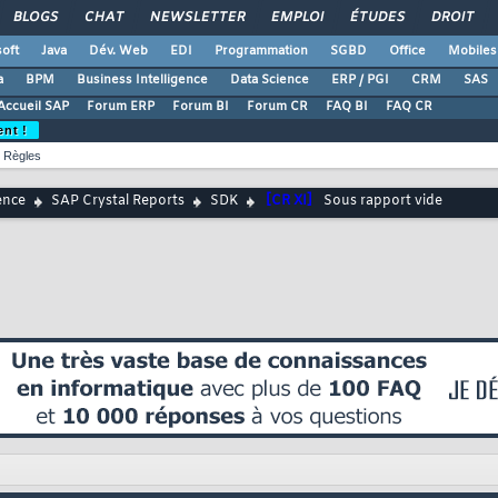
BLOGS
CHAT
NEWSLETTER
EMPLOI
ÉTUDES
DROIT
oft
Java
Dév. Web
EDI
Programmation
SGBD
Office
Mobiles
a
BPM
Business Intelligence
Data Science
ERP / PGI
CRM
SAS
Accueil SAP
Forum ERP
Forum BI
Forum CR
FAQ BI
FAQ CR
ent !
Règles
ence
SAP Crystal Reports
SDK
[CR XI]
Sous rapport vide