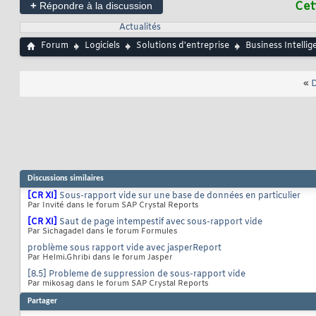
+
Cet
Répondre à la discussion
Actualités
Forum
Logiciels
Solutions d'entreprise
Business Intellig
«
D
Discussions similaires
[CR XI]
Sous-rapport vide sur une base de données en particulier
Par Invité dans le forum SAP Crystal Reports
[CR XI]
Saut de page intempestif avec sous-rapport vide
Par Sichagadel dans le forum Formules
problème sous rapport vide avec jasperReport
Par Helmi.Ghribi dans le forum Jasper
[8.5] Probleme de suppression de sous-rapport vide
Par mikosag dans le forum SAP Crystal Reports
Partager