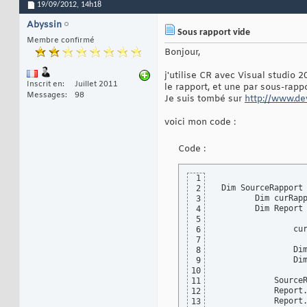
19/09/2012,
14h18
Abyssin
Sous rapport vide
Membre confirmé
Bonjour,
j'utilise CR avec Visual studio 
Inscrit en
Juillet 2011
le rapport, et une par sous-rappo
Messages
98
Je suis tombé sur
http://www.de
voici mon code :
Code :
1
 Dim SourceRapport
2
        Dim curRap
3
        Dim Report
4
5
                cu
6
7
                Di
8
                Di
9
10
            Source
11
            Report
12
            Report
13