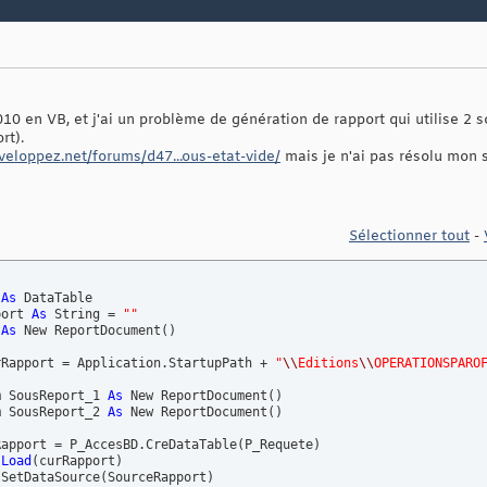
2010 en VB, et j'ai un problème de génération de rapport qui utilise 2 
rt).
veloppez.net/forums/d47...ous-etat-vide/
mais je n'ai pas résolu mon s
Sélectionner tout
-
 
As
 DataTable

port 
As
 String = 
""
 
As
 New ReportDocument
(
)
rRapport = Application.StartupPath + 
"
\\
Editions
\\
OPERATIONSPARO
m SousReport_1 
As
 New ReportDocument
(
)
m SousReport_2 
As
 New ReportDocument
(
)
Rapport = P_AccesBD.CreDataTable
(
P_Requete
)
.
Load
(
curRapport
)
.SetDataSource
(
SourceRapport
)