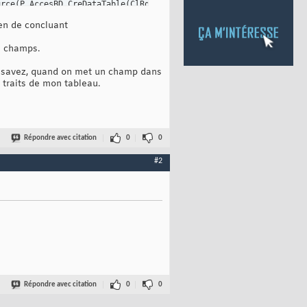
urce
(
P_AccesBD.CreDataTable
(
ClRqAction.EditionOPERATIONSPAROF_NO
AccesBD.CreDataTable
(
ClRqAction.EditionOPERATIONSPAROF_GAMME
(
FOp
ien de concluant
s champs.
s savez, quand on met un champ dans
s traits de mon tableau.
Répondre avec citation
0
0
#2
Répondre avec citation
0
0