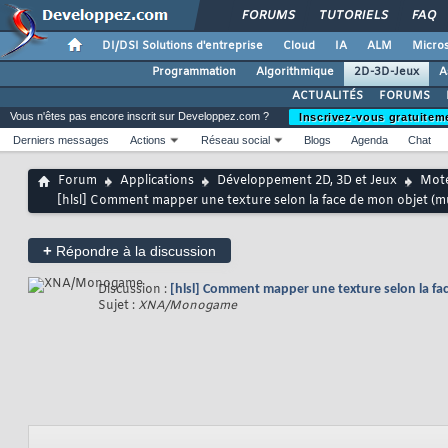
FORUMS
TUTORIELS
FAQ
DI/DSI Solutions d'entreprise
Cloud
IA
ALM
Micros
Programmation
Algorithmique
2D-3D-Jeux
A
ACTUALITÉS
FORUMS
Vous n'êtes pas encore inscrit sur Developpez.com ?
Inscrivez-vous gratuitem
Derniers messages
Actions
Réseau social
Blogs
Agenda
Chat
Forum
Applications
Développement 2D, 3D et Jeux
Mote
[hlsl] Comment mapper une texture selon la face de mon objet (mu
+
Répondre à la discussion
Discussion :
[hlsl] Comment mapper une texture selon la fac
Sujet :
XNA/Monogame