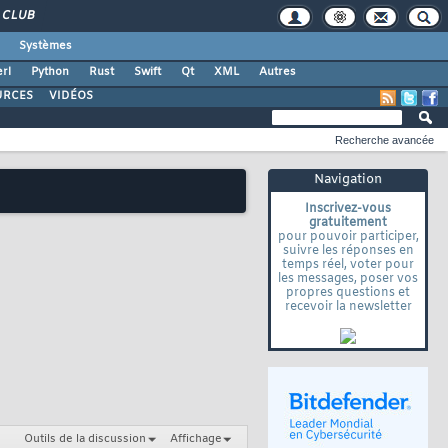
CLUB
Systèmes
rl
Python
Rust
Swift
Qt
XML
Autres
URCES
VIDÉOS
Recherche avancée
Navigation
Inscrivez-vous
gratuitement
pour pouvoir participer,
suivre les réponses en
temps réel, voter pour
les messages, poser vos
propres questions et
recevoir la newsletter
Outils de la discussion
Affichage