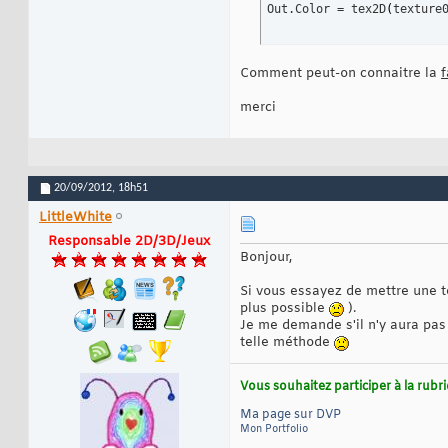
Out.Color = tex2D
(
texture
Comment peut-on connaitre la
f
merci
20/09/2012,
18h51
LittleWhite
Responsable 2D/3D/Jeux
Bonjour,
Si vous essayez de mettre une tex
plus possible
).
Je me demande s'il n'y aura pas 
telle méthode
Vous souhaitez participer à la rub
Ma page sur DVP
Mon Portfolio