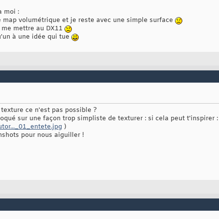
à moi :
e map volumétrique et je reste avec une simple surface
ur me mettre au DX11
qu'un à une idée qui tue
texture ce n'est pas possible ?
loqué sur une façon trop simpliste de texturer : si cela peut t'inspirer :
utor..._01_entete.jpg
)
shots pour nous aiguiller !