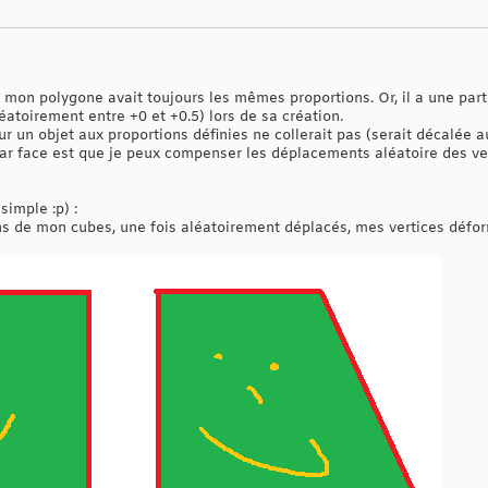
 mon polygone avait toujours les mêmes proportions. Or, il a une part d
éatoirement entre +0 et +0.5) lors de sa création.
ur un objet aux proportions définies ne collerait pas (serait décalée a
par face est que je peux compenser les déplacements aléatoire des ve
imple :p) :
s de mon cubes, une fois aléatoirement déplacés, mes vertices défo