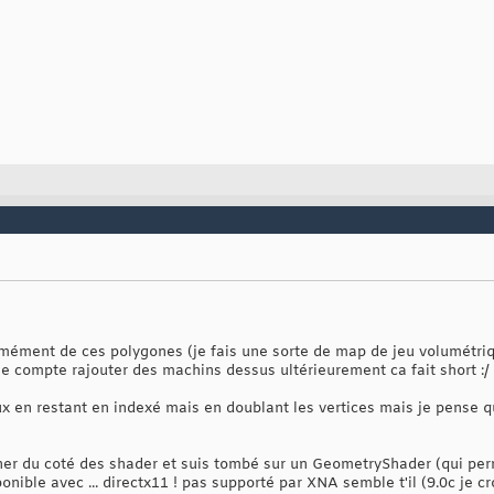
ément de ces polygones (je fais une sorte de map de jeu volumétriqu
 je compte rajouter des machins dessus ultérieurement ca fait short :/
eux en restant en indexé mais en doublant les vertices mais je pense
cher du coté des shader et suis tombé sur un GeometryShader (qui per
onible avec ... directx11 ! pas supporté par XNA semble t'il (9.0c je cr