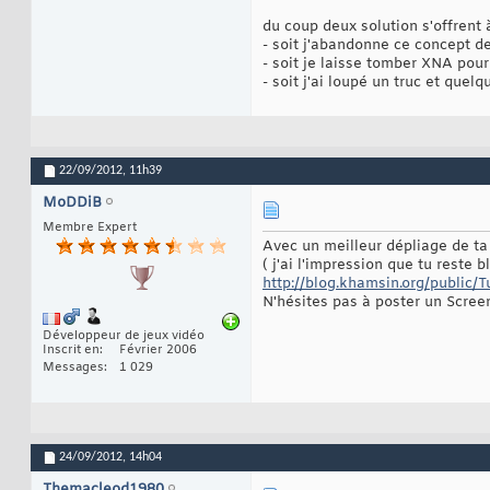
du coup deux solution s'offrent 
- soit j'abandonne ce concept d
- soit je laisse tomber XNA po
- soit j'ai loupé un truc et quel
22/09/2012,
11h39
MoDDiB
Membre Expert
Avec un meilleur dépliage de ta 
( j'ai l'impression que tu reste b
http://blog.khamsin.org/public/T
N'hésites pas à poster un Screen
Développeur de jeux vidéo
Inscrit en
Février 2006
Messages
1 029
24/09/2012,
14h04
Themacleod1980