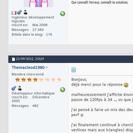
Qui connaît l'erreur, connaît la solution.
Ingénieur développement
logiciels
Inscrit en
Mai 2008
Messages
27 260
Billets dans le blog
176
21/09/2012,
21h29
Themacleod1980
Membre chevronné
Bonjour,
déjà merci pour la réponse
Développeur informatique
malheureusement j'affiche énorm
Inscrit en
Décembre
passe de 120fps à 34 ..., vu que
2005
Messages
482
j'ai pensé à faire un mix des d
perf :p
j'ai finalement continué à cher
vertices mais aux triangles) disp