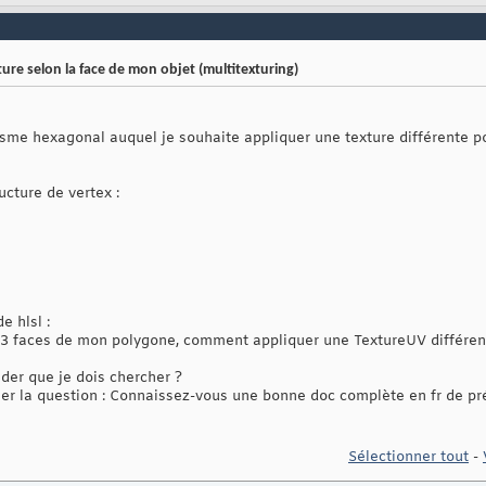
re selon la face de mon objet (multitexturing)
isme hexagonal auquel je souhaite appliquer une texture différente po
ucture de vertex :
e hlsl :
e 3 faces de mon polygone, comment appliquer une TextureUV différen
der que je dois chercher ?
ser la question : Connaissez-vous une bonne doc complète en fr de pr
Sélectionner tout
-