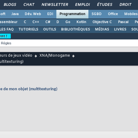
BLOGS
CHAT
NEWSLETTER
EMPLOI
ÉTUDES
DROIT
oft
Java
Dév. Web
EDI
Programmation
SGBD
Office
Mobiles
ssembleur
C
C++
C#
D
Go
Kotlin
Objective C
Pascal
Pe
LES FAQ
TUTORIELS
OUTILS
BIBLIOTHÈQUES
MÉDIAS
LIVRES
SO
ent !
Règles
urs de jeux vidéo
XNA/Monogame
ltitexturing)
e de mon objet (multitexturing)