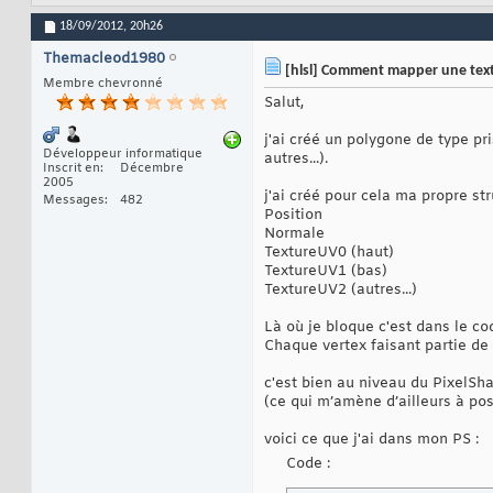
18/09/2012,
20h26
Themacleod1980
[hlsl] Comment mapper une textu
Membre chevronné
Salut,
j'ai créé un polygone de type pr
Développeur informatique
autres...).
Inscrit en
Décembre
2005
j'ai créé pour cela ma propre str
Messages
482
Position
Normale
TextureUV0 (haut)
TextureUV1 (bas)
TextureUV2 (autres...)
Là où je bloque c'est dans le cod
Chaque vertex faisant partie d
c'est bien au niveau du PixelSha
(ce qui m’amène d’ailleurs à po
voici ce que j'ai dans mon PS :
Code :