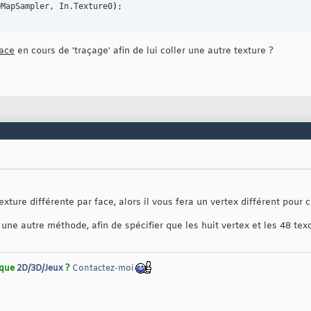
0MapSampler, In.Texture0
)
;
ace
en cours de 'traçage' afin de lui coller une autre texture ?
ture différente par face, alors il vous fera un vertex différent pour c
une autre méthode, afin de spécifier que les huit vertex et les 48 te
rique
2D/3D/Jeux
?
Contactez-moi