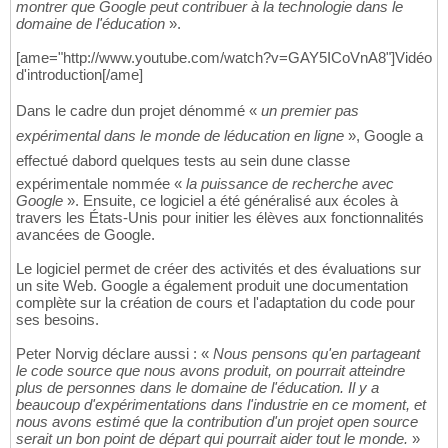
montrer que Google peut contribuer à la technologie dans le
domaine de l'éducation
».
[ame="http://www.youtube.com/watch?v=GAY5ICoVnA8"]Vidéo
d'introduction[/ame]
Dans le cadre dun projet dénommé «
un premier pas
expérimental dans le monde de léducation en ligne
», Google a
effectué dabord quelques tests au sein dune classe
expérimentale nommée «
la puissance de recherche avec
Google
». Ensuite, ce logiciel a été généralisé aux écoles à
travers les États-Unis pour initier les élèves aux fonctionnalités
avancées de Google.
Le logiciel permet de créer des activités et des évaluations sur
un site Web. Google a également produit une documentation
complète sur la création de cours et l'adaptation du code pour
ses besoins.
Peter Norvig déclare aussi : «
Nous pensons qu'en partageant
le code source que nous avons produit, on pourrait atteindre
plus de personnes dans le domaine de l'éducation. Il y a
beaucoup d'expérimentations dans l'industrie en ce moment, et
nous avons estimé que la contribution d'un projet open source
serait un bon point de départ qui pourrait aider tout le monde.
»