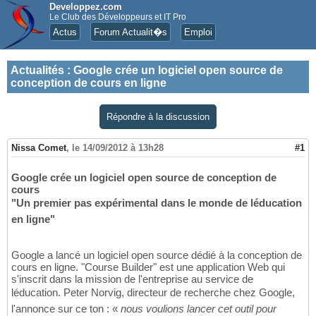
Developpez.com
Le Club des Développeurs et IT Pro
Actus
Forum Actualit�s
Emploi
Actualités
:
Google crée un logiciel open source de
conception de cours en ligne
Répondre à la discussion
Nissa Comet
,
le 14/09/2012 à 13h28
#1
Google crée un logiciel open source de conception de
cours
"Un premier pas expérimental dans le monde de léducation
en ligne"
Google a lancé un logiciel open source dédié à la conception de
cours en ligne. "Course Builder" est une application Web qui
s'inscrit dans la mission de l'entreprise au service de
léducation. Peter Norvig, directeur de recherche chez Google,
l'annonce sur ce ton : «
nous voulions lancer cet outil pour