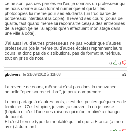
ce ne sont pas des paroles en l'air, je connais un professeur qui
ne nous donne aucun format numérique et qui fait les
photocopies lui même pour ses étudiants (un truc bardé de
bordereaux interdisant la copie). Il revend ses cours (cours de
qualité, faut quand même lui reconnaitre cela) à des entreprises
de la région (je ne l'ai appris qu'en effectuant mon stage dans
une ville à côté).
J'ai aussi vu d'autres professeurs ne pas vouloir que d'autres
professeurs (de la même ou d'autres écoles) reprennent leurs
cours, et donc pas de distributions, pas de format numérique,
tout en prise de note.
0
0
gbdivers
,
le 21/09/2012 à 11h08
#9
La revente de cours, même si c'est pas dans la mouvance
actuelle "open source et libre", je peux comprendre
Le non-partage à d'autres profs, c'est des petites guéguerres de
territoires. C'est stupide, je vois ça souvent là où je bosse
(hôpital) et c'est l'une des raisons qui m'ont motivé à changer
de boulot.
Et c'est bien ce type de mentalité qui fait que la France (à mon
avis) à du retard