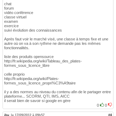
chat
forum
vidéo conférence
classe virtuel
examen
exercice
suivi évolution des connaissances
Après faut voir le marché visé, une classe à temps fixe et une
autre où on va à son rythme ne demande pas les mêmes
fonctionnalités.
liste des produits opensource
http://fr.wikipedia.org/wiki/Tableau_des_plates-
formes_sous_licence_libre
celle proprio
http://fr.wikipedia.org/wiki/Plates-
formes_sous_licence_propri%C3%A9taire
il y a des normes au niveau du contenu afin de le partager entre
plateforme... SCORM, QTI, IMS, AICC
il serait bien de savoir si google en gère
0
0
jbv
,
le 17/09/2012 à 09h57
#4