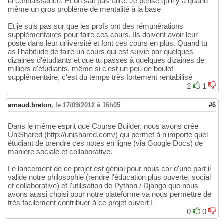
la connaissance. Et on sait pas faire. Je pense qu'il y a quand
même un gros problème de mentalité à la base
Et je suis pas sur que les profs ont des rémunérations
supplémentaires pour faire ces cours. Ils doivent avoir leur
poste dans leur université et font ces cours en plus. Quand tu
as l'habitude de faire un cours qui est suivie par quelques
dizaines d'étudiants et que tu passes à quelques dizaines de
milliers d'étudiants, même si c'est un peu de boulot
supplémentaire, c'est du temps très fortement rentabilisé
2
1
arnaud.breton
,
le 17/09/2012 à 16h05
#6
Dans le même esprit que Course Builder, nous avons crée
UniShared (http://unishared.com/) qui permet à n'importe quel
étudiant de prendre ces notes en ligne (via Google Docs) de
manière sociale et collaborative.
Le lancement de ce projet est génial pour nous car d'une part il
valide notre philosophie (rendre l'éducation plus ouverte, social
et collaborative) et l'utilisation de Python / Django que nous
avons aussi choisi pour notre plateforme va nous permettre de
très facilement contribuer à ce projet ouvert !
0
0