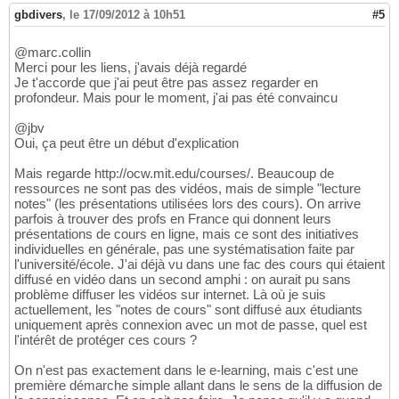
gbdivers
,
le 17/09/2012 à 10h51
#5
@marc.collin
Merci pour les liens, j'avais déjà regardé
Je t'accorde que j'ai peut être pas assez regarder en
profondeur. Mais pour le moment, j'ai pas été convaincu
@jbv
Oui, ça peut être un début d'explication
Mais regarde http://ocw.mit.edu/courses/. Beaucoup de
ressources ne sont pas des vidéos, mais de simple "lecture
notes" (les présentations utilisées lors des cours). On arrive
parfois à trouver des profs en France qui donnent leurs
présentations de cours en ligne, mais ce sont des initiatives
individuelles en générale, pas une systématisation faite par
l'université/école. J'ai déjà vu dans une fac des cours qui étaient
diffusé en vidéo dans un second amphi : on aurait pu sans
problème diffuser les vidéos sur internet. Là où je suis
actuellement, les "notes de cours" sont diffusé aux étudiants
uniquement après connexion avec un mot de passe, quel est
l'intérêt de protéger ces cours ?
On n'est pas exactement dans le e-learning, mais c'est une
première démarche simple allant dans le sens de la diffusion de