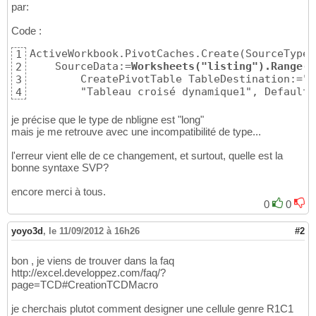
par:
Code :
ActiveWorkbook.PivotCaches.Create(SourceType:
1
    SourceData:=
Worksheets("listing").Range("
2
        CreatePivotTable TableDestination:="F
3
        "Tableau croisé dynamique1", DefaultV
4
je précise que le type de nbligne est "long"
mais je me retrouve avec une incompatibilité de type...
l'erreur vient elle de ce changement, et surtout, quelle est la
bonne syntaxe SVP?
encore merci à tous.
0
0
yoyo3d
,
le 11/09/2012 à 16h26
#2
bon , je viens de trouver dans la faq
http://excel.developpez.com/faq/?
page=TCD#CreationTCDMacro
je cherchais plutot comment designer une cellule genre R1C1