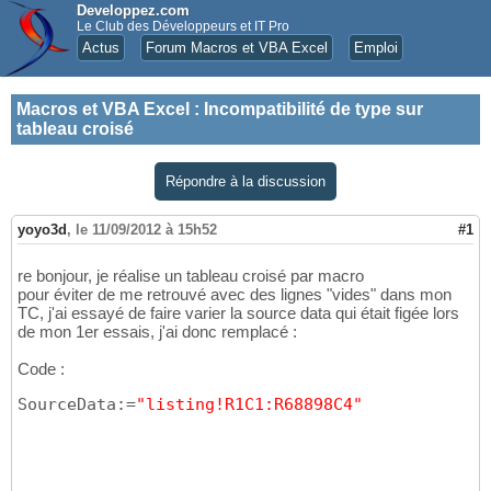
Developpez.com
Le Club des Développeurs et IT Pro
Actus
Forum Macros et VBA Excel
Emploi
Macros et VBA Excel
:
Incompatibilité de type sur
tableau croisé
Répondre à la discussion
yoyo3d
,
le 11/09/2012 à 15h52
#1
re bonjour, je réalise un tableau croisé par macro
pour éviter de me retrouvé avec des lignes "vides" dans mon
TC, j'ai essayé de faire varier la source data qui était figée lors
de mon 1er essais, j'ai donc remplacé :
Code :
SourceData:=
"listing!R1C1:R68898C4"