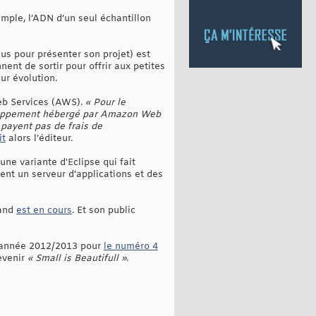
emple, l’ADN d’un seul échantillon
us pour présenter son projet) est
nt de sortir pour offrir aux petites
eur évolution.
eb Services (AWS).
« Pour le
veloppement hébergé par Amazon Web
 payent pas de frais de
it
alors l’éditeur.
ne variante d'Eclipse qui fait
nt un serveur d’applications et des
mand
est en cours
. Et son public
te année 2012/2013 pour
le numéro 4
evenir
« Small is Beautifull »
.