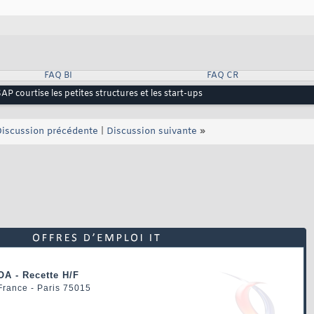
FAQ BI
FAQ CR
AP courtise les petites structures et les start-ups
iscussion précédente
|
Discussion suivante
»
OA - Recette H/F
 France - Paris 75015