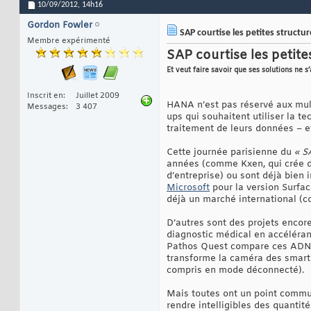
10/09/2012,
14h16
Gordon Fowler
SAP courtise les petites structur
Membre expérimenté
SAP courtise les petites
Et veut faire savoir que ses solutions ne 
Inscrit en
Juillet 2009
HANA n’est pas réservé aux multi
Messages
3 407
ups qui souhaitent utiliser la 
traitement de leurs données – e
Cette journée parisienne du
« S
années (comme Kxen, qui crée d
d’entreprise) ou sont déjà bien 
Microsoft
pour la version Surface
déjà un marché international (co
D’autres sont des projets encor
diagnostic médical en accéléran
Pathos Quest compare ces ADNs a
transforme la caméra des smar
compris en mode déconnecté).
Mais toutes ont un point commun 
rendre intelligibles des quantit