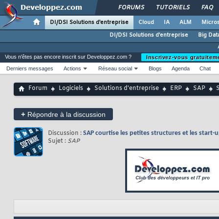
FORUMS
TUTORIELS
FAQ
DI/DSI Solutions d'entreprise
Cloud
IA
ALM
Micros
DI/DSI Solutions d'entreprise
Big Dat
Vous n'êtes pas encore inscrit sur Developpez.com ?
Inscrivez-vous gratuitem
Derniers messages
Actions
Réseau social
Blogs
Agenda
Chat
Forum
Logiciels
Solutions d'entreprise
ERP
SAP
S
+
Répondre à la discussion
Discussion :
SAP courtise les petites structures et les start-
Sujet :
SAP