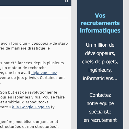
#1
savoir lors d’un
« concours »
de start-
rer de manière drastique le
es ont été lancées depuis plusieurs
, un moteur de recherche
ve, que l’on avait
déjà vue chez
a vente de jets privés). Certaines ont
.
Son but est de révolutionner le
r en isoler les virus. Pou se faire
e et ambitieux, MoodStocks
ente »
à la Google Goggles
(y
générer, modéliser, organiser et
structurées et non structurées).