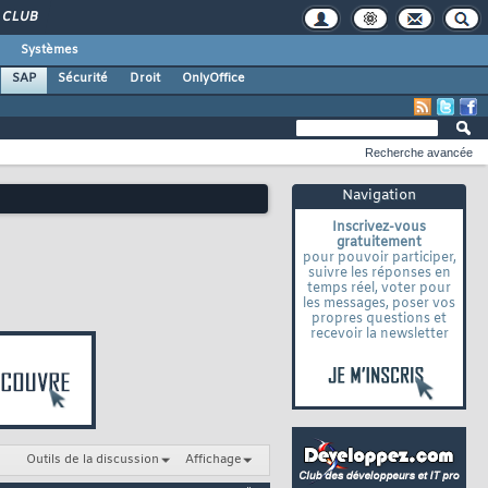
CLUB
Systèmes
SAP
Sécurité
Droit
OnlyOffice
Recherche avancée
Navigation
Inscrivez-vous
gratuitement
pour pouvoir participer,
suivre les réponses en
temps réel, voter pour
les messages, poser vos
propres questions et
recevoir la newsletter
Outils de la discussion
Affichage