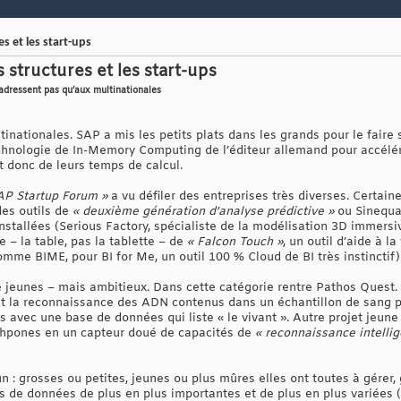
es et les start-ups
 structures et les start-ups
s’adressent pas qu’aux multinationales
nationales. SAP a mis les petits plats dans les grands pour le faire 
technologie de In-Memory Computing de l’éditeur allemand pour accélé
t donc de leurs temps de calcul.
AP Startup Forum »
a vu défiler des entreprises très diverses. Certain
es outils de
« deuxième génération d’analyse prédictive »
ou Sinequa
installées (Serious Factory, spécialiste de la modélisation 3D immersi
 – la table, pas la tablette – de
« Falcon Touch »
, un outil d’aide à l
mme BIME, pour BI for Me, un outil 100 % Cloud de BI très instinctif)
e jeunes – mais ambitieux. Dans cette catégorie rentre Pathos Quest. 
t la reconnaissance des ADN contenus dans un échantillon de sang pou
vec une base de données qui liste « le vivant ». Autre projet jeun
thpones en un capteur doué de capacités de
« reconnaissance intellig
: grosses ou petites, jeunes ou plus mûres elles ont toutes à gérer, 
és de données de plus en plus importantes et de plus en plus variées (