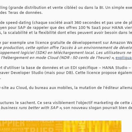
ing (grande distribution et vente ciblée) ou dans la BI. Un simple ex
 des Teras de données.
de speed-dating (chaque société avait 360 secondes et pas une de pl
oyen pour SAP de rappeler que des offres 100 % SaaS pour HANA vienne
, la scalabilité et la flexibilité dont elles peuvent avoir besoin dans l
ose par exemple une licence gratuite de développement sur Amazon W
e production, cette option offre l’accès à un environnement de dé
loppement logiciel (SDK) en téléchargement local. Les utilisateurs ne
’hébergement en mode Cloud (NDR : 50 cents de l’heure) »
,
expliqua
 d’utiliser la base de données et un EDI spécifique – HANA Studio – u
aver Developer Studio (mais pour DB). Cette licence propose égaleme
.
r-site au Cloud, du bureau aux mobiles, la mutation de l’éditeur alle
tructures le sachent. Ce sera visiblement l’objectif marketing de cet
 business runs better with SAP »
, son nouveau slogan pourrait bien d