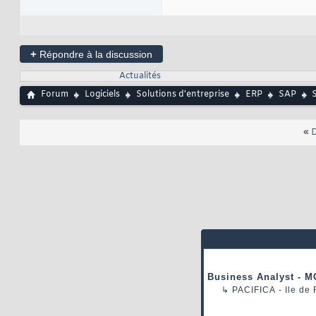
+
Répondre à la discussion
Actualités
Forum
Logiciels
Solutions d'entreprise
ERP
SAP
S
«
D
Business Analyst - M
↳
PACIFICA
- Ile de