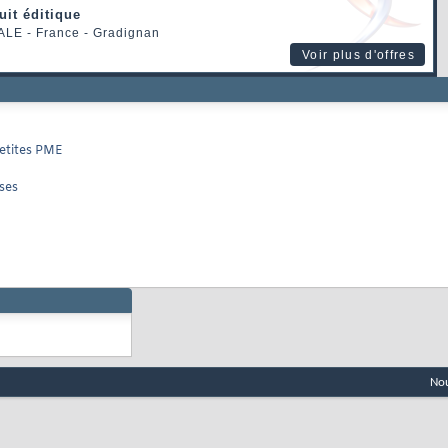
uit éditique
ALE
- France - Gradignan
Voir plus d'offres
petites PME
ises
Nou