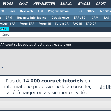
BLOGS
CHAT
NEWSLETTER
EMPLOI
ÉTUDES
DROIT
oft
Java
Dév. Web
EDI
Programmation
SGBD
Office
Mobiles
a
BPM
Business Intelligence
Data Science
ERP / PGI
CRM
SAS
Accueil SAP
Forum ERP
Forum BI
Forum CR
FAQ BI
FAQ CR
ent !
Règles
AP courtise les petites structures et les start-ups
ups