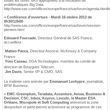
toutes les offres SAS appropriées à la résolution de
problématiques Big Data.
http://www.sas.com/offices/europe/france/sasforum/agenda.html
» Conférence d'ouverture - Mardi 16 otobre 2012 de
9h30/12h00
http://www.sas.com/offices/europe/france/sasforum/session-
pleniere.html
Edouard Fourcade
, Directeur Général de SAS France,
accueillera :

Matteo Pacca
, Directeur Associé, McKinsey & Company
France

Yves Caseau
, DGA Technologies, membre du comité de
direction de Bouygues Telecom.

Jim Davis
, Senior VP & CMO, SAS
La matinée sera animée par
Emmanuel Lechypre
, journaliste,
BFM Business.
» EMC-Greenplum, Teradata, Accenture, Avisia, Business &
Decision, CSC, Inbox, Keyrus, Lincoln, le Master ESA
Orléans, Micropole et Soft Computing
animeront la zone
dexposition et participeront activement au programme de ces