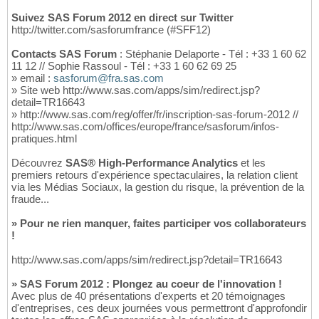
Suivez SAS Forum 2012 en direct sur Twitter
http://twitter.com/sasforumfrance (#SFF12)
Contacts SAS Forum
: Stéphanie Delaporte - Tél : +33 1 60 62
11 12 // Sophie Rassoul - Tél : +33 1 60 62 69 25
» email :
sasforum@fra.sas.com
» Site web http://www.sas.com/apps/sim/redirect.jsp?
detail=TR16643
» http://www.sas.com/reg/offer/fr/inscription-sas-forum-2012 //
http://www.sas.com/offices/europe/france/sasforum/infos-
pratiques.html
Découvrez
SAS® High-Performance Analytics
et les
premiers retours d'expérience spectaculaires, la relation client
via les Médias Sociaux, la gestion du risque, la prévention de la
fraude...
» Pour ne rien manquer, faites participer vos collaborateurs
!
http://www.sas.com/apps/sim/redirect.jsp?detail=TR16643
» SAS Forum 2012 : Plongez au coeur de l'innovation !
Avec plus de 40 présentations d'experts et 20 témoignages
d'entreprises, ces deux journées vous permettront d'approfondir