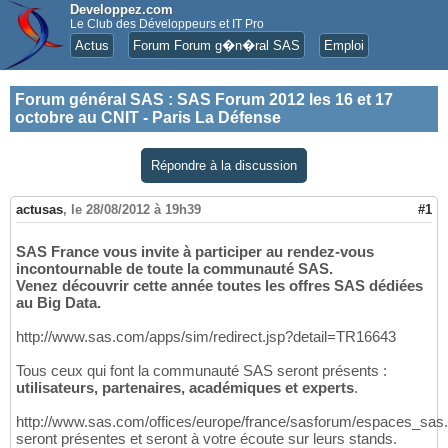
Developpez.com
Le Club des Développeurs et IT Pro
Actus
Forum Forum g�n�ral SAS
Emploi
Forum général SAS
:
SAS Forum 2012 les 16 et 17
octobre au CNIT - Paris La Défense
Répondre à la discussion
actusas
,
le 28/08/2012 à 19h39
#1
SAS France vous invite à participer au rendez-vous
incontournable de toute la communauté SAS.
Venez découvrir cette année toutes les offres SAS dédiées
au Big Data.
http://www.sas.com/apps/sim/redirect.jsp?detail=TR16643
Tous ceux qui font la communauté SAS seront présents :
utilisateurs, partenaires, académiques et experts
.
http://www.sas.com/offices/europe/france/sasforum/espaces_sas
seront présentes et seront à votre écoute sur leurs stands.