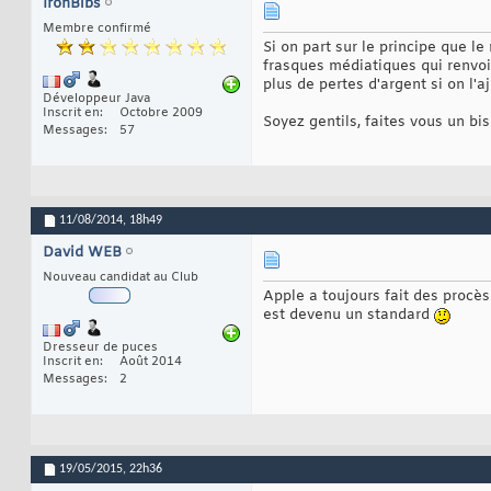
IronBibs
Membre confirmé
Si on part sur le principe que l
frasques médiatiques qui renvo
plus de pertes d'argent si on l'a
Développeur Java
Inscrit en
Octobre 2009
Soyez gentils, faites vous un bis
Messages
57
11/08/2014,
18h49
David WEB
Nouveau candidat au Club
Apple a toujours fait des procès
est devenu un standard
Dresseur de puces
Inscrit en
Août 2014
Messages
2
19/05/2015,
22h36