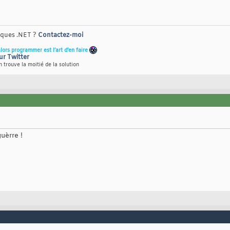
riques .NET ?
Contactez-moi
alors programmer est l’art d’en faire
ur Twitter
 trouve la moitié de la solution
uèrre !