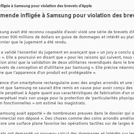
nfligée à Samsung pour violation des brevets d'Apple
'amende infligée à Samsung pour violation des bre
sung avait été reconnu coupable d’avoir violé une série de brevets d
verser 930 millions de dollars en guise de dommages et intérêt au plai
dernier que le jugement a été rendu.
a validé l’essentiel du jugement en avançant que « un jury a conclu 
e ». Elle a poursuivi en disant que « pour les raisons qui suivent, nous 
ion ainsi que la validation de deux utilitaires revendiqués dans le b
evets de conception et d’utilitaire par Samsung ». Elle précise néan
rme que l’apparence d’un produit est protégeable ».
ence d’un smartphone rectangulaire avec des angles arrondis et une s
nt que Samsung ne saurait être remis en cause pour avoir conçu des 
e perpétuel à Apple quant aux caractéristiques de fabrication d’un s
rpétuel mais son usage pour la protection de 'particularités physique
on fonctionnelles » ont estimé les magistrats.
s, Samsung avait apporté « de nombreuses preuves dans le dossier qui 
mercial non déposé ». Des choses comme des coins arrondis améliore
core une surface plane favorise les opérations tactiles sur de larges é
rats ont demandé un nouveau calcul des dommages et intérêts sur les