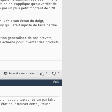
cision ne s’applique qu’au verdict de
e par un plus petit montant de 120
eux fois son écran du doigt,
 qu’il était injuste de faire perdre
tion généralisée de nos brevets,
ail acharné pour inventer des produits
Répondre avec citation
1
0
#167
se un double tap sur écran par faire
n état pour trouver cette juteuse