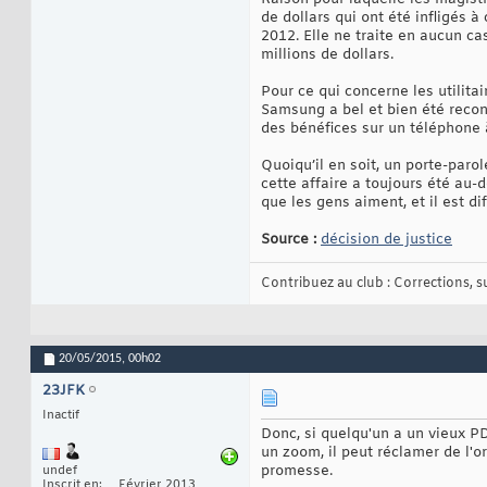
de dollars qui ont été infligés à
2012. Elle ne traite en aucun c
millions de dollars.
Pour ce qui concerne les utilita
Samsung a bel et bien été reconn
des bénéfices sur un téléphone 
Quoiqu’il en soit, un porte-par
cette affaire a toujours été au-
que les gens aiment, et il est dif
Source :
décision de justice
Contribuez au club : Corrections, sug
20/05/2015,
00h02
23JFK
Inactif
Donc, si quelqu'un a un vieux PD
un zoom, il peut réclamer de l'o
promesse.
undef
Inscrit en
Février 2013