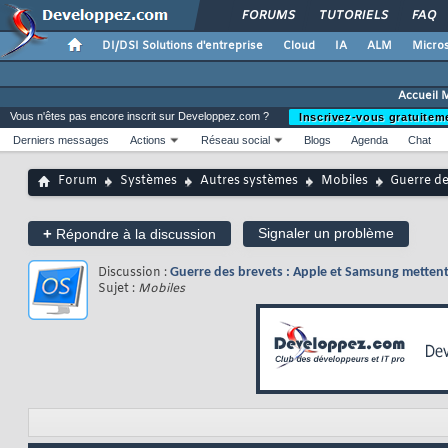
FORUMS
TUTORIELS
FAQ
DI/DSI Solutions d'entreprise
Cloud
IA
ALM
Micros
Accueil 
Vous n'êtes pas encore inscrit sur Developpez.com ?
Inscrivez-vous gratuitem
Derniers messages
Actions
Réseau social
Blogs
Agenda
Chat
Forum
Systèmes
Autres systèmes
Mobiles
Guerre de
+
Signaler un problème
Répondre à la discussion
Discussion :
Guerre des brevets : Apple et Samsung mettent 
Sujet :
Mobiles