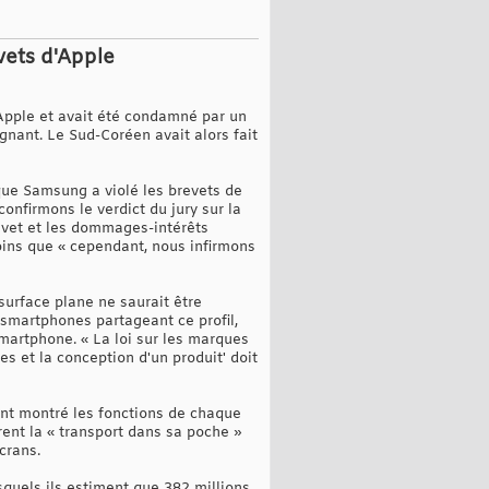
vets d'Apple
’Apple et avait été condamné par un
gnant. Le Sud-Coréen avait alors fait
que Samsung a violé les brevets de
confirmons le verdict du jury sur la
revet et les dommages-intérêts
moins que « cependant, nous infirmons
urface plane ne saurait être
smartphones partageant ce profil,
martphone. « La loi sur les marques
s et la conception d'un produit' doit
ont montré les fonctions de chaque
nt la « transport dans sa poche »
crans.
quels ils estiment que 382 millions