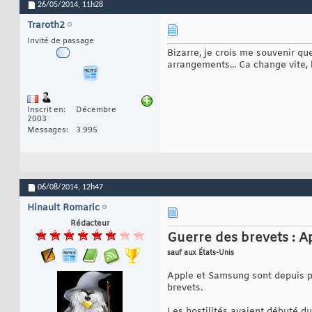
26/05/2014,
11h28
Traroth2
Invité de passage
Bizarre, je crois me souvenir que
arrangements... Ca change vite, 
Inscrit en
Décembre
2003
Messages
3 995
06/08/2014,
12h47
Hinault Romaric
Rédacteur
Guerre des brevets : A
sauf aux États-Unis
Apple et Samsung sont depuis pl
brevets.
Les hostilités avaient débuté d