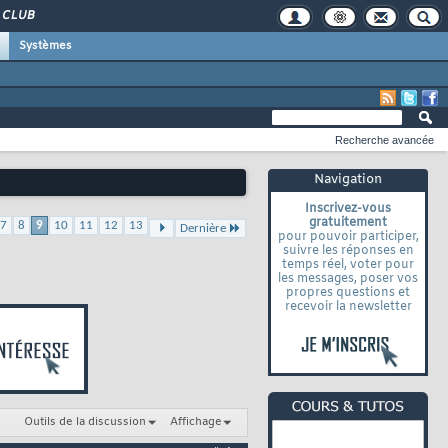
CLUB
Systèmes
Recherche avancée
Navigation
Inscrivez-vous
gratuitement
7
8
9
10
11
12
13
Dernière
pour pouvoir participer,
suivre les réponses en
temps réel, voter pour
les messages, poser vos
propres questions et
recevoir la newsletter
Outils de la discussion
Affichage