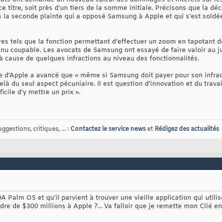
 ce titre, soit près d’un tiers de la somme initiale. Précisons que la dé
as la seconde plainte qui a opposé Samsung à Apple et qui s’est soldé
ires tels que la fonction permettant d’effectuer un zoom en tapotant d
u coupable. Les avocats de Samsung ont essayé de faire valoir au jury
à cause de quelques infractions au niveau des fonctionnalités.
ole d’Apple a avancé que « même si Samsung doit payer pour son infrac
delà du seul aspect pécuniaire. Il est question d’innovation et du trav
ficile d’y mettre un prix ».
gestions, critiques, ... :
Contactez le service news
et
Rédigez des actualités
A Palm OS et qu'il parvient à trouver une vieille application qui utili
rdre de $300 millions à Apple ?... Va falloir que je remette mon Clié e