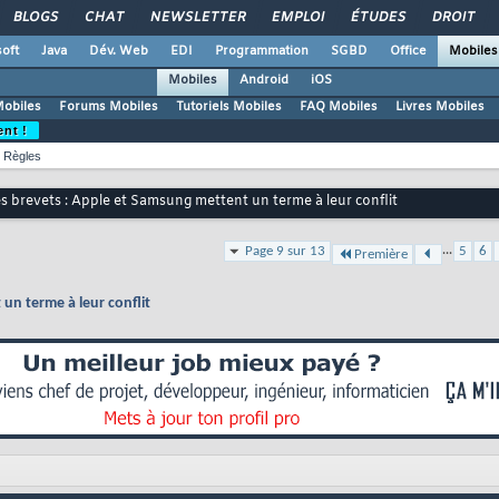
BLOGS
CHAT
NEWSLETTER
EMPLOI
ÉTUDES
DROIT
oft
Java
Dév. Web
EDI
Programmation
SGBD
Office
Mobiles
Mobiles
Android
iOS
Mobiles
Forums Mobiles
Tutoriels Mobiles
FAQ Mobiles
Livres Mobiles
ent !
Règles
s brevets : Apple et Samsung mettent un terme à leur conflit
...
Page 9 sur 13
5
6
Première
un terme à leur conflit