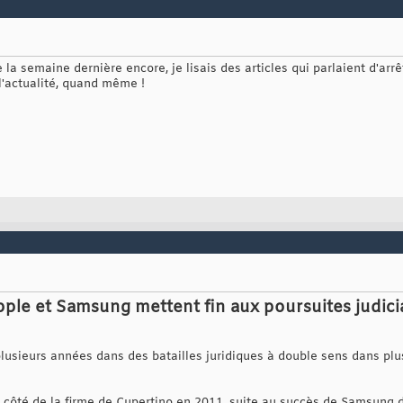
 la semaine dernière encore, je lisais des articles qui parlaient d'arrê
l'actualité, quand même !
pple et Samsung mettent fin aux poursuites judici
usieurs années dans des batailles juridiques à double sens dans plus
u côté de la firme de Cupertino en 2011, suite au succès de Samsung