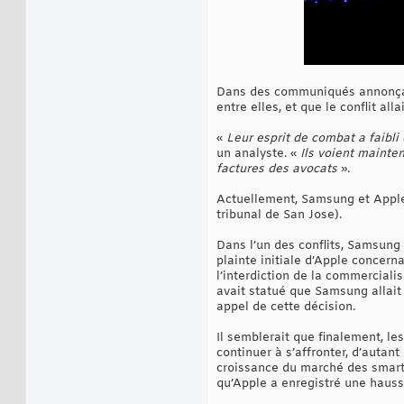
Dans des communiqués annonçant 
entre elles, et que le conflit a
«
Leur esprit de combat a faibli 
un analyste. «
Ils voient mainten
factures des avocats
».
Actuellement, Samsung et Apple s
tribunal de San Jose).
Dans l’un des conflits, Samsung 
plainte initiale d’Apple concer
l’interdiction de la commercial
avait statué que Samsung allait
appel de cette décision.
Il semblerait que finalement, le
continuer à s’affronter, d’autan
croissance du marché des smart
qu’Apple a enregistré une haus