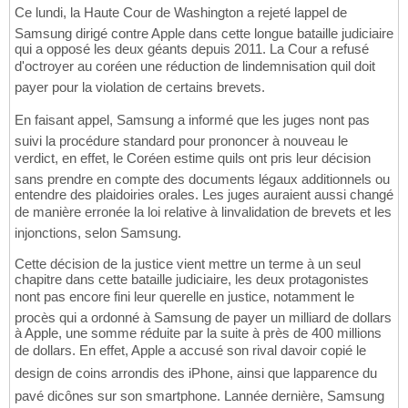
Ce lundi, la Haute Cour de Washington a rejeté lappel de
Samsung dirigé contre Apple dans cette longue bataille judiciaire
qui a opposé les deux géants depuis 2011. La Cour a refusé
d'octroyer au coréen une réduction de lindemnisation quil doit
payer pour la violation de certains brevets.
En faisant appel, Samsung a informé que les juges nont pas
suivi la procédure standard pour prononcer à nouveau le
verdict, en effet, le Coréen estime quils ont pris leur décision
sans prendre en compte des documents légaux additionnels ou
entendre des plaidoiries orales. Les juges auraient aussi changé
de manière erronée la loi relative à linvalidation de brevets et les
injonctions, selon Samsung.
Cette décision de la justice vient mettre un terme à un seul
chapitre dans cette bataille judiciaire, les deux protagonistes
nont pas encore fini leur querelle en justice, notamment le
procès qui a ordonné à Samsung de payer un milliard de dollars
à Apple, une somme réduite par la suite à près de 400 millions
de dollars. En effet, Apple a accusé son rival davoir copié le
design de coins arrondis des iPhone, ainsi que lapparence du
pavé dicônes sur son smartphone. Lannée dernière, Samsung