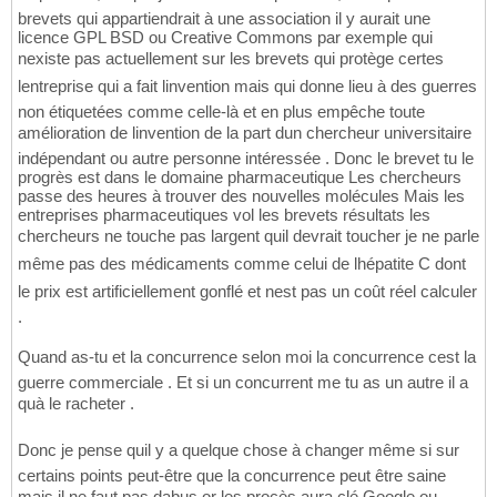
brevets qui appartiendrait à une association il y aurait une
licence GPL BSD ou Creative Commons par exemple qui
nexiste pas actuellement sur les brevets qui protège certes
lentreprise qui a fait linvention mais qui donne lieu à des guerres
non étiquetées comme celle-là et en plus empêche toute
amélioration de linvention de la part dun chercheur universitaire
indépendant ou autre personne intéressée . Donc le brevet tu le
progrès est dans le domaine pharmaceutique Les chercheurs
passe des heures à trouver des nouvelles molécules Mais les
entreprises pharmaceutiques vol les brevets résultats les
chercheurs ne touche pas largent quil devrait toucher je ne parle
même pas des médicaments comme celui de lhépatite C dont
le prix est artificiellement gonflé et nest pas un coût réel calculer
.
Quand as-tu et la concurrence selon moi la concurrence cest la
guerre commerciale . Et si un concurrent me tu as un autre il a
quà le racheter .
Donc je pense quil y a quelque chose à changer même si sur
certains points peut-être que la concurrence peut être saine
mais il ne faut pas dabus or les procès aura clé Google ou