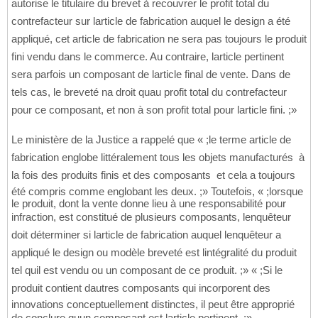
autorise le titulaire du brevet à recouvrer le profit total du
contrefacteur sur larticle de fabrication auquel le design a été
appliqué, cet article de fabrication ne sera pas toujours le produit
fini vendu dans le commerce. Au contraire, larticle pertinent
sera parfois un composant de larticle final de vente. Dans de
tels cas, le breveté na droit quau profit total du contrefacteur
pour ce composant, et non à son profit total pour larticle fini. ;»
Le ministère de la Justice a rappelé que « ;le terme article de
fabrication englobe littéralement tous les objets manufacturés  à
la fois des produits finis et des composants  et cela a toujours
été compris comme englobant les deux. ;» Toutefois, « ;lorsque
le produit, dont la vente donne lieu à une responsabilité pour
infraction, est constitué de plusieurs composants, lenquêteur
doit déterminer si larticle de fabrication auquel lenquêteur a
appliqué le design ou modèle breveté est lintégralité du produit
tel quil est vendu ou un composant de ce produit. ;» « ;Si le
produit contient dautres composants qui incorporent des
innovations conceptuellement distinctes, il peut être approprié
de conclure quun composant est larticle pertinent. ;»