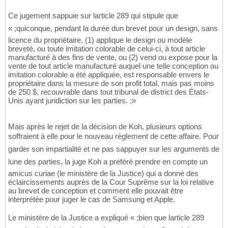
Ce jugement sappuie sur larticle 289 qui stipule que
« ;quiconque, pendant la durée dun brevet pour un design, sans
licence du propriétaire, (1) applique le design ou modèle
breveté, ou toute imitation colorable de celui-ci, à tout article
manufacturé à des fins de vente, ou (2) vend ou expose pour la
vente de tout article manufacturé auquel une telle conception ou
imitation colorable a été appliquée, est responsable envers le
propriétaire dans la mesure de son profit total, mais pas moins
de 250 $, recouvrable dans tout tribunal de district des États-
Unis ayant juridiction sur les parties. ;»
Mais après le rejet de la décision de Koh, plusieurs options
soffraient à elle pour le nouveau règlement de cette affaire. Pour
garder son impartialité et ne pas sappuyer sur les arguments de
lune des parties, la juge Koh a préféré prendre en compte un
amicus curiae (le ministère de la Justice) qui a donné des
éclaircissements auprès de la Cour Suprême sur la loi relative
au brevet de conception et comment elle pouvait être
interprétée pour juger le cas de Samsung et Apple.
Le ministère de la Justice a expliqué « ;bien que larticle 289