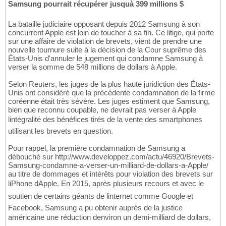
Samsung pourrait récupérer jusquà 399 millions $
La bataille judiciaire opposant depuis 2012 Samsung à son
concurrent Apple est loin de toucher à sa fin. Ce litige, qui porte
sur une affaire de violation de brevets, vient de prendre une
nouvelle tournure suite à la décision de la Cour suprême des
États-Unis d'annuler le jugement qui condamne Samsung à
verser la somme de 548 millions de dollars à Apple.
Selon Reuters, les juges de la plus haute juridiction des États-
Unis ont considéré que la précédente condamnation de la firme
coréenne était très sévère. Les juges estiment que Samsung,
bien que reconnu coupable, ne devrait pas verser à Apple
lintégralité des bénéfices tirés de la vente des smartphones
utilisant les brevets en question.
Pour rappel, la première condamnation de Samsung a
débouché sur http://www.developpez.com/actu/46920/Brevets-
Samsung-condamne-a-verser-un-milliard-de-dollars-a-Apple/
au titre de dommages et intérêts pour violation des brevets sur
liPhone dApple. En 2015, après plusieurs recours et avec le
soutien de certains géants de linternet comme Google et
Facebook, Samsung a pu obtenir auprès de la justice
américaine une réduction denviron un demi-milliard de dollars,