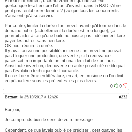
Et tout simplement, crois-tu vraiment qu'une société
quelconque ferait encore l'effort d'investir dans la R&D s'il ne
peut pas rentabiliser derrière ? (vu que tous les concurrents
n'auraient qu'à se servir).
Par contre, limiter la durée d'un brevet avant qu'il tombe dans le
domaine public (actuellement la durée est trop longue), ça
pourrait aider à ce qu'une boite ne puisse pas indéfiniment faire
payer les autres sans rien faire.
OK pour réduire la durée.
Il y avait aussi une possibilité ancienne : un brevet ne pouvait
pas bloquer une production, une vente ; si la redevance
paraissait trop importante un tribunal décidait de son taux.
Ainsi toute invention, découverte ou autre possibilité ne bloquait
pas l'évolution technique de l'humanité.
Il en est de même en littérature, en art, en musique où l'on finit
en pétaudière sous les prétextes les plus divers.
0
0
Battant
,
le 25/10/2017 à 12h26
#232
Bonjour,
Je comprends bien le sens de votre message
Cependant, ce que javais oublié de préciser , cest quavec les