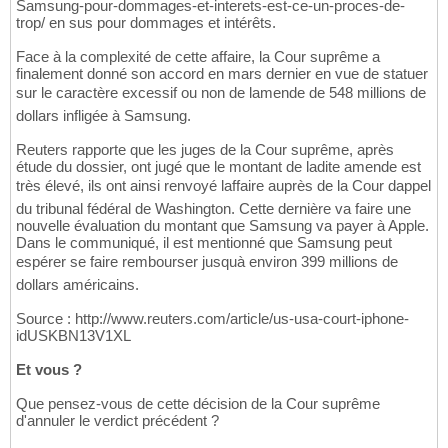
Samsung-pour-dommages-et-interets-est-ce-un-proces-de-
trop/ en sus pour dommages et intérêts.
Face à la complexité de cette affaire, la Cour suprême a
finalement donné son accord en mars dernier en vue de statuer
sur le caractère excessif ou non de lamende de 548 millions de
dollars infligée à Samsung.
Reuters rapporte que les juges de la Cour suprême, après
étude du dossier, ont jugé que le montant de ladite amende est
très élevé, ils ont ainsi renvoyé laffaire auprès de la Cour dappel
du tribunal fédéral de Washington. Cette dernière va faire une
nouvelle évaluation du montant que Samsung va payer à Apple.
Dans le communiqué, il est mentionné que Samsung peut
espérer se faire rembourser jusquà environ 399 millions de
dollars américains.
Source : http://www.reuters.com/article/us-usa-court-iphone-
idUSKBN13V1XL
Et vous ?
Que pensez-vous de cette décision de la Cour suprême
d'annuler le verdict précédent ?