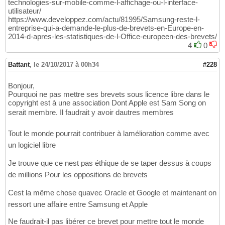
technologies-sur-mobile-comme-l-affichage-ou-l-interface-
utilisateur/
https://www.developpez.com/actu/81995/Samsung-reste-l-
entreprise-qui-a-demande-le-plus-de-brevets-en-Europe-en-
2014-d-apres-les-statistiques-de-l-Office-europeen-des-brevets/
4
0
Battant
,
le 24/10/2017 à 00h34
#228
Bonjour,
Pourquoi ne pas mettre ses brevets sous licence libre dans le
copyright est à une association Dont Apple est Sam Song on
serait membre. Il faudrait y avoir dautres membres
Tout le monde pourrait contribuer à lamélioration comme avec
un logiciel libre
Je trouve que ce nest pas éthique de se taper dessus à coups
de millions Pour les oppositions de brevets
Cest la même chose quavec Oracle et Google et maintenant on
ressort une affaire entre Samsung et Apple
Ne faudrait-il pas libérer ce brevet pour mettre tout le monde