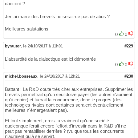
daccord ?
Jen ai marre des brevets ne serait-ce pas de abus ?
Meilleures salutations
0
0
byrautor
,
le 24/10/2017 à 11h01
#229
L'absurdité de la dialectique est ici démontrée
0
0
michel.bosseaux
,
le 24/10/2017 à 12h21
#230
Battant : La R&D coute très cher aux entreprises. Supprimer les
brevets permettrait qu'un seul doive payer (les autres n'auraient
qu'à copier) et tuerait la concurrence, donc le progrès (des
technologies rivales dont certaines seraient éventuellement
meilleures n'émergeraient pas).
Et tout simplement, crois-tu vraiment qu'une société
quelconque ferait encore l'effort d'investir dans la R&D s'il ne
peut pas rentabiliser derrière ? (vu que tous les concurrents
n'auraient qu'à se servir).