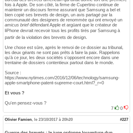
fois à Apple. De son côté, la firme de Cupertino continue de
maintenir un discours ferme assurant que Samsung a bel et
bien copié ses brevets de design, un avis partagé par la
communauté des designers de renommée qui ont envoyé un
amicus brief
défendant Apple et argüant que le créateur de
liPhone devrait recevoir tous les profits tirés par Samsung à
partir de la violation des brevets de design.
Une chose est sûre, après le renvoi de ce dossier au tribunal,
les deux géants ne sont pas prêts à faire la paix. Rappelons
qu'à ce jour, les deux sociétés s'opposent encore dans une
trentaine de dossiers contentieux partout dans le monde.
Source :
https://www.nytimes.com/2016/12/06/technology/samsung-
apple-smartphone-patent-supreme-court.html?_r=0
Et vous ?
Qu'en pensez-vous ?
7
0
Olivier Famien
,
le 23/10/2017 à 20h20
#227
Guerre des brevets : le juge ordonne louverture dun