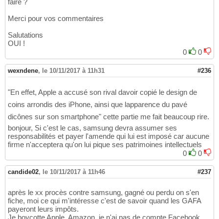
faire ?
Merci pour vos commentaires
Salutations
OUI !
0
0
wexndene
,
le 10/11/2017 à 11h31
#236
"En effet, Apple a accusé son rival davoir copié le design de
coins arrondis des iPhone, ainsi que lapparence du pavé
dicônes sur son smartphone" cette partie me fait beaucoup rire.
bonjour, Si c'est le cas, samsung devra assumer ses
responsabilités et payer l'amende qui lui est imposé car aucune
firme n'acceptera qu'on lui pique ses patrimoines intellectuels
0
0
candide02
,
le 10/11/2017 à 11h46
#237
après le xx procès contre samsung, gagné ou perdu on s'en
fiche, moi ce qui m'intéresse c'est de savoir quand les GAFA
payeront leurs impôts.
Je boycotte Apple, Amazon, je n'ai pas de compte Facebook,