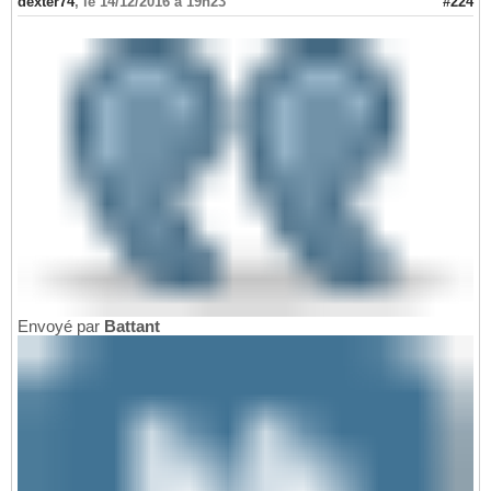
dexter74
,
le 14/12/2016 à 19h23
#224
Envoyé par
Battant