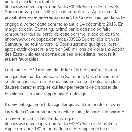
portant ainsi le montant de
http://www.developpez.com/actu/93564/Guerre-des-brevets-
Samsung-va-payer-548-millions-de-dollars-a-Apple-avec-la-
possibilite-de-se-faire-rembourser/. Le Coréen sest par la suite
engagé à verser cette somme avant le 14 décembre 2015. En
marge de cela, Samsung, animé par le désir de se faire
rembourser tout ou partie de cette somme, a décidé de faire
http://www.developpez.com/actu/93912/Guerre-des-brevets-
Samsung-se-tourne-vers-la-Cour-supreme-quelques-jours-
apres-avoir-consenti-a-verser-548-millions-de-dollars-a-Apple/
des États-Unis étant donné que ses précédents recours lui
étaient favorables.
Lamende de 548 millions de dollars était considérée comme
non justifiée par les avocats de Samsung. Ces derniers ont
soutenu que les smartphones incriminés sont dotés de plein
dautres caractéristiques qui leur permettent de disposer de
fonctionnalités sans rapport avec le design.
Il convient également de signaler quavant même de recevoir
lavis de la Cour suprême sur cette affaire, la firme à la pomme
a ouvert un autre dossier dans lequel
http://www.developpez.com/actu/94291/Guerre-de-brevets-
Apple-reclame-180-millions-de-dollars-supplementaires-a-