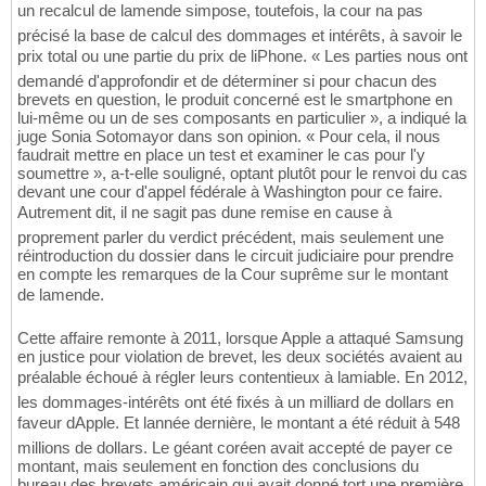
un recalcul de lamende simpose, toutefois, la cour na pas
précisé la base de calcul des dommages et intérêts, à savoir le
prix total ou une partie du prix de liPhone. « Les parties nous ont
demandé d'approfondir et de déterminer si pour chacun des
brevets en question, le produit concerné est le smartphone en
lui-même ou un de ses composants en particulier », a indiqué la
juge Sonia Sotomayor dans son opinion. « Pour cela, il nous
faudrait mettre en place un test et examiner le cas pour l'y
soumettre », a-t-elle souligné, optant plutôt pour le renvoi du cas
devant une cour d'appel fédérale à Washington pour ce faire.
Autrement dit, il ne sagit pas dune remise en cause à
proprement parler du verdict précédent, mais seulement une
réintroduction du dossier dans le circuit judiciaire pour prendre
en compte les remarques de la Cour suprême sur le montant
de lamende.
Cette affaire remonte à 2011, lorsque Apple a attaqué Samsung
en justice pour violation de brevet, les deux sociétés avaient au
préalable échoué à régler leurs contentieux à lamiable. En 2012,
les dommages-intérêts ont été fixés à un milliard de dollars en
faveur dApple. Et lannée dernière, le montant a été réduit à 548
millions de dollars. Le géant coréen avait accepté de payer ce
montant, mais seulement en fonction des conclusions du
bureau des brevets américain qui avait donné tort une première