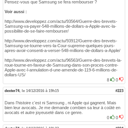
Pensez-vous que Samsung se fera rembourser ?
Voir aussi :
http://www.developpez.com/actu/93564/Guerre-des-brevets-
Samsung-va-payer-548-millions-de-dollars-a-Apple-avec-la-
possibilite-de-se-faire-rembourser/
http://www.developpez.com/actu/93912/Guerre-des-brevets-
Samsung-se-tourne-vers-la-Cour-supreme-quelques-jours-
apres-avoir-consenti-a-verser-548-millions-de-dollars-a-Apple/
http://www.developpez.com/actu/96563/Guerre-des-brevets-la-
roue-tourne-en-faveur-de-Samsung-dans-son-proces-contre-
Apple-avec-l-annulation-d-une-amende-de-119-6-millions-de-
dollars-US/
8
0
dexter74
,
le 14/12/2016 à 19h15
#223
Dans l'histoire c'est ni Samsung , ni Apple qui gagnent. Mais
bien leur avocats. Je me demande combien sa leur à coûté en
avocats et autre joyeuseté dans ce genre.
0
0