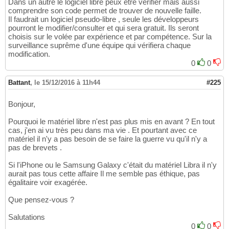
Dans un autre le logiciel libre peux être vérifier mais aussi
comprendre son code permet de trouver de nouvelle faille.
Il faudrait un logiciel pseudo-libre , seule les développeurs
pourront le modifier/consulter et qui sera gratuit. Ils seront
choisis sur le volée par expérience et par compétence. Sur la
surveillance suprême d'une équipe qui vérifiera chaque
modification.
0
0
Battant
,
le 15/12/2016 à 11h44
#225
Bonjour,
Pourquoi le matériel libre n'est pas plus mis en avant ? En tout
cas, j'en ai vu très peu dans ma vie . Et pourtant avec ce
matériel il n'y a pas besoin de se faire la guerre vu qu'il n'y a
pas de brevets .
Si l'iPhone ou le Samsung Galaxy c'était du matériel Libra il n'y
aurait pas tous cette affaire Il me semble pas éthique, pas
égalitaire voir exagérée.
Que pensez-vous ?
Salutations
0
0