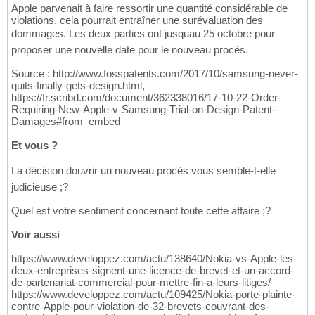
Apple parvenait à faire ressortir une quantité considérable de
violations, cela pourrait entraîner une surévaluation des
dommages. Les deux parties ont jusquau 25 octobre pour
proposer une nouvelle date pour le nouveau procès.
Source : http://www.fosspatents.com/2017/10/samsung-never-
quits-finally-gets-design.html,
https://fr.scribd.com/document/362338016/17-10-22-Order-
Requiring-New-Apple-v-Samsung-Trial-on-Design-Patent-
Damages#from_embed
Et vous ?
La décision douvrir un nouveau procès vous semble-t-elle
judicieuse ;?
Quel est votre sentiment concernant toute cette affaire ;?
Voir aussi
https://www.developpez.com/actu/138640/Nokia-vs-Apple-les-
deux-entreprises-signent-une-licence-de-brevet-et-un-accord-
de-partenariat-commercial-pour-mettre-fin-a-leurs-litiges/
https://www.developpez.com/actu/109425/Nokia-porte-plainte-
contre-Apple-pour-violation-de-32-brevets-couvrant-des-