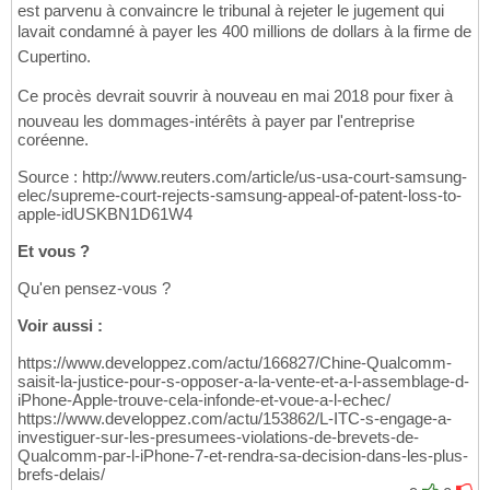
est parvenu à convaincre le tribunal à rejeter le jugement qui
lavait condamné à payer les 400 millions de dollars à la firme de
Cupertino.
Ce procès devrait souvrir à nouveau en mai 2018 pour fixer à
nouveau les dommages-intérêts à payer par l'entreprise
coréenne.
Source : http://www.reuters.com/article/us-usa-court-samsung-
elec/supreme-court-rejects-samsung-appeal-of-patent-loss-to-
apple-idUSKBN1D61W4
Et vous ?
Qu'en pensez-vous ?
Voir aussi :
https://www.developpez.com/actu/166827/Chine-Qualcomm-
saisit-la-justice-pour-s-opposer-a-la-vente-et-a-l-assemblage-d-
iPhone-Apple-trouve-cela-infonde-et-voue-a-l-echec/
https://www.developpez.com/actu/153862/L-ITC-s-engage-a-
investiguer-sur-les-presumees-violations-de-brevets-de-
Qualcomm-par-l-iPhone-7-et-rendra-sa-decision-dans-les-plus-
brefs-delais/