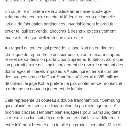
En outre, le ministère de la Justice américaine ajoute que
« ;lapproche contraire du circuit fédéral, en vertu de laquelle
larticle de fabrication pertinent est invariablement le produit
entier tel quil est vendu, aboutirait à des prix excessivement
excessifs et essentiellement arbitraires. ;»
Au regard de tout ce qui précède, la juge Koh na eu dautres
choix que de reprendre le dossier pour un autre examen après
le rejet de sa décision par la Cour Suprême. Toutefois, alors que
lon pourrait croire quil sagit simplement de revoir le montant des
dommages et intérêts imposés à Apple, qui en tenant compte
des suggestions de la Cour Suprême sélèverait à 399 millions
de dollars, le juge Koh a préféré ne pas confirmer ce montant et
a ordonné un nouveau jugement de laffaire.
Cela représente un couteau à double tranchant pour Samsung
qui a plaidé en faveur de linvalidation du premier jugement. A
priori les choses semblent bien engagées pour Samsung dans
la mesure où lon sait déjà que le procès doit faire la différence
entre lélément breveté et la totalité du produit incriminé. Mais si