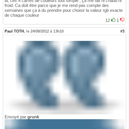
là, ces 4 carrés de couleurs tout simple , ça me fait ni chaud ni
froid. Ca doit être parce que je me rend pas compte des
semaines que ça à du prendre pour choisir la valeur rgb exacte
de chaque couleur
12
1
Paul TOTH
,
le 24/08/2012 à 13h10
#3
Envoyé par
grunk