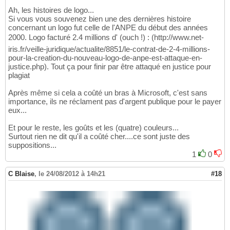
Ah, les histoires de logo...
Si vous vous souvenez bien une des dernières histoire
concernant un logo fut celle de l'ANPE du début des années
2000. Logo facturé 2.4 millions d' (ouch !) : (http://www.net-
iris.fr/veille-juridique/actualite/8851/le-contrat-de-2-4-millions-
pour-la-creation-du-nouveau-logo-de-anpe-est-attaque-en-
justice.php). Tout ça pour finir par être attaqué en justice pour
plagiat
Après même si cela a coûté un bras à Microsoft, c'est sans
importance, ils ne réclament pas d'argent publique pour le payer
eux...
Et pour le reste, les goûts et les (quatre) couleurs...
Surtout rien ne dit qu'il a coûté cher....ce sont juste des
suppositions...
1
0
C Blaise
,
le 24/08/2012 à 14h21
#18