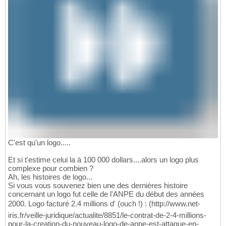
C'est qu'un logo.....
Et si t'estime celui la à 100 000 dollars....alors un logo plus
complexe pour combien ?
Ah, les histoires de logo...
Si vous vous souvenez bien une des dernières histoire
concernant un logo fut celle de l'ANPE du début des années
2000. Logo facturé 2.4 millions d' (ouch !) : (http://www.net-
iris.fr/veille-juridique/actualite/8851/le-contrat-de-2-4-millions-
pour-la-creation-du-nouveau-logo-de-anpe-est-attaque-en-