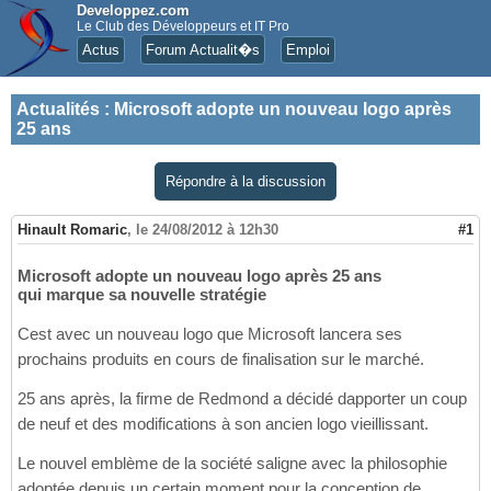
Developpez.com
Le Club des Développeurs et IT Pro
Actus
Forum Actualit�s
Emploi
Actualités
:
Microsoft adopte un nouveau logo après
25 ans
Répondre à la discussion
Hinault Romaric
,
le 24/08/2012 à 12h30
#1
Microsoft adopte un nouveau logo après 25 ans
qui marque sa nouvelle stratégie
Cest avec un nouveau logo que Microsoft lancera ses
prochains produits en cours de finalisation sur le marché.
25 ans après, la firme de Redmond a décidé dapporter un coup
de neuf et des modifications à son ancien logo vieillissant.
Le nouvel emblème de la société saligne avec la philosophie
adoptée depuis un certain moment pour la conception de