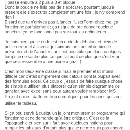
il passe ensuite à 2 puis à 3 et bloque
            ActiveSheet.Cells
(
Ligne, Colonn
32
            MsgBox 
"La tâche n'est pas ache
123
Donc la boucle ne finis pas de s'exécuter, pourtant jusqu'à
            ActiveCell.Offset
(
0
, 
-1
)
 = 
1
33
            Range
(
"ZZ"
 & i - 
1
)
.End
(
xlToLef
124
présent elle s'exécuter complètement une fois ; je n'y comprend
End
If
34
End
If
125
rien !
35
If
 ActiveCell.Interior.Color = 
255
126
Bisard que tu n'arrives pas à lancer l'UserForm chez moi ça
If
 Durée = 
0.5
Then
36
         Range
(
"zz"
 & i - 
1
)
.End
(
xlToLeft
)
.
127
fonctionne parfaitement ; ça risque de me donner quelque
            Range
(
"ZZ"
 & i - 
1
)
.End
(
xlToLef
37
            Range
(
ActiveCell, ActiveCell.En
128
soucis si ça ne fonctionne pas sur tout les ordinateurs
Dim
 rng 
As
 Range: 
Set
 rng = Sel
38
Set
 rng = Selection

129
With
 rng

39
With
 rng

130
Je sais bien que le code est un code de débutant et plein de
                .Interior.Color = showcolor

40
 .Interior.Color = showcolor

131
petite erreur et à l'avenir je suivrais ton conseil de bien le
                .Font.Color = showcolor

41
 .Font.Color = showcolor

132
présenter et de l'annoter car il est possible que dans quelques
End
With
42
End
With
133
temps je ne sache plus ce que j'ai écrit de plus que c'est vrai
Exit
Sub
43
            MsgBox 
"La tâche n'est pas ache
134
que cela ressemble à une usine à gaz : (
End
If
44
            Range
(
"ZZ"
 & i - 
1
)
.End
(
xlToLef
135
45
End
If
136
C'est mon deuxième classeur mais le premier était moins
If
 i = 
6
Or
 Durée <= 
2
Then
46
difficile car c'était simplement des calculs dont la plupart avec
137
            compteur = 
1
des formules excel. Ce coup ci j'essais de faire quelque chose
47
If
 ActiveCell.Interior.Color = 
255
138
de simple à utiliser, plus élaborer qu'un simple diagramme de
End
If
48
         Pont = MsgBox
(
"Jeudi Férié ! Voule
139
gant fait avec excel sans pour autant vouloir remplacer MS
49
If
 Pont = vbYes 
Then
140
Project qui est dailleurs trop compliquer pour les gens qui vont
If
 i > 
6
And
 Durée > 
2
And
 Me.Toggl
50
         Range
(
"zz"
 & i - 
1
)
.End
(
xlToLeft
)
.
141
            compteur = 
2
51
            Range
(
ActiveCell, ActiveCell.En
142
utiliser le tableau.
End
If
52
Set
 rng = Selection

143
53
With
 rng

144
Si ça peu servir à quelqu'un je joint mon premier programme qui
If
 Me.ToggleButton1 = 
True
And
 Duré
54
 .Interior.Color = showcolor

fonctionne et ne demande qu'à être critiquer. C'est de la
145
            compteur = 
1
Topographie et bien sur il faut avoir quelques notions pour
55
 .Font.Color = showcolor

146
remplir les tableaux d'autant plus que je ne me suis pas encore
End
If
56
End
With
147