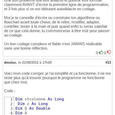
Une bon problème doit être analysé et pouvoir être formulé
clairement AVANT d'écrire la première ligne de programmation,
et 3 fois plus si on est débutant autodidacte en codage.
Moi je te conseille d'écrire ou construire ton algorithme ou
flowchart avant toute chose, de le relire, modifier, adapter,
contrôler, tester à la main et puis quand enfin tu seras satisfait
de ce que cela donne, tu commenceras à être mûr pour passer
au codage.
Un bon codage complexe et fiable n'est JAMAIS réalisable
sans une bonne réflection.
0
0
dmoluc
,
le 21/08/2012 à 17h28
#13
Voici mon code corriger, je l'ai simplifié et ça fonctionne, il ne me
reste plus qu'à trouver pourquoi le programme ne fonctionne
que chez moi.
Code :
Dim
 stcolonne 
As
Long
1
Dim
 z 
As
Long
2
Dim
 Q 
As
Double
3
Dim
4