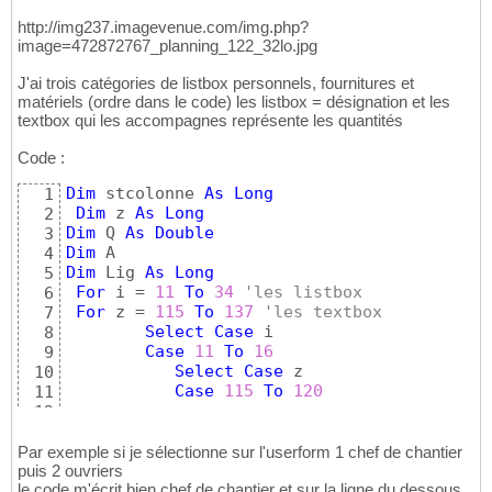
http://img237.imagevenue.com/img.php?
image=472872767_planning_122_32lo.jpg
J'ai trois catégories de listbox personnels, fournitures et
matériels (ordre dans le code) les listbox = désignation et les
textbox qui les accompagnes représente les quantités
Code :
Dim
 stcolonne 
As
Long
1
Dim
 z 
As
Long
2
Dim
 Q 
As
Double
3
Dim
4
Dim
 Lig 
As
Long
5
For
 i = 
11
To
34
'les listbox
6
For
 z = 
115
To
137
'les textbox
7
Select
Case
 i

8
Case
11
To
16
9
Select
Case
 z

10
Case
115
To
120
11
12
            A = 
Me
(
"ListBox"
 & i
)
.Text 
'val
13
14
Par exemple si je sélectionne sur l'userform 1 chef de chantier
            stcolonne = Colonne 
'je  stock 
puis 2 ouvriers
15
le code m'écrit bien chef de chantier et sur la ligne du dessous
16