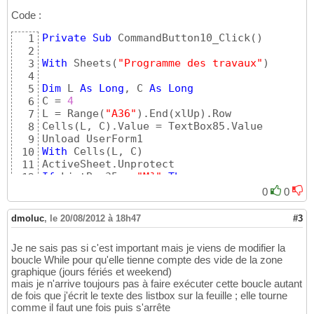
End
If
41
42
Code :
End
Select
43
          Le code est répété 
Private
Sub
 CommandButton10_Click
3
 fois pour le
(
)
44
1
Case
17
To
26
45
2
With
 Sheets
(
"Programme des travaux"
)
46
3
Select
Case
 z

47
4
Dim
 L 
As
Long
Case
, C 
121
As
To
Long
129
48
5
            A = 
C = 
4
Me
(
"ListBox"
 & i
)
.Text

49
6
            Colonne = stcolonne

L = Range
(
"A36"
)
.End
(
xlUp
)
.Row

50
7
Cells
(
L, C
)
.Value = TextBox85.Value

If
 Application.CountIf
(
Range
(
"A
51
8
                Ligne = Application.Match
(
A
52
9
               Q = 
With
 Cells
(
L, C
)
CDbl
(
Me.Controls
(
"TextBo
53
10
               Q = Q / TextBox113.Value

54
11
                compteur = 
If
 ListBox35 = 
"M²"
Then
0
55
12
                Lig = Range
.NumberFormat = 
"#,##0.00 "
(
"M²"
"A36"
""
)
.End
(
xlUp
56
13
0
0
End
If
While
 Cells
(
Lig, Colonne
)
 = 
57
14
Cells
If
 ListBox35 = 
(
Ligne, Colonne
"M³"
)
Then
.Value = Q

58
15
dmoluc
,
le 20/08/2012 à 18h47
#3
compteur = compteur + 
.NumberFormat = 
"#,##0.0 "
1
"M³"
""
59
16
Colonne = Colonne + 
End
If
2
60
17
Je ne sais pas si c'est important mais je viens de modifier la
Wend
If
 ListBox35 = 
"Forfait"
Then
61
18
boucle While pour qu'elle tienne compte des vide de la zone
.NumberFormat = 
ElseIf
"#,##0 "
 Application.CountIf
"F"
""
(
62
19
graphique (jours fériés et weekend)
                Range
End
If
(
"A128"
)
.End
(
xlUp
)
.Off
63
20
mais je n'arrive toujours pas à faire exécuter cette boucle autant
                Colonne = stcolonne

If
 ListBox35 = 
"ML"
Then
64
21
de fois que j'écrit le texte des listbox sur la feuille ; elle tourne
                Ligne = Range
.NumberFormat = 
"#,##0.0 "
"ML"
(
"A128"
""
)
.End
(
x
65
22
comme il faut une fois puis s'arrête