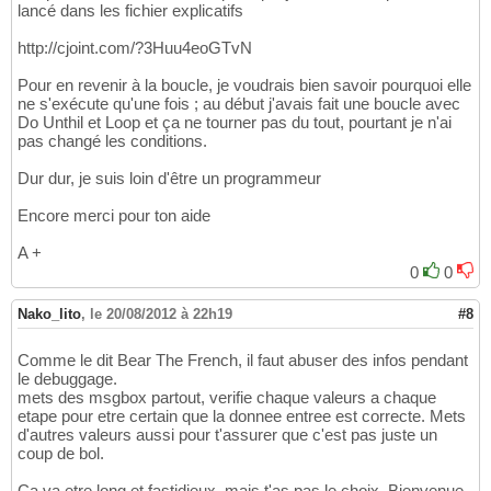
lancé dans les fichier explicatifs
57
            MsgBox 
"La tâche n'est pas ache
148
While
 compteur < J

58
            Range
(
"ZZ"
 & i - 
1
)
.End
(
xlToLef
149
http://cjoint.com/?3Huu4eoGTvN
            compteur = compteur + 
1
59
End
If
150
            F = Range
(
"ZZ"
 & i - 
1
)
.End
(
xlT
60
If
 Pont = vbNo 
Then
151
Pour en revenir à la boucle, je voudrais bien savoir pourquoi elle
            P = Range
(
"ZZ"
 & i - 
1
)
.End
(
xlT
61
         Range
(
"zz"
 & i - 
1
)
.End
(
xlToLeft
)
.
152
ne s'exécute qu'une fois ; au début j'avais fait une boucle avec
            Range
(
"ZZ"
 & i - 
1
)
.End
(
xlToLef
62
            Range
(
ActiveCell, ActiveCell.En
153
Do Unthil et Loop et ça ne tourner pas du tout, pourtant je n'ai
            W = WeekdayName
(
Weekday
(
F
)
)
63
Set
 rng = Selection

154
pas changé les conditions.
            K = WeekdayName
(
Weekday
(
F
)
)
64
With
 rng

155
65
 .Interior.Color = showcolor

156
Dur dur, je suis loin d'être un programmeur
If
 W = 
"samedi"
And
 compteur < 
66
 .Font.Color = showcolor

157
                Range
(
"zz"
 & i - 
1
)
.End
(
xlT
67
End
With
158
Encore merci pour ton aide
                Range
(
ActiveCell, ActiveCel
68
            MsgBox 
"La tâche n'est pas ache
159
Set
 rng = Selection

69
            Range
(
"ZZ"
 & i - 
1
)
.End
(
xlToLef
160
A +
With
 rng

70
End
If
161
0
0
                    .Interior.Color = showco
71
End
If
162
                    .Font.Color = showcolor

72
163
Nako_lito
,
le 20/08/2012 à 22h19
#8
End
With
73
        Range
(
"ZZ"
 & i - 
1
)
.End
(
xlToLeft
)
.O
164
                MsgBox 
"La tâche n'est pas 
74
If
 ActiveCell.Interior.Color = 
255
165
Comme le dit Bear The French, il faut abuser des infos pendant
If
 Range
(
"ZZ"
 & i - 
1
)
.End
(
75
         Pont = MsgBox
(
"Mardi Férié ! Voule
166
le debuggage.
                    Range
(
"ZZ"
 & i - 
1
)
.End
76
If
 Pont = vbYes 
Then
167
mets des msgbox partout, verifie chaque valeurs a chaque
End
If
77
         Range
(
"zz"
 & i - 
1
)
.End
(
xlToLeft
)
.
168
etape pour etre certain que la donnee entree est correcte. Mets
                Range
(
"ZZ"
 & i - 
1
)
.End
(
xlT
78
            Range
(
ActiveCell, ActiveCell.En
169
d'autres valeurs aussi pour t'assurer que c'est pas juste un
End
If
79
Set
 rng = Selection

170
coup de bol.
80
With
 rng

171
If
 W = 
"samedi"
And
 compteur = 
81
 .Interior.Color = showcolor

172
Ca va etre long et fastidieux, mais t'as pas le choix. Bienvenue