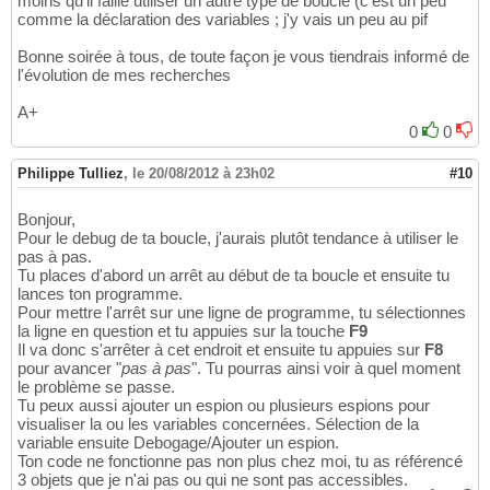
moins qu'il faille utiliser un autre type de boucle (c'est un peu
Wend
181
               Q = Q / TextBox113.Value

272
comme la déclaration des variables ; j'y vais un peu au pif
        Range
(
"zz"
 & i - 
1
)
.End
(
xlToLeft
)
.S
182
                compteur = 
0
273
        Range
(
ActiveCell, ActiveCell.End
(
xl
183
                Lig = Range
(
"A36"
)
.End
(
xlUp
274
Bonne soirée à tous, de toute façon je vous tiendrais informé de
Set
 rng = Selection

184
While
 Cells
(
Lig, Colonne
)
 = 
275
l'évolution de mes recherches
With
 rng

185
Cells
(
Ligne, Colonne
)
.Value = Q

276
            .Interior.Color = showcolor

186
compteur = compteur + 
1
277
A+
            .Font.Color = showcolor

187
Colonne = Colonne + 
2
278
0
0
End
With
188
Wend
279
End
If
189
End
If
280
Philippe Tulliez
,
le 20/08/2012 à 23h02
#10
Next
 i

190
End
Select
281
191
282
Bonjour,
192
Case
27
To
34
283
Pour le debug de ta boucle, j'aurais plutôt tendance à utiliser le
193
Select
Case
 z

284
pas à pas.
194
Case
130
To
137
285
Tu places d'abord un arrêt au début de ta boucle et ensuite tu
195
            A = 
Me
(
"ListBox"
 & i
)
.Text

286
lances ton programme.
Exit
Sub
196
            Colonne = stcolonne

287
Pour mettre l'arrêt sur une ligne de programme, tu sélectionnes
ETIQUETTE: Unload UserForm1

197
If
 Application.CountIf
(
Range
(
288
la ligne en question et tu appuies sur la touche
F9
ActiveSheet.Protect DrawingObjects:=
True
, C
198
                Ligne = Application.Match
(
A
289
Il va donc s'arrêter à cet endroit et ensuite tu appuies sur
F8
End
Sub
199
                Q = 
CDbl
(
Me.Controls
(
"TextB
290
pour avancer "
pas à pas
". Tu pourras ainsi voir à quel moment
                compteur = 
0
291
le problème se passe.
                Lig = Range
(
"A36"
)
.End
(
xlUp
292
Tu peux aussi ajouter un espion ou plusieurs espions pour
While
 Cells
(
Lig, Colonne
)
 =
293
visualiser la ou les variables concernées. Sélection de la
Cells
(
Ligne, Colonne
)
.Value = Q

294
variable ensuite Debogage/Ajouter un espion.
compteur = compteur + 
1
295
Ton code ne fonctionne pas non plus chez moi, tu as référencé
Colonne = Colonne + 
2
296
3 objets que je n'ai pas ou qui ne sont pas accessibles.