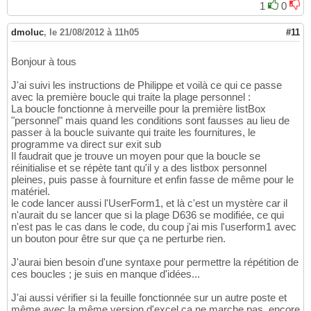
Wend
297
1
0
ElseIf
 Application.CountIf
(
298
                Range
(
"A83"
)
.End
(
xlUp
)
.Offs
299
dmoluc
,
le 21/08/2012 à 11h05
#11
                Colonne = stcolonne

300
               Ligne = Range
(
"A83"
)
.End
(
xlU
301
Bonjour à tous
               Q = 
CDbl
(
Me.Controls
(
"TextBo
302
               compteur = 
0
303
J'ai suivi les instructions de Philippe et voilà ce qui ce passe
                Lig = Range
(
"A36"
)
.End
(
xlUp
304
avec la première boucle qui traite la plage personnel :
While
 Cells
(
Lig, Colonne
)
 = 
305
La boucle fonctionne à merveille pour la première listBox
Cells
(
Ligne, Colonne
)
.Value = Q

306
"personnel" mais quand les conditions sont fausses au lieu de
compteur = compteur + 
1
307
passer à la boucle suivante qui traite les fournitures, le
Colonne = Colonne + 
2
308
programme va direct sur exit sub
Wend
309
Il faudrait que je trouve un moyen pour que la boucle se
End
If
310
réinitialise et se répète tant qu'il y a des listbox personnel
End
Select
pleines, puis passe à fourniture et enfin fasse de même pour le
311
matériel.
End
Select
312
le code lancer aussi l'UserForm1, et là c'est un mystère car il
Next
 z

313
n'aurait du se lancer que si la plage D636 se modifiée, ce qui
Next
 i

314
n'est pas le cas dans le code, du coup j'ai mis l'userform1 avec
315
un bouton pour être sur que ça ne perturbe rien.
316
317
J'aurai bien besoin d'une syntaxe pour permettre la répétition de
318
ces boucles ; je suis en manque d'idées...
End
With
319
Exit
Sub
320
J'ai aussi vérifier si la feuille fonctionnée sur un autre poste et
ETIQUETTE:

321
même avec la même version d'excel ça ne marche pas, encore