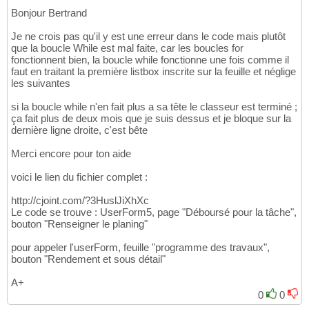
Colonne = Colonne + 
Dim
 Valeur 
As
Double
2
, Durée 
As
Double
91
48
Bonjour Bertrand
Wend
92
49
For
 i = 
6
To
36
ElseIf
 Application.CountIf
(
93
50
Je ne crois pas qu'il y est une erreur dans le code mais plutôt
                Range
 Durée = 
CDbl
(
TextBox113.Value
(
"A83"
)
.End
)
(
xlUp
)
.Offs
94
51
que la boucle While est mal faite, car les boucles for
                Colonne = stcolonne

 Sheets
(
"Feuil1"
)
.Range
(
"A17"
)
95
52
fonctionnent bien, la boucle while fonctionne une fois comme il
               Ligne = Range
If
 Range
(
"A"
 & i
)
 = 
""
And
 _

(
"A83"
)
.End
(
xlU
96
53
faut en traitant la première listbox inscrite sur la feuille et néglige
               Q = 
       Range
(
"A"
 & i - 
CDbl
(
1
Me.Controls
)
 <> 
""
Then
(
"TextBo
97
54
les suivantes
               compteur = 
    J = 
0
0
98
55
                Lig = Range
    J = 
(
Durée * 
2
)
(
"A36"
)
.End
(
xlUp
99
56
si la boucle while n'en fait plus a sa tête le classeur est terminé ;
    Ligne = 
5
While
 Cells
(
Lig, Colonne
)
 = 
100
57
ça fait plus de deux mois que je suis dessus et je bloque sur la
Cells
    Colonne = Application.Match
(
Ligne, Colonne
)
.Value = Q

(
Me.DTPicker
101
58
dernière ligne droite, c'est bête
compteur = compteur + 
If
 Me.ToggleButton3 = 
1
False
Then
102
59
Colonne = Colonne + 
    ActiveSheet.Cells
2
(
Ligne, Colonne
)
.Offse
103
60
Merci encore pour ton aide
Wend
End
If
104
61
End
If
voici le lien du fichier complet :
105
62
If
 Me.ToggleButton3 = 
End
Select
True
Then
106
63
http://cjoint.com/?3HuslJiXhXc
    ActiveSheet.Cells
End
Select
(
Ligne, Colonne
)
.Offse
107
64
Le code se trouve : UserForm5, page "Déboursé pour la tâche",
    ActiveCell.Offset
Next
 z

(
0
, 
-1
)
 = 
1
108
65
bouton "Renseigner le planing"
Next
End
 i
If
109
66
67
pour appeler l'userForm, feuille "programme des travaux",
If
 Durée = 
0.5
Then
68
bouton "Rendement et sous détail"
        Range
(
"ZZ"
 & i - 
1
)
.End
(
xlToLeft
)
69
Dim
 rng 
As
 Range: 
Set
 rng = Selection

70
A+
With
 rng

71
0
0
 .Interior.Color = showcolor

72