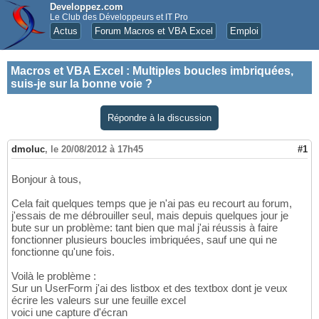
Developpez.com
Le Club des Développeurs et IT Pro
Actus
Forum Macros et VBA Excel
Emploi
Macros et VBA Excel
:
Multiples boucles imbriquées,
suis-je sur la bonne voie ?
Répondre à la discussion
dmoluc
,
le 20/08/2012 à 17h45
#1
Bonjour à tous,
Cela fait quelques temps que je n'ai pas eu recourt au forum,
j'essais de me débrouiller seul, mais depuis quelques jour je
bute sur un problème: tant bien que mal j'ai réussis à faire
fonctionner plusieurs boucles imbriquées, sauf une qui ne
fonctionne qu'une fois.
Voilà le problème :
Sur un UserForm j'ai des listbox et des textbox dont je veux
écrire les valeurs sur une feuille excel
voici une capture d'écran