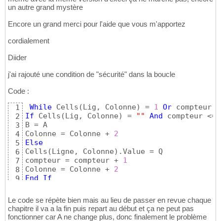
322
un autre grand mystère
End
Sub
323
Encore un grand merci pour l'aide que vous m'apportez
cordialement
Diider
j'ai rajouté une condition de "sécurité" dans la boucle
Code :
While
 Cells
(
Lig, Colonne
)
 = 
1
Or
 compteur <
1
If
 Cells
(
Lig, Colonne
)
 = 
""
And
 compteur <= 
2
B = A

3
Colonne = Colonne + 
2
4
Else
5
Cells
(
Ligne, Colonne
)
.Value = Q

6
compteur = compteur + 
1
7
Colonne = Colonne + 
2
8
End
If
9
Wend
10
Le code se répète bien mais au lieu de passer en revue chaque
chapitre il va a la fin puis repart au début et ça ne peut pas
fonctionner car A ne change plus, donc finalement le problème