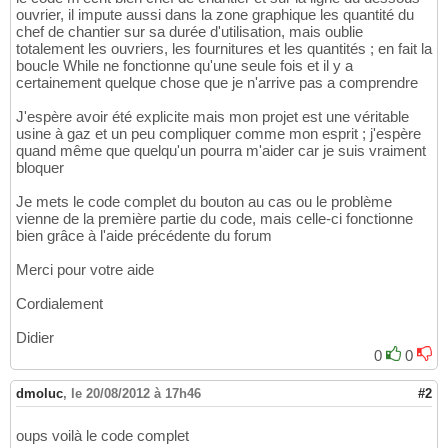
ouvrier, il impute aussi dans la zone graphique les quantité du
If
 Application.CountIf
(
Range
(
"A
17
chef de chantier sur sa durée d'utilisation, mais oublie
'si A est déjà écrit sur la feuille, je rec
18
totalement les ouvriers, les fournitures et les quantités ; en fait la
                Ligne = Application.Match
(
A
19
boucle While ne fonctionne qu'une seule fois et il y a
               Q = 
CDbl
(
Me.Controls
(
"TextBo
20
certainement quelque chose que je n'arrive pas a comprendre
                compteur = 
0
21
                Lig = Range
(
"A36"
)
.End
(
xlUp
22
J'espère avoir été explicite mais mon projet est une véritable
While
 Cells
(
Lig, Colonne
)
 = 
23
usine à gaz et un peu compliquer comme mon esprit ; j'espère
Cells
(
Ligne, Colonne
)
.Value = Q

24
quand même que quelqu'un pourra m'aider car je suis vraiment
compteur = compteur + 
1
25
bloquer
Colonne = Colonne + 
2
26
Wend
27
Je mets le code complet du bouton au cas ou le problème
Colonne = stcolonne

28
vienne de la première partie du code, mais celle-ci fonctionne
ElseIf
 Application.CountIf
(
29
bien grâce à l'aide précédente du forum
'c'est la même chose qu'en haut mais cette 
30
                Range
(
"A45"
)
.End
(
xlUp
)
.Offs
31
Merci pour votre aide
                Ligne = Range
(
"A45"
)
.End
(
xl
32
Cordialement
               Q = 
CDbl
(
Me.Controls
(
"TextBo
33
                compteur = 
0
34
Didier
                Lig = Range
(
"A36"
)
.End
(
xlUp
35
0
0
While
 Cells
(
Lig, Colonne
)
 = 
36
Cells
(
Ligne, Colonne
)
.Value = Q

37
compteur = compteur + 
1
dmoluc
38
,
le 20/08/2012 à 17h46
#2
Colonne = Colonne + 
2
39
Wend
40
oups voilà le code complet