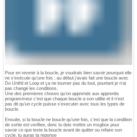
                Range
(
"zz"
 & i - 
1
)
.End
(
xlT
107
End
With
198
                Range
(
ActiveCell, ActiveCel
108
End
If
199
Set
 rng = Selection

109
Wend
200
With
 rng

110
    Range
(
"zz"
 & i - 
1
)
.End
(
xlToLeft
)
.Selec
201
                    .Interior.Color = showco
111
    Range
(
ActiveCell, ActiveCell.End
(
xlToLe
202
                    .Font.Color = showcolor

112
Set
 rng = Selection

203
End
With
113
With
 rng

204
                MsgBox 
"La tâche n'est pas 
114
 .Interior.Color = showcolor

205
                Range
(
"ZZ"
 & i - 
1
)
.End
(
xlT
115
 .Font.Color = showcolor

206
End
If
116
End
With
207
117
End
If
208
If
 ActiveCell.Interior.Color = 
118
Next
209
                Pont = MsgBox
(
"Jeudi Férié 
119
Dim
 stcolonne 
As
Long
210
Pour en revenir à la boucle, je voudrais bien savoir pourquoi elle
If
 Pont = vbYes 
Then
120
Dim
 z 
As
Long
211
ne s'exécute qu'une fois ; au début j'avais fait une boucle avec
                    Range
(
"zz"
 & i - 
1
)
.End
121
Dim
 Q 
As
Double
212
Do Unthil et Loop et ça ne tourner pas du tout, pourtant je n'ai
                    Range
(
ActiveCell, Activ
122
Dim
213
pas changé les conditions.
Set
 rng = Selection

123
Dim
 Lig 
As
Long
214
Une des premieres choses qu'on apprends aux apprentis
With
 rng

124
For
 i = 
11
To
34
programmeur c'est que chaque boucle a son utilite et il n'est
215
                        .Interior.Color = s
pas dit qu'un cycle puisse s'executer avec tous les types de
125
For
 z = 
115
To
137
216
boucle.
                        .Font.Color = showco
126
Select
Case
 i

217
End
With
127
Case
11
To
16
218
Ensuite, si la boucle ne boucle qu'une fois, c'est que la condition
                    MsgBox 
"La tâche n'est 
128
Select
Case
 z

219
de sortie est verifiee, donc tu dois mettre un msgbox pour
                    Range
(
"ZZ"
 & i - 
1
)
.End
129
Case
115
To
120
220
savoir ce que teste la boucle avant de quitter ou refaire son
End
If
130
221
cycle. tu auras ta reponse
If
 Pont = vbNo 
Then