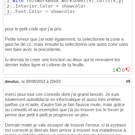
                    Range
(
"ZZ"
 & i - 
1
)
.End
with
 ThisWorkBook.WorkSheet
(
x
)
.Cells
(
x,y
)
156
1
247
End
If
.Interior.Color = showcolor

157
End
Select
2
248
If
 Pont = vbNo 
Then
.Font.Color = showcolor
158
3
249
                    Range
(
"zz"
 & i - 
1
)
.End
159
Case
17
To
26
250
                    Range
(
ActiveCell, Activ
160
251
Set
 rng = Selection

161
Select
Case
 z

252
pour le petit code que j'ai pris.
With
 rng

162
Case
121
To
129
253
                        .Interior.Color = s
163
            A = 
Me
(
"ListBox"
 & i
)
.Text

254
Petite erreur que j'ai noté également, tu selectionne la zone a
                        .Font.Color = showco
164
            Colonne = stcolonne

gauche de zz, mais ensuite tu selectionne une autre zone sans
255
End
With
rien faire avec la precedente.
165
If
 Application.CountIf
(
Range
(
"A
256
                    MsgBox 
"La tâche n'est 
166
                Ligne = Application.Match
(
A
257
tu devrais te creer une fonction ou deux qui te renvoient les
                    Range
(
"ZZ"
 & i - 
1
)
.End
167
               Q = 
CDbl
(
Me.Controls
(
"TextBo
258
dernier index ligne et collone de ta feuille.
End
If
168
               Q = Q / TextBox113.Value

259
1
0
End
If
169
                compteur = 
0
260
170
                Lig = Range
(
"A36"
)
.End
(
xlUp
261
If
 ActiveCell.Interior.Color = 
dmoluc
,
le 20/08/2012 à 22h53
#9
171
While
 Cells
(
Lig, Colonne
)
 = 
262
                Range
(
"zz"
 & i - 
1
)
.End
(
xlT
172
Cells
(
Ligne, Colonne
)
.Value = Q

263
                Range
(
ActiveCell, ActiveCel
173
compteur = compteur + 
1
264
merci pour tout ces conseils dont j'ai grand besoin. Je suis
Set
 rng = Selection

174
Colonne = Colonne + 
2
265
totalement autodidacte en informatique et aussi très entêter,
With
 rng

175
Wend
266
parfois ça m'aide, d'autre fois je fais fausse route, mais grâce
                    .Interior.Color = showco
176
ElseIf
 Application.CountIf
(
267
au conseils et au exemples que j'ai pu trouver sur le forum je
                    .Font.Color = showcolor

177
                Range
(
"A128"
)
.End
(
xlUp
)
.Off
pense que petit à petit je progresse un peu.
268
End
With
178
                Colonne = stcolonne

269
Demain matin je vais essayer de trouver l'erreur, si la syntaxe
End
If
179
                Ligne = Range
(
"A128"
)
.End
(
x
270
est correcte je devrais bien arriver à trouver ma maladresse à
            MsgBox 
"pour voir si compteur=(
180
               Q = 
CDbl
(
Me.Controls
(
"TextBo
271