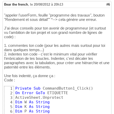
 .Font.Color = showcolor

73
Bear the french
,
le 20/08/2012 à 20h13
#6
End
With
74
Exit
Sub
75
"appeler l'userForm, feuille "programme des travaux", bouton
End
If
76
"Rendement et sous détail"" *--> cela génère une erreur.
77
     compteur = 
1
78
J'ai deux conseils pour ton avenir de programmeur (et surtout
79
vu l'ambition de ton projet et son grand nombre de lignes de
While
 compteur < J

80
code) :
        compteur = compteur + 
1
81
        F = Range
(
"ZZ"
 & i - 
1
)
.End
(
xlToLef
82
1. commentes ton code (pour les autres mais surtout pour toi
        P = Range
(
"ZZ"
 & i - 
1
)
.End
(
xlToLef
83
dans quelques temps...)
        Range
(
"ZZ"
 & i - 
1
)
.End
(
xlToLeft
)
.O
84
2. indentes ton code - c'est le minimum vital pour vérifier
        W = WeekdayName
(
Weekday
(
F
)
)
85
l'imbrication de tes boucles. Indenter, c'est décaler les
        K = WeekdayName
(
Weekday
(
F
)
)
86
paragraphes avec la tabulation, pour créer une hiérarchie et une
87
paternité entre les éléments.
If
 W = 
"samedi"
And
 compteur < J 
Th
88
            Range
(
"zz"
 & i - 
1
)
.End
(
xlToLef
89
Une fois indenté, ça donne ça :
            Range
(
ActiveCell, ActiveCell.En
90
Code :
91
Private
Sub
 CommandButton1_Click
(
)
1
Set
 rng = Selection

92
On
Error
GoTo
 ETIQUETTE

2
With
 rng

93
3
 .Interior.Color = showcolor

94
Dim
 W 
As
String
4
 .Font.Color = showcolor

95
Dim
 K 
As
String
5
End
With
96
Dim
 P 
As
String
6
97