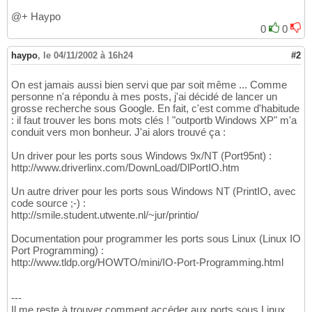
@+ Haypo
0
0
haypo
,
le 04/11/2002 à 16h24
#2
On est jamais aussi bien servi que par soit même ... Comme
personne n'a répondu à mes posts, j'ai décidé de lancer un
grosse recherche sous Google. En fait, c'est comme d'habitude
: il faut trouver les bons mots clés ! "outportb Windows XP" m'a
conduit vers mon bonheur. J'ai alors trouvé ça :
Un driver pour les ports sous Windows 9x/NT (Port95nt) :
http://www.driverlinx.com/DownLoad/DlPortIO.htm
Un autre driver pour les ports sous Windows NT (PrintIO, avec
code source ;-) :
http://smile.student.utwente.nl/~jur/printio/
Documentation pour programmer les ports sous Linux (Linux IO
Port Programming) :
http://www.tldp.org/HOWTO/mini/IO-Port-Programming.html
---
Il me reste à trouver comment accéder aux ports sous Linux