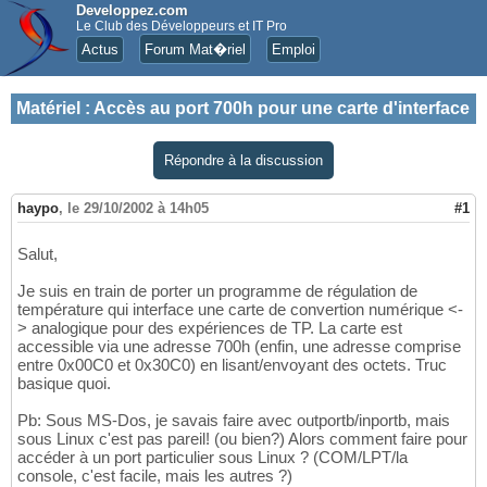
Developpez.com
Le Club des Développeurs et IT Pro
Actus
Forum Mat�riel
Emploi
Matériel
:
Accès au port 700h pour une carte d'interface
Répondre à la discussion
haypo
,
le 29/10/2002 à 14h05
#1
Salut,
Je suis en train de porter un programme de régulation de
température qui interface une carte de convertion numérique <-
> analogique pour des expériences de TP. La carte est
accessible via une adresse 700h (enfin, une adresse comprise
entre 0x00C0 et 0x30C0) en lisant/envoyant des octets. Truc
basique quoi.
Pb: Sous MS-Dos, je savais faire avec outportb/inportb, mais
sous Linux c'est pas pareil! (ou bien?) Alors comment faire pour
accéder à un port particulier sous Linux ? (COM/LPT/la
console, c'est facile, mais les autres ?)