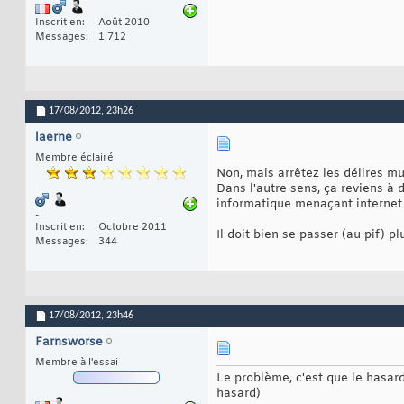
Inscrit en
Août 2010
Messages
1 712
17/08/2012,
23h26
laerne
Membre éclairé
Non, mais arrêtez les délires m
Dans l'autre sens, ça reviens à 
informatique menaçant internet 
-
Inscrit en
Octobre 2011
Il doit bien se passer (au pif) 
Messages
344
17/08/2012,
23h46
Farnsworse
Membre à l'essai
Le problème, c'est que le hasard
hasard)