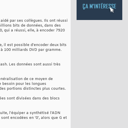
aidé par ses collègues. Ils ont réussi
illions bits de données, dans des
, qui a réussi, elle, à encoder 7920
 il est possible d'encoder deux bits
 à 100 milliards DVD par gramme.
flash. Les données sont aussi très
énéralisation de ce moyen de
e besoin pour les longues
des portions distinctes plus courtes.
ées sont divisées dans des blocs
ite, l'équiper a synthétisé l'ADN
sont encodées en '0', alors que G et