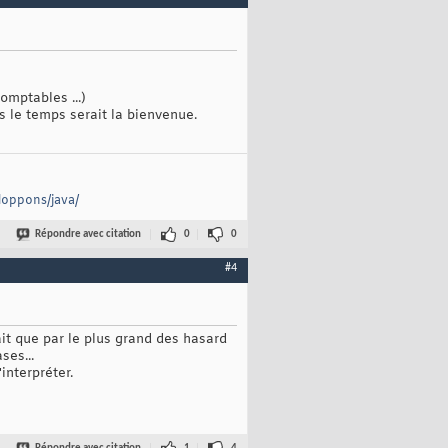
omptables ...)
 le temps serait la bienvenue.
loppons/java/
Répondre avec citation
0
0
#4
ait que par le plus grand des hasard
ses...
interpréter.