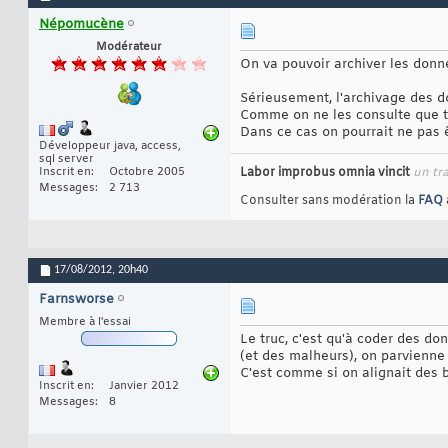
Népomucène
Modérateur
On va pouvoir archiver les donn
Sérieusement, l'archivage des d
Comme on ne les consulte que tr
Dans ce cas on pourrait ne pas 
Développeur java, access,
sql server
Inscrit en
Octobre 2005
Labor improbus omnia vincit
un tr
Messages
2 713
Consulter sans modération la
FAQ
17/08/2012,
20h40
Farnsworse
Membre à l'essai
Le truc, c'est qu'à coder des do
(et des malheurs), on parvienne
C'est comme si on alignait des b
Inscrit en
Janvier 2012
Messages
8