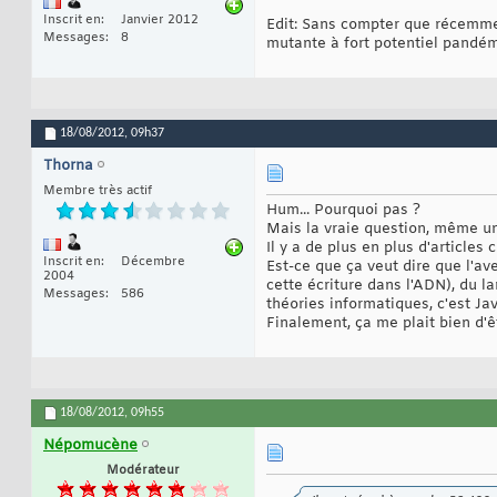
Inscrit en
Janvier 2012
Edit: Sans compter que récemmen
Messages
8
mutante à fort potentiel pandémi
18/08/2012,
09h37
Thorna
Membre très actif
Hum... Pourquoi pas ?
Mais la vraie question, même un
Il y a de plus en plus d'article
Inscrit en
Décembre
Est-ce que ça veut dire que l'a
2004
cette écriture dans l'ADN), du l
Messages
586
théories informatiques, c'est Jav
Finalement, ça me plait bien d'êt
18/08/2012,
09h55
Népomucène
Modérateur