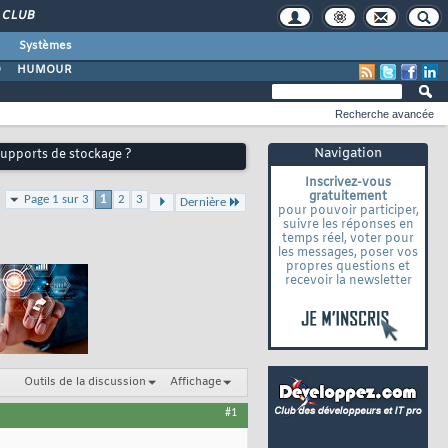
CLUB
Systèmes
O
HUMOUR
Recherche avancée
Navigation
 supports de stockage ?
Inscrivez-vous
gratuitement
Page 1 sur 3
1
2
3
Dernière
pour pouvoir participer,
suivre les réponses en
temps réel, voter pour
les messages, poser vos
propres questions et
recevoir la newsletter
Outils de la discussion
Affichage
#1