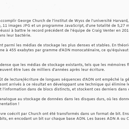
ccomplir George Church de l'institut de Wyss de l'université Harvard, 
e, 11 images JPG et un programme JavaScript, d'une totalité de 5,27 m
réussi à battre le record précédent de l'équipe de Craig Venter en 2010
ans leur bactérie.
 parmi les médias de stockage les plus denses et stables. En théorie,
ène à 455 exabytes par gramme d'ADN monocaténaire, ce qu'équivaut
lus dense que les médias de stockage existants, tels que les mémoires 
euvent être lues de milliers d'années après leur écriture.
coût de lecture/écriture de longues séquences d'ADN ont empêché la g
sont arrivés à ce résultat en développant une technique qui élimine l
t l'information dans de blocs distincts, et stockent ces derniers dans 
analogue au stockage de données dans les disques durs, où les donn
entation !
vre coécrit par Church ont été transformés dans un format de bit. Ensu
bits, en encodant un bit sur chaque base ADN. Les bases ADN A ou C 