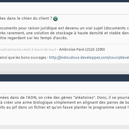
ées dans le chien du client ?
ocuments pour raison juridique est devenu un vrai sujet (documents c
ès rarement, une solution de stockage à haute densité et stable dans
être regardant sur les temps d'accès.
avail acharné vient à bout de tout
- Ambroise Paré (1510-1590)
ainsi que les bons ouvrages :
http://jmdoudoux.developpez.com/cours/deve
nnées dans de l'ADN, on crée des gènes "aléatoires". Donc, il se pourr
 à créer une arme biologique simplement en alignant des paires de ba
its au pif dans un fichier et qu'on fasse planter le programme censé l'