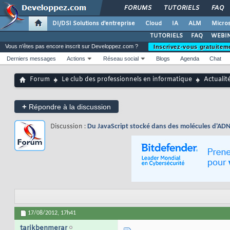
FORUMS
TUTORIELS
FAQ
DI/DSI Solutions d'entreprise
Cloud
IA
ALM
Micros
TUTORIELS
FAQ
WEBIN
Vous n'êtes pas encore inscrit sur Developpez.com ?
Inscrivez-vous gratuitem
Derniers messages
Actions
Réseau social
Blogs
Agenda
Chat
Forum
Le club des professionnels en informatique
Actualit
+
Répondre à la discussion
Discussion :
Du JavaScript stocké dans des molécules d'ADN,
17/08/2012,
17h41
tarikbenmerar