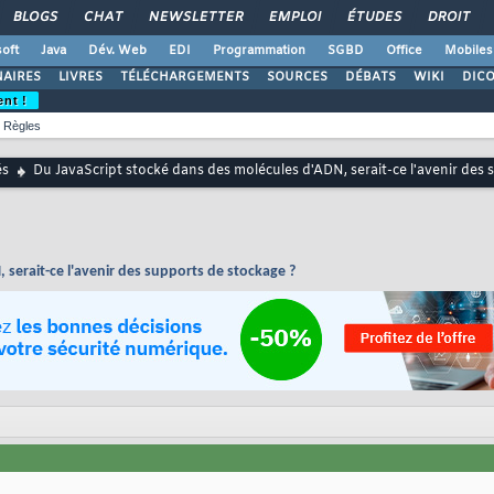
BLOGS
CHAT
NEWSLETTER
EMPLOI
ÉTUDES
DROIT
oft
Java
Dév. Web
EDI
Programmation
SGBD
Office
Mobiles
AIRES
LIVRES
TÉLÉCHARGEMENTS
SOURCES
DÉBATS
WIKI
DIC
ent !
Règles
és
Du JavaScript stocké dans des molécules d'ADN, serait-ce l'avenir des
 serait-ce l'avenir des supports de stockage ?