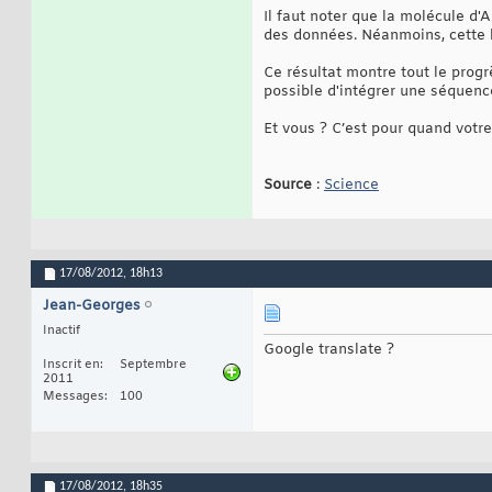
Il faut noter que la molécule d
des données. Néanmoins, cette l
Ce résultat montre tout le prog
possible d'intégrer une séquen
Et vous ? C’est pour quand votr
Source
:
Science
17/08/2012,
18h13
Jean-Georges
Inactif
Google translate ?
Inscrit en
Septembre
2011
Messages
100
17/08/2012,
18h35