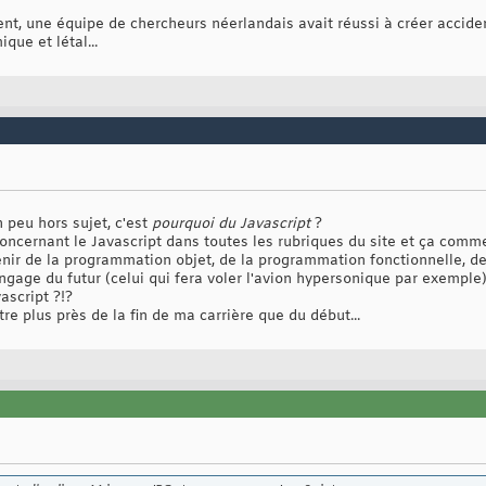
t, une équipe de chercheurs néerlandais avait réussi à créer accide
que et létal...
 peu hors sujet, c'est
pourquoi du Javascript
?
s concernant le Javascript dans toutes les rubriques du site et ça comm
venir de la programmation objet, de la programmation fonctionnelle, 
angage du futur (celui qui fera voler l'avion hypersonique par exemple)
ascript ?!?
re plus près de la fin de ma carrière que du début...