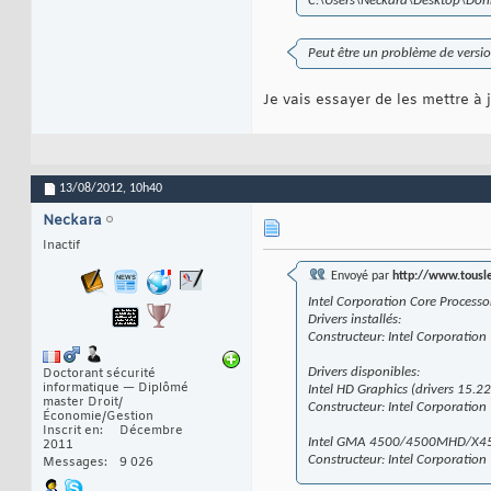
C:\Users\Neckara\Desktop\Donn
Peut être un problème de version
Je vais essayer de les mettre à j
13/08/2012,
10h40
Neckara
Inactif
Envoyé par
http://www.tousl
Intel Corporation Core Processo
Drivers installés:
Constructeur: Intel Corporation
Drivers disponibles:
Doctorant sécurité
informatique — Diplômé
Intel HD Graphics (drivers 15
master Droit/
Constructeur: Intel Corporation
Économie/Gestion
Inscrit en
Décembre
Intel GMA 4500/4500MHD/X45
2011
Constructeur: Intel Corporation
Messages
9 026