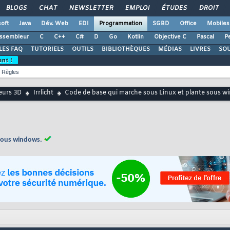
BLOGS
CHAT
NEWSLETTER
EMPLOI
ÉTUDES
DROIT
oft
Java
Dév. Web
EDI
Programmation
SGBD
Office
Mobiles
ssembleur
C
C++
C#
D
Go
Kotlin
Objective C
Pascal
Pe
LES FAQ
TUTORIELS
OUTILS
BIBLIOTHÈQUES
MÉDIAS
LIVRES
SO
ent !
Règles
urs 3D
Irrlicht
Code de base qui marche sous Linux et plante sous w
 sous windows.