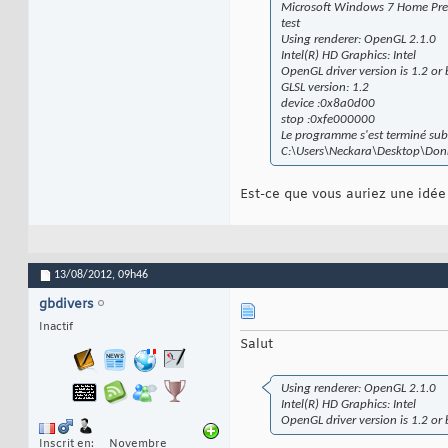
    std::cout << 
"
17
Microsoft Windows 7 Home Pre
    sceneManager->
18
test
        irr::core:
19
Using renderer: OpenGL 2.1.0
        irr::core:
20
Intel(R) HD Graphics: Intel
    std::cout << 
"
21
OpenGL driver version is 1.2 or b
while
(
device-
22
GLSL version: 1.2
        std::cout 
23
device :0x8a0d00
        driver->be
24
stop :0xfe000000
true
, 
25
true
, 
26
Le programme s'est terminé sub
            irr::v
27
C:\Users\Neckara\Desktop\Donn
        sceneManag
28
        driver->en
29
Est-ce que vous auriez une idée 
}
30
31
    device->drop 
(
32
return
0
33
}
34
13/08/2012,
09h46
gbdivers
Inactif
Salut
Using renderer: OpenGL 2.1.0
Intel(R) HD Graphics: Intel
OpenGL driver version is 1.2 or b
Inscrit en
Novembre