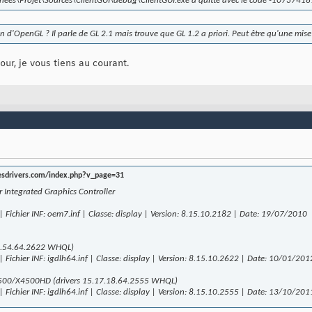
ees\Projet\Sources\ClientGUI\debug\ClientGUI.exe a quitté avec le code -1073741
 d'OpenGL ? Il parle de GL 2.1 mais trouve que GL 1.2 a priori. Peut être qu'une mise 
our, je vous tiens au courant.
esdrivers.com/index.php?v_page=31
r Integrated Graphics Controller
 | Fichier INF: oem7.inf | Classe: display | Version: 8.15.10.2182 | Date: 19/07/2010
.22.54.64.2622 WHQL)
 | Fichier INF: igdlh64.inf | Classe: display | Version: 8.15.10.2622 | Date: 10/01/2
00/X4500HD (drivers 15.17.18.64.2555 WHQL)
 | Fichier INF: igdlh64.inf | Classe: display | Version: 8.15.10.2555 | Date: 13/10/2