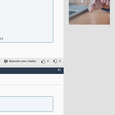
819
Répondre avec citation
0
0
#2