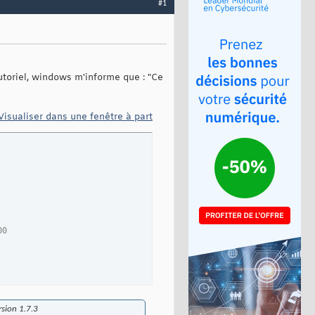
#1
utoriel, windows m'informe que : "Ce
Visualiser dans une fenêtre à part
00
sion 1.7.3