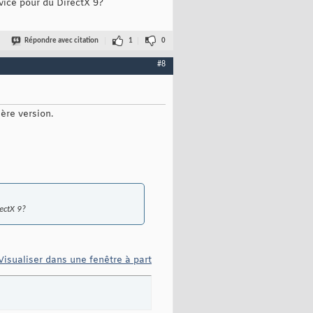
evice pour du DirectX 9?
Répondre avec citation
1
0
#8
ière version.
rectX 9?
Visualiser dans une fenêtre à part