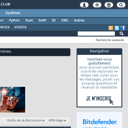
CLUB
Systèmes
rl
Python
Rust
Swift
Qt
XML
Autres
URCES
VIDÉOS
Recherche avancée
Navigation
indows.
Inscrivez-vous
gratuitement
pour pouvoir participer,
suivre les réponses en
temps réel, voter pour
les messages, poser vos
propres questions et
recevoir la newsletter
Outils de la discussion
Affichage