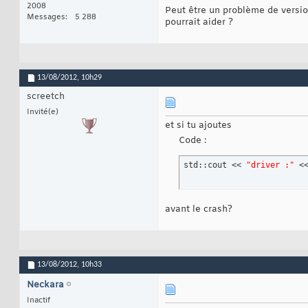
2008
Peut être un problème de version
Messages
5 288
pourrait aider ?
13/08/2012,
10h29
screetch
Invité(e)
et si tu ajoutes
Code :
std::cout << 
"driver :"
 <
avant le crash?
13/08/2012,
10h33
Neckara
Inactif