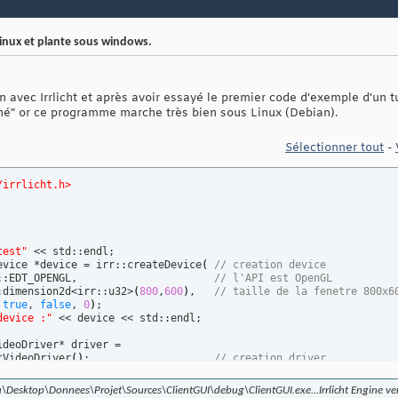
inux et plante sous windows.
 avec Irrlicht et après avoir essayé le premier code d'exemple d'un t
é" or ce programme marche très bien sous Linux (Debian).
Sélectionner tout
-
/irrlicht.h>
test"
 << std::endl;

evice *device = irr::createDevice
(
// creation device
::EDT_OPENGL,                      
// l'API est OpenGL
:dimension2d<irr::u32>
(
800
,
600
)
,   
// taille de la fenetre 800x6
 
true
, 
false
, 
0
)
;

device :"
 << device << std::endl;

deoDriver* driver =

tVideoDriver
(
)
;                    
// creation driver
ceneManager *sceneManager =

tSceneManager 
(
)
;                  
// creation scene manager
Desktop\Donnees\Projet\Sources\ClientGUI\debug\ClientGUI.exe...Irrlicht Engine ver