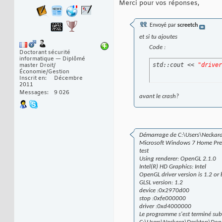
Merci pour vos réponses,
Envoyé par
screetch
et si tu ajoutes
Code :
Doctorant sécurité
informatique — Diplômé
std::cout << 
"driver
master Droit/
Économie/Gestion
Inscrit en
Décembre
2011
Messages
9 026
avant le crash?
Démarrage de C:\Users\Neckara\
Microsoft Windows 7 Home Pre
test
Using renderer: OpenGL 2.1.0
Intel(R) HD Graphics: Intel
OpenGL driver version is 1.2 or b
GLSL version: 1.2
device :0x2970d00
stop :0xfe000000
driver :0xd4000000
Le programme s'est terminé sub