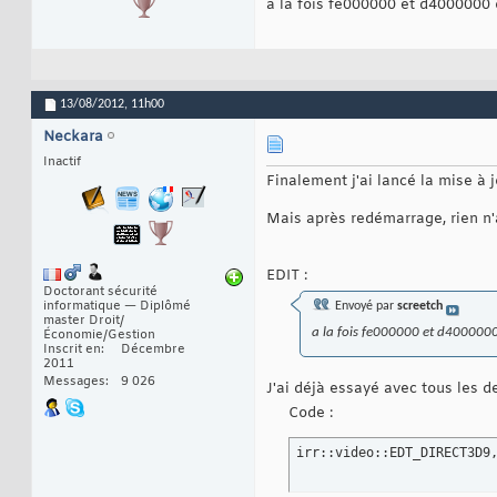
a la fois fe000000 et d4000000 o
13/08/2012,
11h00
Neckara
Inactif
Finalement j'ai lancé la mise à j
Mais après redémarrage, rien n'
EDIT :
Doctorant sécurité
informatique — Diplômé
Envoyé par
screetch
master Droit/
a la fois fe000000 et d4000000 o
Économie/Gestion
Inscrit en
Décembre
2011
Messages
9 026
J'ai déjà essayé avec tous les de
Code :
irr::video::EDT_DIRECT3D9