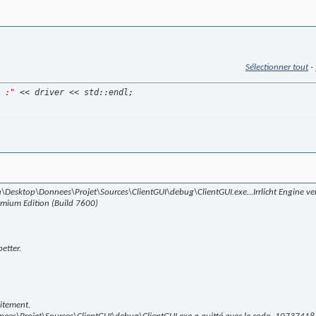
Sélectionner tout
-
 :"
 << driver << std::endl;
Desktop\Donnees\Projet\Sources\ClientGUI\debug\ClientGUI.exe...Irrlicht Engine ver
mium Edition (Build 7600)
etter.
itement.