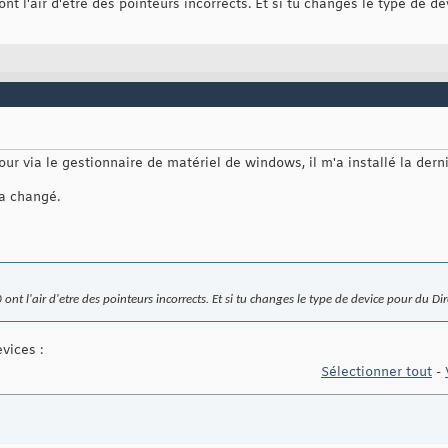
nt l'air d'etre des pointeurs incorrects. Et si tu changes le type de d
our via le gestionnaire de matériel de windows, il m'a installé la dern
a changé.
nt l'air d'etre des pointeurs incorrects. Et si tu changes le type de device pour du Di
vices :
Sélectionner tout
-
,