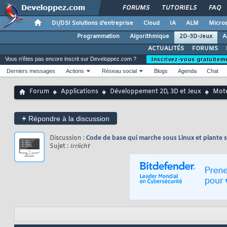
FORUMS
TUTORIELS
FAQ
DI/DSI Solutions d'entreprise
Cloud
IA
ALM
Micros
Programmation
Algorithmique
2D-3D-Jeux
A
ACTUALITÉS
FORUMS
Vous n'êtes pas encore inscrit sur Developpez.com ?
Inscrivez-vous gratuitem
Derniers messages
Actions
Réseau social
Blogs
Agenda
Chat
Forum
Applications
Développement 2D, 3D et Jeux
Mote
+
Répondre à la discussion
Discussion :
Code de base qui marche sous Linux et plante
Sujet :
Irrlicht