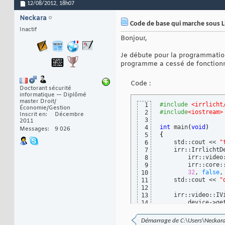
12/08/2012,
18h07
Neckara
Code de base qui marche sous L
Inactif
Bonjour,
Je débute pour la programmation
programme a cessé de fonctionn
Code :
Doctorant sécurité
informatique — Diplômé
master Droit/
#include
 <irrlicht
1
Économie/Gestion
#include
<iostream>
2
Inscrit en
Décembre
3
2011
int
 main
(
void
)
4
Messages
9 026
{
5
    std::cout << 
"
6
    irr::IrrlichtD
7
        irr::video
8
        irr::core:
9
32
, 
false
,
10
    std::cout << 
"
11
12
    irr::video::IVi
13
        device->ge
14
    irr::scene::IS
15
        device->ge
16
Démarrage de C:\Users\Neckara\