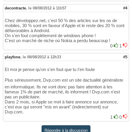
decontracte
,
le 08/08/2012 à 11h57
#4
Chez développez.net, c'est 50 % des articles sur les os de
mobiles, 30 % sont en faveur d'Apple et le reste des 20 % sont
défavorables à Androïd.
On s'en fout complétement de windows phone !
C'est un marché de niche où Nokia a perdu beaucoup !
0
1
playfone
,
le 08/08/2012 à 12h33
#5
Et moi je pense qu'on s'en fout que tu t'en foute
Plus sérieusement, Dvp.com est un site dactualité généraliste
en informatique. Ils ne vont donc pas faire attention à tes
fameux 1% de part de marché, ils informent ! Dvp.com n'est
pas un publicitaire.
Dans 2 mois, si Apple se met à faire annonce sur annonce,
c'est eux qui seront "mis en avant" (indirectement) sur
Dvp.com.
1
0
Répondre à la discussion