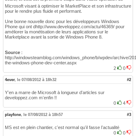
Microsoft visant à optimiser le MarketPlace et son infrastructure
pour le rendre plus fluide et performant.
Une bonne nouvelle donc pour les développeurs Windows
Phone qui ont dhttp://www.developpez.com/actu/46369/ pour
améliorer la monétisation de leurs applications sur le
Marketplace avant la sortie de Windows Phone 8.
Source
:
http://windowsteamblog.com/windows_phone/b/wpdev/archive/201
the-windows-phone-dev-center.aspx
2
0
4ever
,
le 07/08/2012 à 18h32
#2
Y'en a marre de Microsoft à longueur d'articles sur
developpez.com m'enfin !!
0
4
playfone
,
le 07/08/2012 à 18h57
#3
MS est en plein chantier, c'est normal qu'il fasse l'actualité
0
0