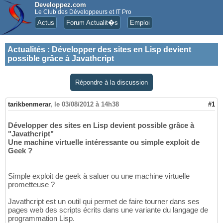
Developpez.com
Le Club des Développeurs et IT Pro
Actus
Forum Actualit�s
Emploi
Actualités
:
Développer des sites en Lisp devient
possible grâce à Javathcript
Répondre à la discussion
tarikbenmerar
,
le 03/08/2012 à 14h38
#1
Développer des sites en Lisp devient possible grâce à
"Javathcript"
Une machine virtuelle intéressante ou simple exploit de
Geek ?
Simple exploit de geek à saluer ou une machine virtuelle
prometteuse ?
Javathcript est un outil qui permet de faire tourner dans ses
pages web des scripts écrits dans une variante du langage de
programmation Lisp.