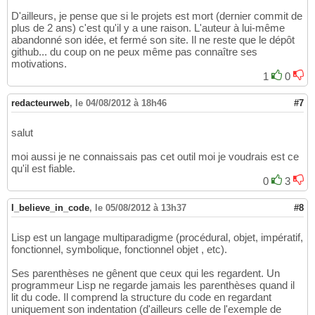
D'ailleurs, je pense que si le projets est mort (dernier commit de
plus de 2 ans) c'est qu'il y a une raison. L'auteur à lui-même
abandonné son idée, et fermé son site. Il ne reste que le dépôt
github... du coup on ne peux même pas connaître ses
motivations.
1
0
redacteurweb
,
le 04/08/2012 à 18h46
#7
salut
moi aussi je ne connaissais pas cet outil moi je voudrais est ce
qu'il est fiable.
0
3
I_believe_in_code
,
le 05/08/2012 à 13h37
#8
Lisp est un langage multiparadigme (procédural, objet, impératif,
fonctionnel, symbolique, fonctionnel objet , etc).
Ses parenthèses ne gênent que ceux qui les regardent. Un
programmeur Lisp ne regarde jamais les parenthèses quand il
lit du code. Il comprend la structure du code en regardant
uniquement son indentation (d'ailleurs celle de l'exemple de