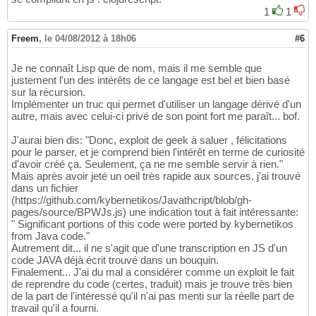
1
1
Freem
,
le 04/08/2012 à 18h06
#6
Je ne connaît Lisp que de nom, mais il me semble que
justement l'un des intérêts de ce langage est bel et bien basé
sur la récursion.
Implémenter un truc qui permet d'utiliser un langage dérivé d'un
autre, mais avec celui-ci privé de son point fort me paraît... bof.
J'aurai bien dis: "Donc, exploit de geek à saluer , félicitations
pour le parser, et je comprend bien l'intérêt en terme de curiosité
d'avoir créé ça. Seulement, ça ne me semble servir à rien."
Mais après avoir jeté un oeil très rapide aux sources, j'ai trouvé
dans un fichier
(https://github.com/kybernetikos/Javathcript/blob/gh-
pages/source/BPWJs.js) une indication tout à fait intéressante:
" Significant portions of this code were ported by kybernetikos
from Java code."
Autrement dit... il ne s'agit que d'une transcription en JS d'un
code JAVA déjà écrit trouvé dans un bouquin.
Finalement... J'ai du mal a considérer comme un exploit le fait
de reprendre du code (certes, traduit) mais je trouve très bien
de la part de l'intéressé qu'il n'ai pas menti sur la réelle part de
travail qu'il a fourni.