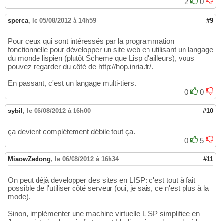
2
0
sperca
,
le 05/08/2012 à 14h59
#9
Pour ceux qui sont intéressés par la programmation
fonctionnelle pour développer un site web en utilisant un langage
du monde lispien (plutôt Scheme que Lisp d'ailleurs), vous
pouvez regarder du côté de http://hop.inria.fr/.
En passant, c'est un langage multi-tiers.
0
0
sybil
,
le 06/08/2012 à 16h00
#10
ça devient complétement débile tout ça.
0
5
MiaowZedong
,
le 06/08/2012 à 16h34
#11
On peut déjà developper des sites en LISP: c'est tout à fait
possible de l'utiliser côté serveur (oui, je sais, ce n'est plus à la
mode).
Sinon, implémenter une machine virtuelle LISP simplifiée en