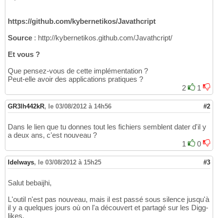
https://github.com/kybernetikos/Javathcript
Source
: http://kybernetikos.github.com/Javathcript/
Et vous ?
Que pensez-vous de cette implémentation ?
Peut-elle avoir des applications pratiques ?
2
1
GR3lh442kR
,
le 03/08/2012 à 14h56
#2
Dans le lien que tu donnes tout les fichiers semblent dater d'il y
a deux ans, c'est nouveau ?
1
0
Idelways
,
le 03/08/2012 à 15h25
#3
Salut bebaijhi,
L'outil n'est pas nouveau, mais il est passé sous silence jusqu'à
il y a quelques jours où on l'a découvert et partagé sur les Digg-
likes.