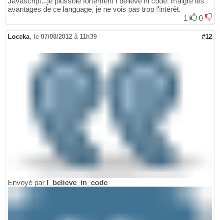
Javascript...je plussoie fortement I believe in code: malgré les
avantages de ce language, je ne vois pas trop l'intérêt.
1
0
Loceka
,
le 07/08/2012 à 11h39
#12
Envoyé par
I_believe_in_code