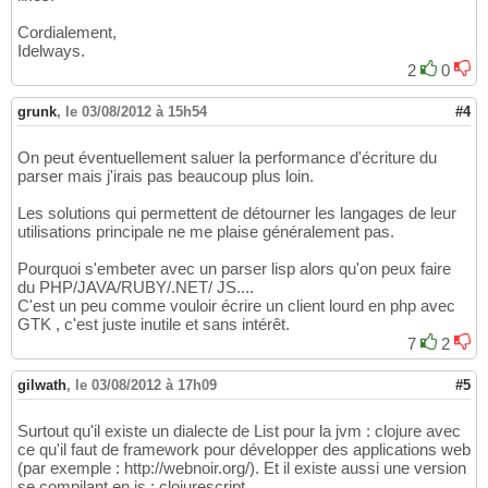
Cordialement,
Idelways.
2
0
grunk
,
le 03/08/2012 à 15h54
#4
On peut éventuellement saluer la performance d'écriture du
parser mais j'irais pas beaucoup plus loin.
Les solutions qui permettent de détourner les langages de leur
utilisations principale ne me plaise généralement pas.
Pourquoi s'embeter avec un parser lisp alors qu'on peux faire
du PHP/JAVA/RUBY/.NET/ JS....
C'est un peu comme vouloir écrire un client lourd en php avec
GTK , c'est juste inutile et sans intérêt.
7
2
gilwath
,
le 03/08/2012 à 17h09
#5
Surtout qu'il existe un dialecte de List pour la jvm : clojure avec
ce qu'il faut de framework pour développer des applications web
(par exemple : http://webnoir.org/). Et il existe aussi une version
se compilant en js : clojurescript.