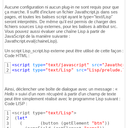
Aucune configuration ni aucun plug-in ne sont requis pour que
ça marche. Il suffit d'inclure un fichier Javathcript.js dans ses
pages, et toutes les balises script ayant le type="text/Lisp"
seront interprétés. De même qu'il est permis de charger des
fichiers sources Lisp externes, pour les balises à attribut src.
Vous pouvez aussi évaluer une chaîne Lisp à partir de
JavaScript de la manière suivante :
Javathcript.eval(chaineLisp).
Un script Lisp_script.lsp externe peut être utilisé de cette façon :
Code HTML :
<
script
type
=
"text/javascript"
src
=
"Javathcri
1
<
script
type
=
"text/Lisp"
src
=
"Lisp/prelude.ls
2
Ainsi, déclencher une boîte de dialogue avec un message : «
Hello
» suivi d'un nom récupéré à partir d'un champ de texte
peut être simplement réalisé avec le programme Lisp suivant :
Code LISP :
<script type=
"text/Lisp"
>

1
(
let*
2
(
(
button 
(
getElement 
"btn"
)
)
3