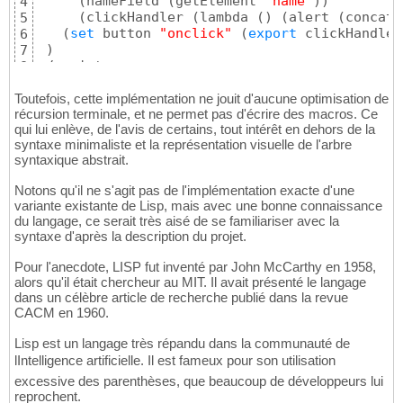
(
nameField 
(
getElement 
"name"
)
)
4
(
clickHandler 
(
lambda 
(
)
(
alert 
(
concat 
5
(
set
 button 
"onclick"
(
export
 clickHandler
6
)
7
</script>
8
Toutefois, cette implémentation ne jouit d'aucune optimisation de
récursion terminale, et ne permet pas d'écrire des macros. Ce
qui lui enlève, de l'avis de certains, tout intérêt en dehors de la
syntaxe minimaliste et la représentation visuelle de l'arbre
syntaxique abstrait.
Notons qu'il ne s'agit pas de l'implémentation exacte d'une
variante existante de Lisp, mais avec une bonne connaissance
du langage, ce serait très aisé de se familiariser avec la
syntaxe d'après la description du projet.
Pour l'anecdote, LISP fut inventé par John McCarthy en 1958,
alors qu'il était chercheur au MIT. Il avait présenté le langage
dans un célèbre article de recherche publié dans la revue
CACM en 1960.
Lisp est un langage très répandu dans la communauté de
lIntelligence artificielle. Il est fameux pour son utilisation
excessive des parenthèses, que beaucoup de développeurs lui
reprochent.